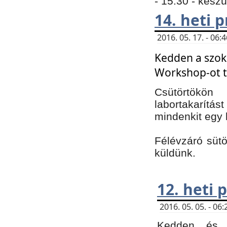
- 15:30 - kész
14. heti
2016. 05. 17. - 06
Kedden a szoká
Workshop-ot t
Csütörtökön
labortakarítást
mindenkit egy 
Félévzáró sütö
küldünk.
12. heti
2016. 05. 05. - 0
Kedden és c