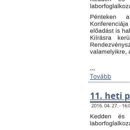
laborfoglalkoz
Pénteken 
Konferenciá
előadást is h
Kiírásra ke
Rendezvénysze
valamelyikre, 
...
Tovább
11. heti
2016. 04. 27. - 1
Kedden és c
laborfoglalkoz