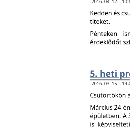
2016. 04. 12. - 1
Kedden és csü
titeket.
Pénteken is
érdeklődőt sz
5. heti 
2016. 03. 15. - 1
Csütörtökön a
Március 24-én
épületben. A 
is képviselte