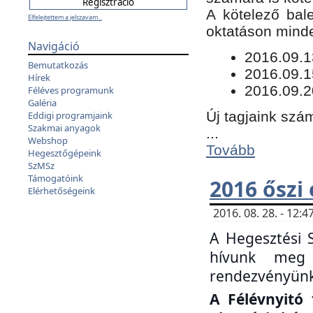
​A kötelező bal
Elfelejtettem a jelszavam...
oktatáson minde
Navigáció
​2016.09.
Bemutatkozás
2016.09.1
Hírek
2016.09.2
Féléves programunk
Galéria
Új tagjaink szám
Eddigi programjaink
Szakmai anyagok
...
Webshop
Tovább
Hegesztőgépeink
SzMSz
Támogatóink
2016 őszi
Elérhetőségeink
2016. 08. 28. - 12
A Hegesztési 
hívunk meg 
rendezvényünk
A Félévnyitó 