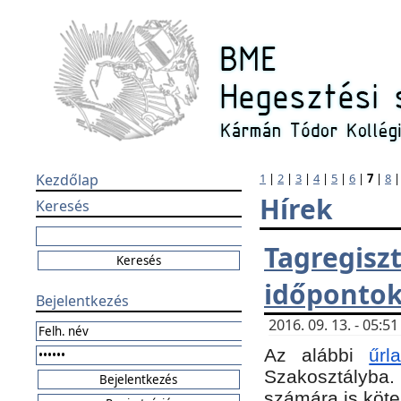
Kezdőlap
1
|
2
|
3
|
4
|
5
|
6
|
7
|
8
Hírek
Keresés
Tagregi
időponto
Bejelentkezés
2016. 09. 13. - 05:
Az alábbi
űr
Szakosztályba.
számára is köte