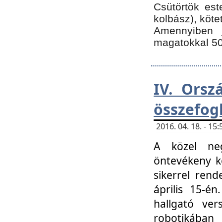
Csütörtök est
kolbász), köte
Amennyiben 
magatokkal 50
IV. Orsz
összefog
2016. 04. 18. - 1
A közel neg
öntevékeny k
sikerrel ren
április 15-é
hallgató ver
robotikába