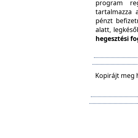
program reg
tartalmazza a
pénzt befizet
alatt, legkés
hegesztési fo
Kopirájt meg 