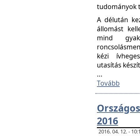
tudományok t
A délután ke
állomást kell
mind gyako
roncsolásmen
kézi ívheges
utasítás készít
...
Tovább
Országo
2016
2016. 04. 12. - 1