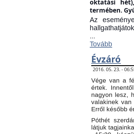
oktatási hét
termében. Gyü
Az eseménye
hallgathatjáto
...
Tovább
Évzáró
2016. 05. 23. - 06
Vége van a fé
értek. Innent
nagyon lesz, 
valakinek van
Erről később é
Póthét szerdá
látjuk tagjaink