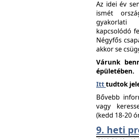
Az idei év se
ismét orszá
gyakorlati
kapcsolódó f
Négyfős csap
akkor se csüg
Várunk benn
épületében.
Itt
tudtok jel
Bővebb infor
vagy keress
(kedd 18-20 ó
9. heti 