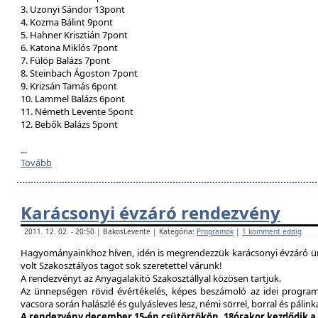
3. Uzonyi Sándor 13pont
4. Kozma Bálint 9pont
5. Hahner Krisztián 7pont
6. Katona Miklós 7pont
7. Fülöp Balázs 7pont
8. Steinbach Ágoston 7pont
9. Krizsán Tamás 6pont
10. Lammel Balázs 6pont
11. Németh Levente 5pont
12. Bebők Balázs 5pont
...
Tovább
Karácsonyi évzáró rendezvény
2011. 12. 02. - 20:50 | BakosLevente | Kategória:
Programok
|
1 komment eddig
Hagyományainkhoz híven, idén is megrendezzük karácsonyi évzáró ün
volt Szakosztályos tagot sok szeretettel várunk!
A rendezvényt az Anyagalakító Szakosztállyal közösen tartjuk.
Az ünnepségen rövid évértékelés, képes beszámoló az idei program
vacsora során halászlé és gulyásleves lesz, némi sörrel, borral és pálink
A rendezvény december 15-én csütörtökön, 18órakor kezdődik a