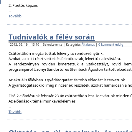
2: Fizetős képzés
...
Tovább
Tudnivalók a félév során
2012. 02. 19. - 13:10 | BakosLevente | Kategória:
Általános
|
0 komment eddig
Csütörtökön megtartottuk félévnyitó rendezvényünk.
Azokat, akik itt részt vettek és feliratkoztak, felvettük a levlistára.
A rendezvényen röviden ismertettük a Szakosztályt, rövid bemu
programjairól Uzonyi Sándortól és Steinbach Ágoston tartott előadást
Az aktuális félévben 3 gyárlátogatást és több előadást is tervezünk.
A gyárlátogatásokról még nincsenek részletek, azokat hamarosan a h
Első 2 előadásunk február 23-án csütörtökön lesz. Ide várunk minden ú
Az előadások témái munkavédelem és
...
Tovább