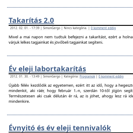
Takarítás 2.0
2012. 02. 01. - 17:39 | SimonGergo | Nincs kategória. |
0 komment eddig
Mivel a mai napon nem tudtuk befejezni a takarítást, ezért a holna
várjuk lelkes tagjainkat és jövőbeli tagjainkat segíteni.
Év eleji labortakarítás
2012. 01. 30. - 13:49 | SimonGergo | Kategória:
Programok
|
0 komment eddig
Újabb félév kezdődik az egyetemen, ezért itt az idő, hogy a hegesztő
mindenkit, aki ráér, hogy február 1.-n, szerdán 10-től jöjjön segí
Természetesen aki csak délután ér rá, az is jöhet, ahogy lesz rá 
mindenkire.
Évnyitó és év eleji tennivalók