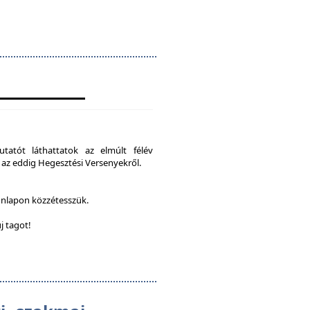
tatót láthattatok az elmúlt félév
 az eddig Hegesztési Versenyekről.
onlapon közzétesszük.
j tagot!