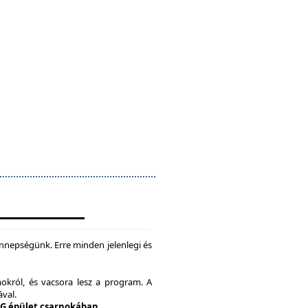
nepségünk. Erre minden jelenlegi és
okról, és vacsora lesz a program. A
ával.
 G épület csarnokában.