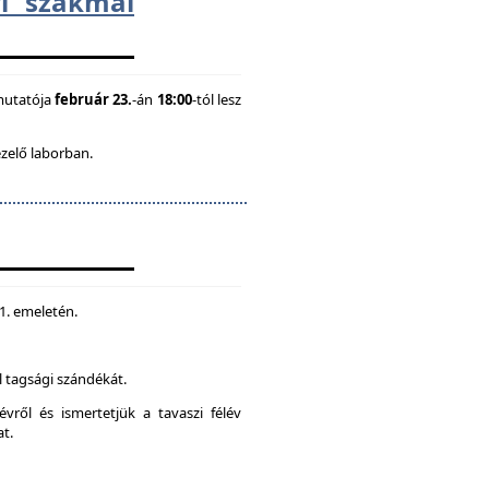
i szakmai
mutatója
február 23.
-án
18:00
-tól lesz
ezelő laborban.
 1. emeletén.
 tagsági szándékát.
vről és ismertetjük a tavaszi félév
at.