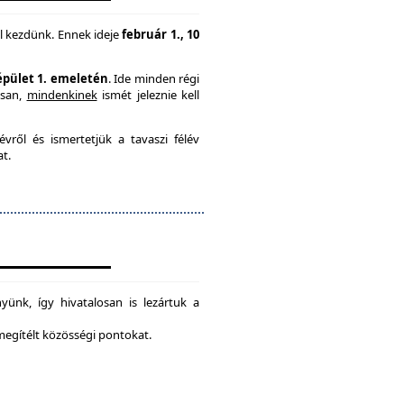
l kezdünk. Ennek ideje
február 1., 10
 épület 1. emeletén
. Ide minden régi
usan,
mindenkinek
ismét jeleznie kell
vről és ismertetjük a tavaszi félév
at.
ünk, így hivatalosan is lezártuk a
 megítélt közösségi pontokat.