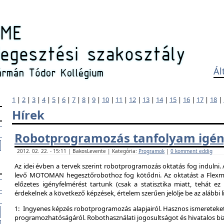
Ál
1
|
2
|
3
|
4
|
5
|
6
|
7
|
8
|
9
|
10
|
11
|
12
|
13
|
14
|
15
|
16
|
17
|
18
|
Hírek
Robotprogramozás tanfolyam igén
2012. 02. 22. - 15:11 | BakosLevente | Kategória:
Programok
|
0 komment eddig
Az idei évben a tervek szerint robotprogramozás oktatás fog indulni.
levő MOTOMAN hegesztőrobothoz fog kötődni. Az oktatást a Flexman
előzetes igényfelmérést tartunk (csak a statisztika miatt, tehát e
érdekelnek a következő képzések, értelem szerűen jelölje be az alábbi l
1: Ingyenes képzés robotprogramozás alapjairól. Hasznos ismereteket
programozhatóságáról. Robothasználati jogosultságot és hivatalos bi