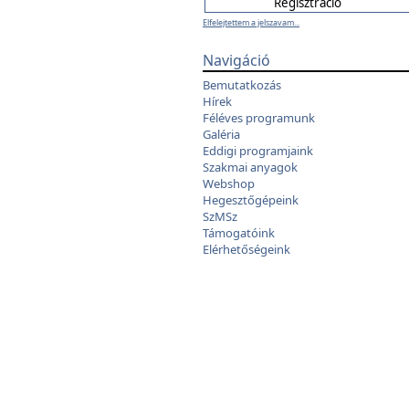
Elfelejtettem a jelszavam...
Navigáció
Bemutatkozás
Hírek
Féléves programunk
Galéria
Eddigi programjaink
Szakmai anyagok
Webshop
Hegesztőgépeink
SzMSz
Támogatóink
Elérhetőségeink