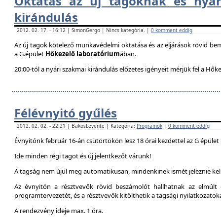
Oktatás az új tagoknak és nyár
kirándulás
2012. 02. 17. - 16:12 | SimonGergo | Nincs kategória. |
0 komment eddig
Az új tagok kötelező munkavédelmi oktatása és az eljárások rövid be
a G.épület
Hőkezelő laboratórium
ában.
20:00-tól a nyári szakmai kirándulás előzetes igényeit mérjük fel a Hők
Félévnyitó gyűlés
2012. 02. 02. - 22:21 | BakosLevente | Kategória:
Programok
|
0 komment eddig
Évnyitónk február 16-án csütörtökön lesz 18 órai kezdettel az G épület
Ide minden régi tagot és új jelentkezőt várunk!
A tagság nem újul meg automatikusan, mindenkinek ismét jeleznie kell
Az évnyitón a résztvevők rövid beszámolót hallhatnak az elmúlt é
programtervezetét, és a résztvevők kitölthetik a tagsági nyilatkozatok
A rendezvény ideje max. 1 óra.