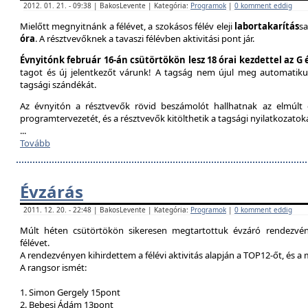
2012. 01. 21. - 09:38 | BakosLevente | Kategória:
Programok
|
0 komment eddig
Mielőtt megnyitnánk a félévet, a szokásos félév eleji
labortakarítás
sa
óra
. A résztvevőknek a tavaszi félévben aktivitási pont jár.
Évnyitónk február 16-án csütörtökön lesz 18 órai kezdettel az G
tagot és új jelentkezőt várunk! A tagság nem újul meg automatik
tagsági szándékát.
Az évnyitón a résztvevők rövid beszámolót hallhatnak az elmúlt é
programtervezetét, és a résztvevők kitölthetik a tagsági nyilatkozatok
...
Tovább
Évzárás
2011. 12. 20. - 22:48 | BakosLevente | Kategória:
Programok
|
0 komment eddig
Múlt héten csütörtökön sikeresen megtartottuk évzáró rendezvény
félévet.
A rendezvényen kihirdettem a félévi aktivitás alapján a TOP12-őt, és a
A rangsor ismét:
1. Simon Gergely 15pont
2. Bebesi Ádám 13pont