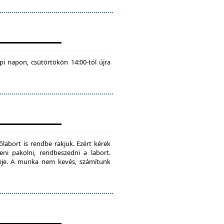
pi napon, csütörtökön 14:00-tól újra
labort is rendbe rakjuk. Ezért kérek
teni pakolni, rendbeszedni a labort.
ideje. A munka nem kevés, számítunk