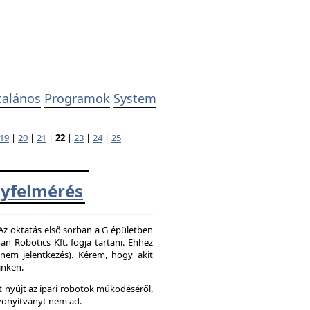
talános
Programok
System
19
|
20
|
21
|
22
|
23
|
24
|
25
yfelmérés
 Az oktatás első sorban a G épületben
 Robotics Kft. fogja tartani. Ehhez
z nem jelentkezés). Kérem, hogy akit
inken.
 nyújt az ipari robotok működéséről,
zonyítványt nem ad.