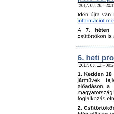
2017. 03. 26. - 20:
Idén újra van
információt meg
A
7. héten
csütörtökön is 
6. heti p
2017. 03. 12. - 08:
1. Kedden 18 
járművek fe
előadáson a 
magyarország
foglalkozás el
2. Csütörtökö
Idén először 