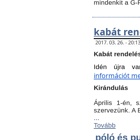
mindenkit a G-
kabát ren
2017. 03. 26. - 20
Kabát rendelé
Idén újra va
információt meg
Kirándulás
Április 1-én,
szervezünk. A 
...
Tovább
póló és pu