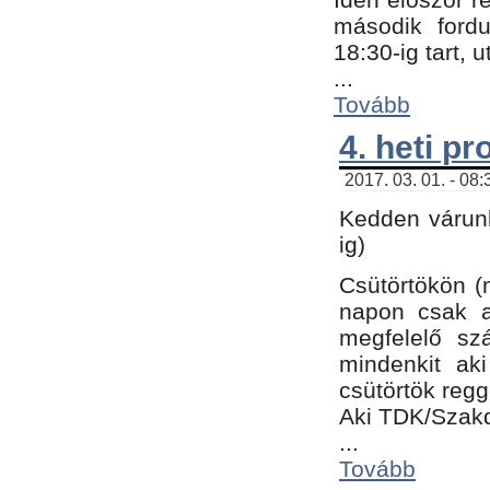
második fordu
18:30-ig tart,
...
Tovább
4. heti p
2017. 03. 01. - 08
Kedden várunk
ig)
Csütörtökön (
napon csak a
megfelelő sz
mindenkit ak
csütörtök regg
Aki TDK/Szak
...
Tovább