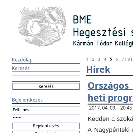
Kezdőlap
1
|
2
|
3
|
4
|
5
|
6
|
7
|
8
Hírek
Keresés
Országos 
heti prog
Bejelentkezés
2017. 04. 09. - 20:
Kedden a szokás
A Nagypénteki m