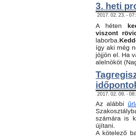
3. heti p
2017. 02. 23. - 07
A héten
ke
viszont rövi
laborba.
Kedde
így aki még 
jöjjön el. Ha 
alelnököt (Na
Tagreg
időponto
2017. 02. 09. - 08
Az alábbi
űr
Szakosztályba
számára is k
újítani.
​A kötelező b