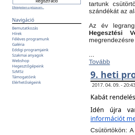
tartunk csütört
Elfelejtettem a jelszavam...
szándékát az a
Navigáció
Az év legran
Bemutatkozás
Hegesztési V
Hírek
Féléves programunk
megrendezésre 
Galéria
Eddigi programjaink
...
Szakmai anyagok
Webshop
Tovább
Hegesztőgépeink
9. heti p
SzMSz
Támogatóink
Elérhetőségeink
2017. 04. 09. - 20
Kabát rendelés
Idén újra va
információt meg
Csütörtökön:
A