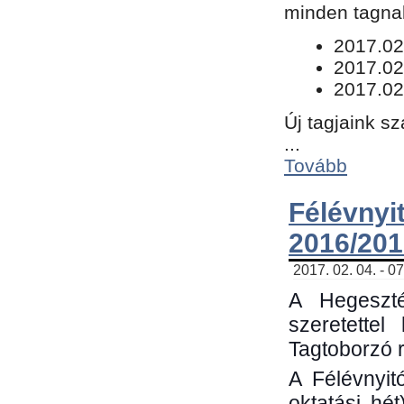
minden tagnak
​2017.02
2017.02
2017.02
Új tagjaink s
...
Tovább
Félévn
2016/201
2017. 02. 04. - 0
A Hegeszté
szeretette
Tagtoborzó 
A Félévnyit
oktatási hé