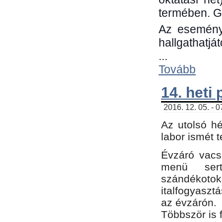
termében. G
Az eseménye
hallgathatjá
...
Tovább
14. heti
2016. 12. 05. - 
Az utolsó h
labor ismét 
Évzáró vacs
menü sert
szándékoto
italfogyaszt
az évzárón.
Többször is 