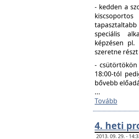
- kedden a szo
kiscsoportos
tapasztaltab
speciális a
képzésen pl.
szeretne részt
- csütörtökön
18:00-tól ped
bővebb előadá
...
Tovább
4. heti p
2013. 09. 29. - 14