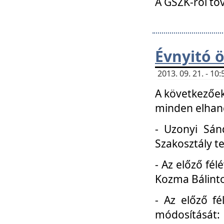
A GSZK-ról to
Évnyitó 
2013. 09. 21. - 1
A következőek
minden elhang
- Uzonyi Sánd
Szakosztály t
- Az előző fél
Kozma Bálinto
- Az előző f
módosítását: