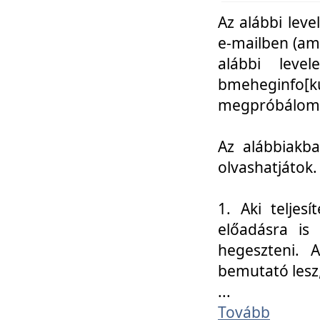
Az alábbi leve
e-mailben (am
alábbi leve
bmeheginfo[k
megpróbálom k
Az alábbiakba
olvashatjátok.
1. Aki teljes
előadásra is
hegeszteni. 
bemutató lesz
...
Tovább