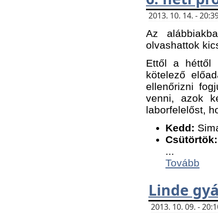
2013. 10. 14. - 20
Az alábbiakb
olvashattok kic
Ettől a héttől
kötelező előa
ellenőrizni fo
venni, azok k
laborfelelőst, h
K
edd:
Sima
Csütörtök:
...
Tovább
Linde gyá
2013. 10. 09. - 20