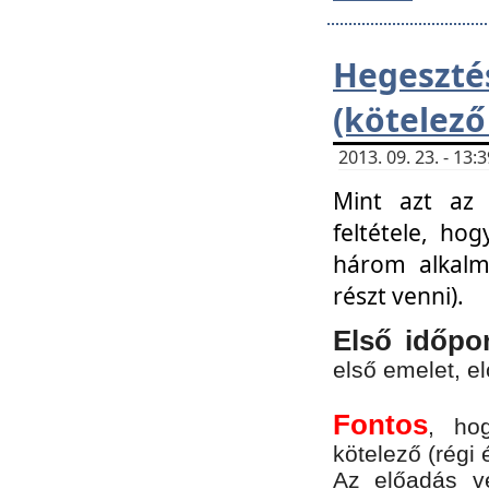
Hegesz
(kötelező
2013. 09. 23. - 13
Mint azt az 
feltétele, ho
három alkalm
részt venni).
Első időpo
első emelet, e
Fontos
, ho
kötelező (régi 
Az előadás vé