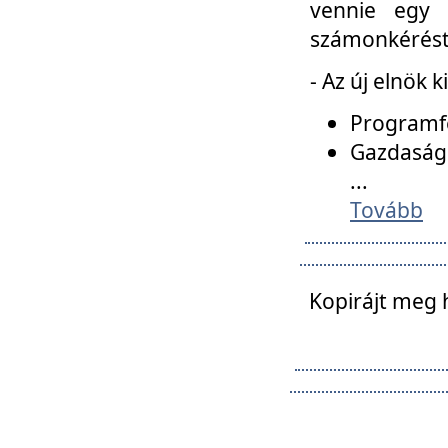
vennie egy 
számonkérést t
- Az új elnök 
Programfe
Gazdasági
...
Tovább
Kopirájt meg 