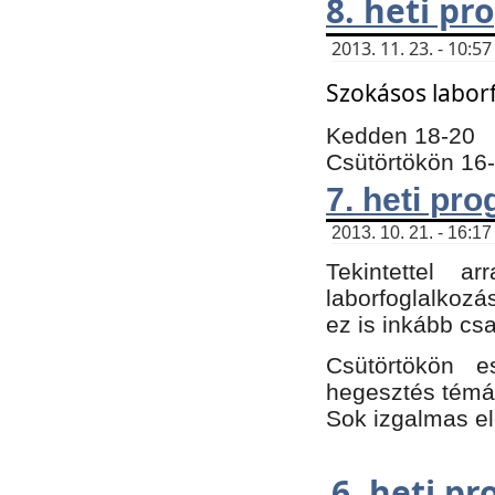
8. heti p
2013. 11. 23. - 10:
Szokásos labor
Kedden 18-20
Csütörtökön 16
7. heti pr
2013. 10. 21. - 16:17
Tekintettel 
laborfoglalkozá
ez is inkább csa
Csütörtökön e
hegesztés témáb
Sok izgalmas el
6. heti p