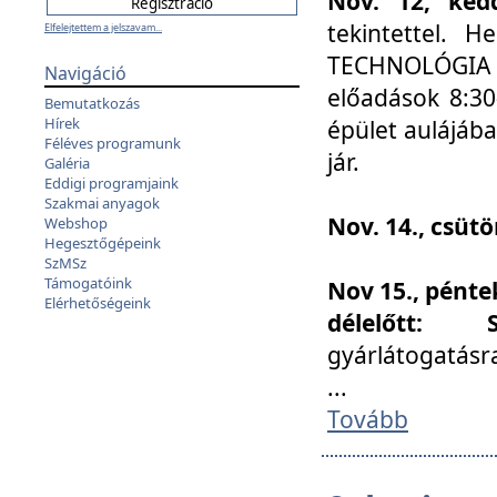
Nov. 12, kedd
tekintettel. 
Elfelejtettem a jelszavam...
TECHNOLÓGIA s
Navigáció
előadások 8:30
Bemutatkozás
Hírek
épület aulájába
Féléves programunk
jár.
Galéria
Eddigi programjaink
Szakmai anyagok
Nov. 14., csüt
Webshop
Hegesztőgépeink
SzMSz
Támogatóink
Nov 15., pénte
Elérhetőségeink
délelőtt:
gyárlátogatásr
...
Tovább