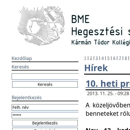
Kezdőlap
1
|
2
|
3
|
4
|
5
|
6
|
7
|
8
Hírek
Keresés
10. heti 
2013. 11. 25. - 09:
Bejelentkezés
A közeljövőben
benneteket ról