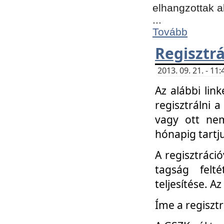
elhangzottak a
...
Tovább
Regisztrá
2013. 09. 21. - 1
Az alábbi lin
regisztrálni a
vagy ott nem
hónapig tartju
A regisztráció
tagság felt
teljesítése. A
Íme a regisztr