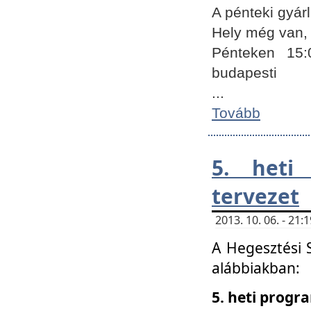
A pénteki gyár
Hely még van, 
Pénteken 15:
budapesti
...
Tovább
5. heti
tervezet
2013. 10. 06. - 21
A Hegesztési 
alábbiakban:
5. heti prog