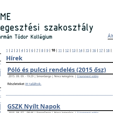
Ál
1
|
2
|
3
|
4
|
5
|
6
|
7
|
8
|
9
|
10
|
11
|
12
|
13
|
14
|
15
|
16
|
17
|
18
|
Hírek
Póló és pulcsi rendelés (2015 ősz)
2015. 09. 09. - 19:29 | SimonGergo | Nincs kategória. |
0 komment eddig
Részleteket
itt találtok.
GSZK Nyílt Napok
2015. 09. 07. - 08:46 | SimonGergo | Nincs kategória. |
0 komment eddig