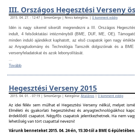
III. Országos Hegesztési Verseny ö
2015. 04. 27. - 12:47 | SimonGergo | Nincs kategória. |
0 komment eddig
Idén is nagy sikerrel sikerült megrendezni a III. Országos Hegesztés
indult, 4 felsőoktatási intézményből (BME, DUF, ME, OE). Támogat
minden induló ajándékot kaphatott, az első csapatok igen nagy értékb
az Anyagtudomány és Technológia Tanszék dolgozóinak és a BME H
versenyfeladatokat és azok lebonyolítását.
...
Tovább
Hegesztési Verseny 2015
2015. 04. 01. - 07:19 | SimonGergo | Kategória:
Általános
|
0 komment eddig
Az idei félév sem múlhat el Hegesztési Verseny nélkül, melyet is
Elméleti és gyakorlati hegesztéshez és anyagtechnológiákhoz kap
érdeklődő csapatot. Négyfős csapatok jelentkezhetnek. Ha nem vag
lehetőség van tört csapattal nevezni!
Várunk benneteket 2015. 04. 24-én, 15:30-tól a BME G épületében