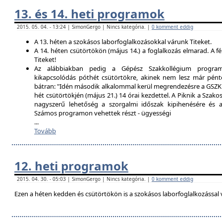
13. és 14. heti programok
2015. 05. 04. - 13:24 | SimonGergo | Nincs kategória. |
0 komment eddig
A 13. héten a szokásos laborfoglalkozásokkal várunk Titeket.
A 14. héten csütörtökön (május 14.) a foglalkozás elmarad. A f
Titeket!
Az alábbiakban pedig a Gépész Szakkollégium programfe
kikapcsolódás póthét csütörtökre, akinek nem lesz már pént
bátran: "Idén második alkalommal kerül megrendezésre a GSZK 
hét csütörtökjén (május 21.) 14 órai kezdettel. A Piknik a Szako
nagyszerű lehetőség a szorgalmi időszak kipihenésére és a 
Számos programon vehettek részt - ügyességi
...
Tovább
12. heti programok
2015. 04. 30. - 05:03 | SimonGergo | Nincs kategória. |
0 komment eddig
Ezen a héten kedden és csütörtökön is a szokásos laborfoglalkozással 