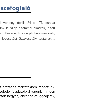
sszefoglaló
i Versenyt április 24.-én. Tíz csapat
óink is szép számmal akadtak, ezért
en. Köszönjük a cégek képviselőinek,
egesztési Szakosztály tagjainak a
mét országos mértetekben rendezünk.
csolódó feladatokkal várunk minden
ytok négyen, akkor se csüggedjetek,
.