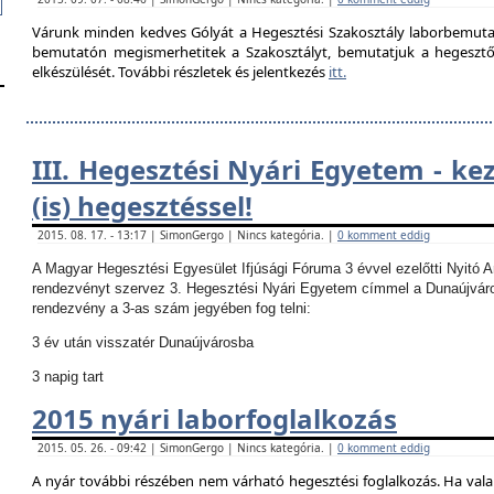
Várunk minden kedves Gólyát a Hegesztési Szakosztály laborbemutató
bemutatón megismerhetitek a Szakosztályt, bemutatjuk a hegesztő la
elkészülését. További részletek és jelentkezés
itt.
III. Hegesztési Nyári Egyetem - ke
(is) hegesztéssel!
2015. 08. 17. - 13:17 | SimonGergo | Nincs kategória. |
0 komment eddig
A Magyar Hegesztési Egyesület Ifjúsági Fóruma 3 évvel ezelőtti Nyitó 
rendezvényt szervez 3. Hegesztési Nyári Egyetem címmel a Dunaújvár
rendezvény a 3-as szám jegyében fog telni:
3 év után visszatér Dunaújvárosba
3 napig tart
2015 nyári laborfoglalkozás
2015. 05. 26. - 09:42 | SimonGergo | Nincs kategória. |
0 komment eddig
A nyár további részében nem várható hegesztési foglalkozás.
Ha vala