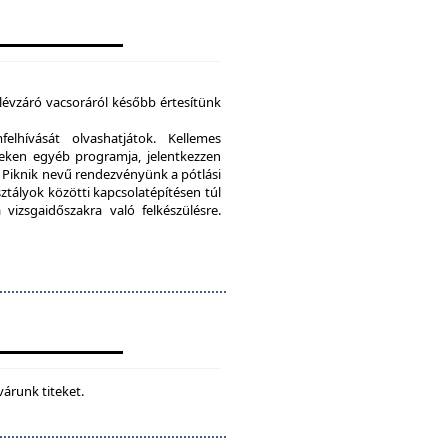
élévzáró vacsoráról később értesítünk
lhívását olvashatjátok. Kellemes
eken egyéb programja, jelentkezzen
Piknik nevű rendezvényünk a pótlási
sztályok közötti kapcsolatépítésen túl
vizsgaidőszakra való felkészülésre.
várunk titeket.