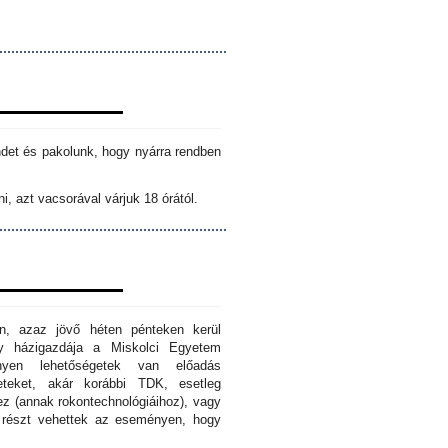
ndet és pakolunk, hogy nyárra rendben
i, azt vacsorával várjuk 18 órától.
n, azaz jövő héten pénteken kerül
ny házigazdája a Miskolci Egyetem
nyen lehetőségetek van előadás
eteket, akár korábbi TDK, esetleg
z (annak rokontechnológiáihoz), vagy
s részt vehettek az eseményen, hogy