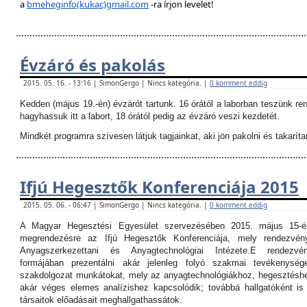
a
bmeheginfo(kukac)gmail.com
-ra írjon levelet!
Évzáró és pakolás
2015. 05. 16. - 13:16 | SimonGergo | Nincs kategória. |
0 komment eddig
Kedden (május 19.-én) évzárót tartunk. 16 órától a laborban teszünk re
hagyhassuk itt a labort, 18 órától pedig az évzáró veszi kezdetét.
Mindkét programra szívesen látjuk tagjainkat, aki jön pakolni és takarítan
Ifjú Hegesztők Konferenciája 2015
2015. 05. 06. - 06:47 | SimonGergo | Nincs kategória. |
0 komment eddig
A Magyar Hegesztési Egyesület szervezésében 2015. május 15-é
megrendezésre az Ifjú Hegesztők Konferenciája, mely rendezvé
Anyagszerkezettani és Anyagtechnológiai Intézete.
E rendezvé
formájában prezentálni akár jelenleg folyó szakmai tevékenység
szakdolgozat munkátokat, mely az anyagtechnológiákhoz, hegesztéshe
akár véges elemes analízishez kapcsolódik; továbbá hallgatóként i
társaitok előadásait meghallgathassátok.