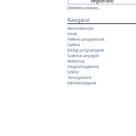
Elfelejtettem a jelszavam...
Navigáció
Bemutatkozás
Hírek
Féléves programunk
Galéria
Eddigi programjaink
Szakmai anyagok
Webshop
Hegesztőgépeink
SzMSz
Támogatóink
Elérhetőségeink