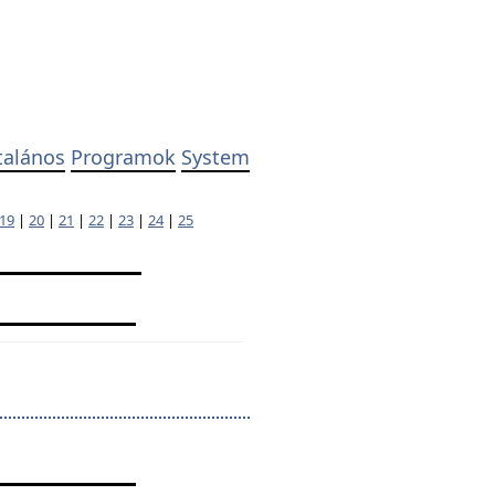
talános
Programok
System
19
|
20
|
21
|
22
|
23
|
24
|
25