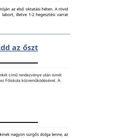
ján az első oktatási héten. A rövid
bort, illetve 1-2 hegesztési varrat
zdd az őszt
Ankét című rendezvénye után ismét
osi Főiskola közreműködésével.
A
kinek nagyon sürgős dolga lenne, az