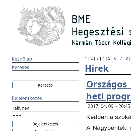
Kezdőlap
1
|
2
|
3
|
4
|
5
|
6
|
7
|
8
Hírek
Keresés
Országos 
heti prog
Bejelentkezés
2017. 04. 09. - 20:
Kedden a szokás
A Nagypénteki m