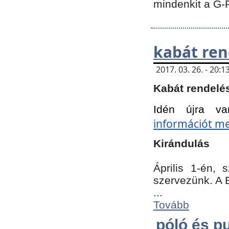
mindenkit a G-
kabát ren
2017. 03. 26. - 20
Kabát rendelé
Idén újra va
információt meg
Kirándulás
Április 1-én,
szervezünk. A 
...
Tovább
póló és pu