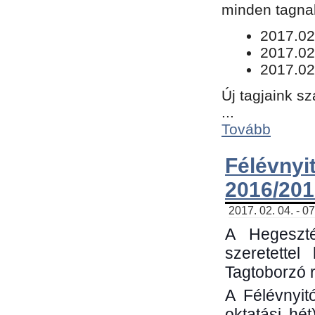
minden tagnak
​2017.02
2017.02
2017.02
Új tagjaink s
...
Tovább
Félévn
2016/201
2017. 02. 04. - 0
A Hegeszté
szeretette
Tagtoborzó 
A Félévnyit
oktatási hé