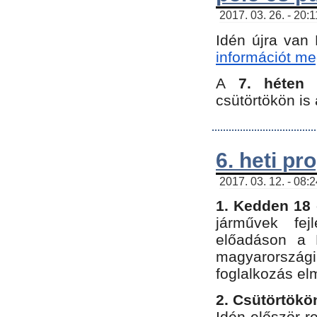
2017. 03. 26. - 20:
Idén újra van
információt meg
A
7. héten
csütörtökön is 
6. heti p
2017. 03. 12. - 08:
1. Kedden 18 
járművek fe
előadáson a 
magyarország
foglalkozás el
2. Csütörtökö
Idén először 