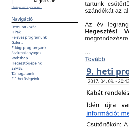
tartunk csütört
Elfelejtettem a jelszavam...
szándékát az a
Navigáció
Az év legran
Bemutatkozás
Hegesztési V
Hírek
Féléves programunk
megrendezésre 
Galéria
Eddigi programjaink
...
Szakmai anyagok
Webshop
Tovább
Hegesztőgépeink
9. heti p
SzMSz
Támogatóink
Elérhetőségeink
2017. 04. 09. - 20
Kabát rendelés
Idén újra va
információt meg
Csütörtökön:
A