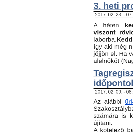
3. heti p
2017. 02. 23. - 07
A héten
ke
viszont rövi
laborba.
Kedde
így aki még 
jöjjön el. Ha 
alelnököt (Na
Tagreg
időponto
2017. 02. 09. - 08
Az alábbi
űr
Szakosztályba
számára is k
újítani.
​A kötelező b