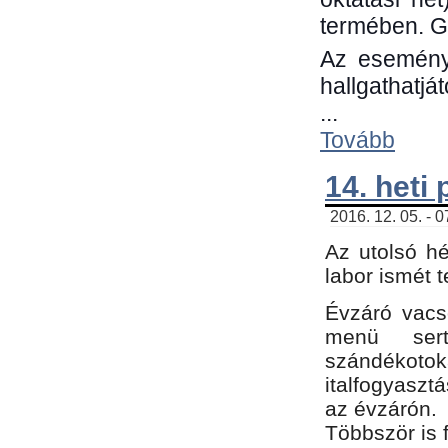
termében. G
Az eseménye
hallgathatjá
...
Tovább
14. heti
2016. 12. 05. - 
Az utolsó h
labor ismét 
Évzáró vacs
menü sert
szándékoto
italfogyaszt
az évzárón.
Többször is 