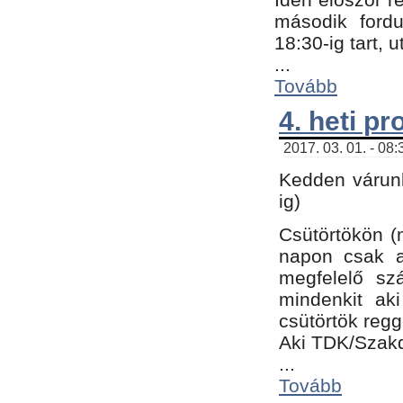
második fordu
18:30-ig tart,
...
Tovább
4. heti p
2017. 03. 01. - 08
Kedden várunk
ig)
Csütörtökön (
napon csak a
megfelelő sz
mindenkit ak
csütörtök regg
Aki TDK/Szak
...
Tovább