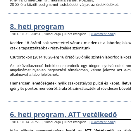
Rheinland InterCert Kft. munkatársa tart előadást,
20-22 óra között pedig ismét Estebéddel várjuk az érdeklődőket.
8. heti program
2014. 10. 31. - 08:54 | SimonGergo | Nincs kategória. |
0 komment eddig
Kedden 18 órától sok szeretettel várunk mindenkit a laborfoglalko
csak a tapasztaltabbak részvételére számítunk!
Csütörtökön (2014.10.28-án) 16 órától 20 óráig szintén laborfoglalkozá
Az elkövetkezendő hetekben szeretnék egy idegen nyelvű estet ren
angol/német nyelven hegesztési témakörben, kérem jelezze azt e-m
alkalmával a laborfelelősnek.
Hamarosan lehetőségetek nyílik szakosztályos pulcsi és kabát, illetve
igénylés pontos menetéről, árakról, színválasztékról rövidesen bőve
6. heti program, ATT vetélkedő
2014. 10. 14. - 07:20 | SimonGergo | Nincs kategória. |
0 komment eddig
Idén először megrendezésre kerül az
ATT Vetélkedő
, az Alak