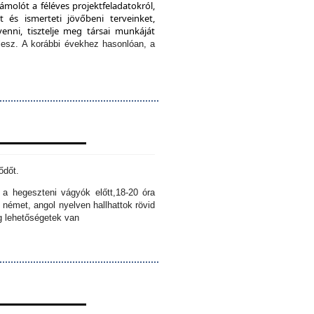
ámolót a féléves projektfeladatokról,
 és ismerteti jövőbeni terveinket,
enni, tisztelje meg társai munkáját
lesz.
A korábbi évekhez hasonlóan, a
ődőt.
k a hegeszteni vágyók előtt,
18-20 óra
 német, angol nyelven hallhattok rövid
ig lehetőségetek van