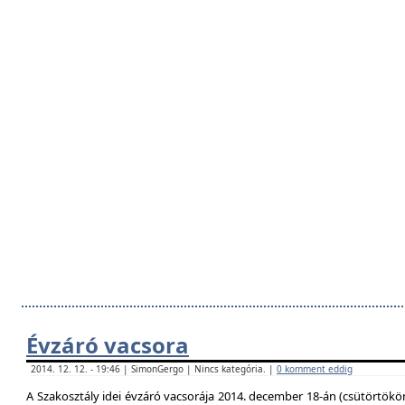
Évzáró vacsora
2014. 12. 12. - 19:46 | SimonGergo | Nincs kategória. |
0 komment eddig
A Szakosztály idei évzáró vacsorája 2014. december 18-án (csütörtökö