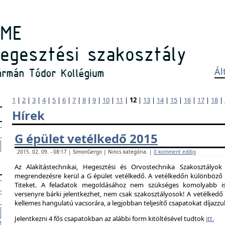
Ál
1
|
2
|
3
|
4
|
5
|
6
|
7
|
8
|
9
|
10
|
11
|
12
|
13
|
14
|
15
|
16
|
17
|
18
|
Hírek
G épület vetélkedő 2015
2015. 02. 09. - 08:17 | SimonGergo | Nincs kategória. |
0 komment eddig
Az Alakítástechnikai, Hegesztési és Orvostechnika Szakosztályok
megrendezésre kerül a G épület vetélkedő. A vetélkedőn különböző 
Titeket. A feladatok megoldásához nem szükséges komolyabb is
versenyre bárki jelentkezhet, nem csak szakosztályosok! A vetélked
kellemes hangulatú vacsorára, a legjobban teljesítő csapatokat díjazzu
Jelentkezni 4 fős csapatokban az alábbi form kitöltésével tudtok
itt.