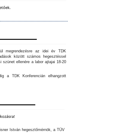
etőek.
erül megrendezésre az idei év TDK
őadások között számos hegesztéssel
 szünet ellenére a labor ajtajai 18-20
edig a TDK Konferencián elhangzott
lkozásra!
isner István hegesztőmérnök, a TÜV