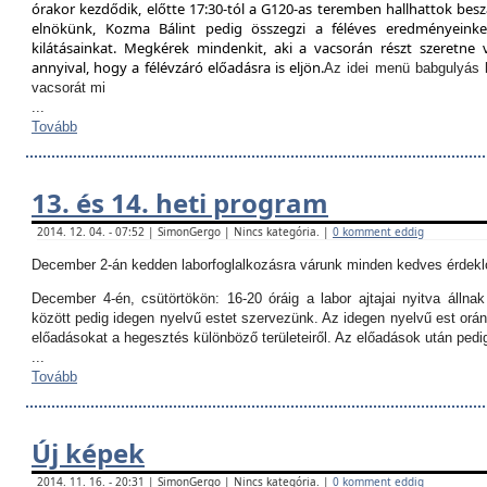
órakor kezdődik, előtte 17:30-tól a G120-as teremben hallhattok besz
elnökünk, Kozma Bálint pedig összegzi a féléves eredményeinket
kilátásainkat. Megkérek mindenkit, aki a vacsorán részt szeretne v
annyival, hogy a félévzáró előadásra is eljön.
Az idei menü babgulyás 
vacsorát mi
...
Tovább
13. és 14. heti program
2014. 12. 04. - 07:52 | SimonGergo | Nincs kategória. |
0 komment eddig
December 2-án kedden laborfoglalkozásra várunk minden kedves érdekl
December 4-én, csütörtökön:
16-20 óráig a labor ajtajai nyitva állna
között pedig idegen nyelvű estet szervezünk. Az idegen nyelvű est orán
előadásokat a hegesztés különböző területeiről. Az előadások után ped
...
Tovább
Új képek
2014. 11. 16. - 20:31 | SimonGergo | Nincs kategória. |
0 komment eddig