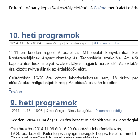
Felkerült néhány kép a Szakosztály életéből. A
Galéria
menü alatt elérh
10. heti programok
2014. 11. 16. - 18:04 | SimonGergo | Nincs kategória. |
0 komment eddig
11.11.-én kedden reggel 9 órától az MT épület könyvtárában k
Konferenciájának Anyagtudomány és Technológia szekciója. Az el
kapcsolatos lesz, melyet szakosztályos tagjaink adnak elő. Az oktatási
óra között nyitva állnak az érdeklődők előtt.
Csütörtökön 16-20 óra között laborfoglalkozás lesz, 18 órától p
előadásokat hallgathatjátok meg. Az előadások után kötetlen
...
Tovább
9. heti programok
2014. 11. 16. - 18:03 | SimonGergo | Nincs kategória. |
0 komment eddig
Kedden (2014.11.04-én) 18-20 óra között mindenkit várunk laborfogla
Csütörtökön (2014.11.06-án) 16-20 óra között laborfoglalkozás,
19-20 óra között "Különleges anyagminőségek hegesztése" címmel E