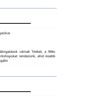
gatókat.
látogatások várnak Titeket, a félév
orkshopokat rendezünk, ahol kisebb
sgálni