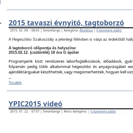
2015 tavaszi évnyitó, tagtoborzó
2015. 02. 09. - 08:05 | SimonGergo | Kategória:
Általános
|
0 komment eddig
A Hegesztési Szakosztály a jelenlegi félévben is várja az érdeklődő hall
A tagtoborzó időpontja és helyszíne:
2015.02.12. (csütörtök) 18 óra G épület
Programjaink közt rendszeres laborfoglalkozások, előadások, gyár
folyamán pedig több alkalommal hegesztési és anyagvizsgálati w
ajándéktárgyakat készíthettek, vagy megismerhetitek, hogyan kell viz
...
Tovább
YPIC2015 videó
2015. 01. 22. - 07:07 | SimonGergo | Nincs kategória. |
0 komment eddig