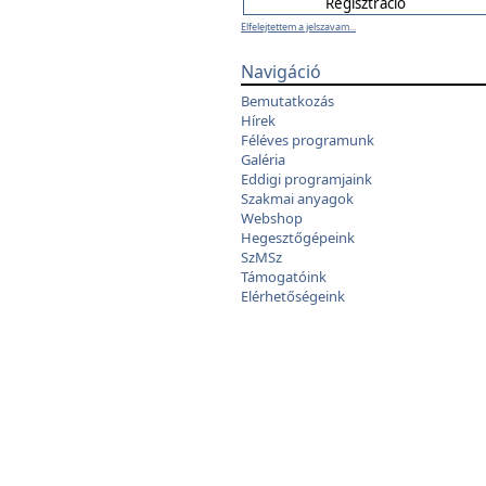
Elfelejtettem a jelszavam...
Navigáció
Bemutatkozás
Hírek
Féléves programunk
Galéria
Eddigi programjaink
Szakmai anyagok
Webshop
Hegesztőgépeink
SzMSz
Támogatóink
Elérhetőségeink