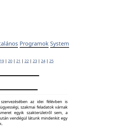
talános
Programok
System
19
|
20
|
21
|
22
|
23
|
24
|
25
 szervezésében az idei félévben is
ügyességi, szakmai feladatok várnak
meret egyik szakterületről sem, a
ő után vendégül látunk mindenkit egy
k.