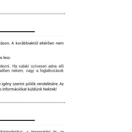
záson. A korábbiaktól eltérően nem
s lesz.
dezni. Ha valaki szívesen adna elő
ailben nekem, vagy a foglalkozások
 igény szerint pólók rendelésére. Az
bb információkat küldünk Nektek!
ítástechnikai, a Hegesztési és az