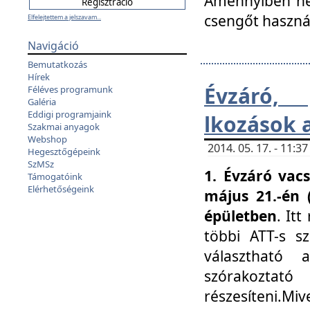
Amennyiben nem
csengőt haszná
Elfelejtettem a jelszavam...
Navigáció
Bemutatkozás
Hírek
Évzáró, 
Féléves programunk
Galéria
Eddigi programjaink
lkozások 
Szakmai anyagok
Webshop
2014. 05. 17. - 11:
Hegesztőgépeink
SzMSz
1. Évzáró vac
Támogatóink
Elérhetőségeink
május 21.-én 
épületben
. It
többi ATT-s sz
választható 
szórakoztató
részesíteni.Miv