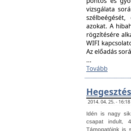
pontos és gyor
vizsgálata so
szélbeégését, 
azokat. A hibah
rögzítésére alk
WIFI kapcsolat
Az előadás sor
...
Tovább
Hegesztés
2014. 04. 25. - 16:
Idén is nagy sik
csapat indult, 
Támogatóink is 