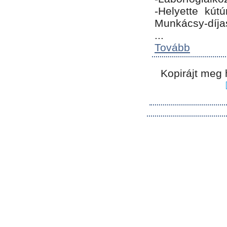
-Helyette kút
Munkácsy-díja
...
Tovább
Kopirájt meg 