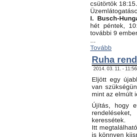
csütörtök 18:15
Üzemlátogatáso
I. Busch-Hung
hét péntek, 10
további 9 embe
...
Tovább
Ruha rend
2014. 03. 11. - 11:5
Eljött egy úja
van szükségünk
mint az elmúlt
Újítás, hogy e
rendelések
keressétek.
Itt megtalálhat
is könnyen kii