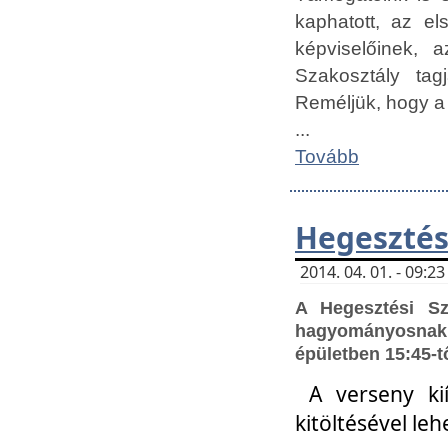
kaphatott, az e
képviselőinek,
Szakosztály tag
Reméljük, hogy a
...
Tovább
Hegesztés
2014. 04. 01. - 09:
A Hegesztési S
hagyományosnak 
épületben 15:45-t
A verseny ki
kitöltésével leh