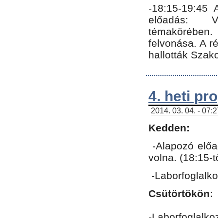
-18:15-19:45
előadás: Vo
témakörében.
felvonása. A 
hallották Szako
4. heti p
2014. 03. 04. - 07:
Kedden:
-Alapozó előa
volna. (18:15-
-Laborfoglalk
Csütörtökön:
-Laborfoglalko