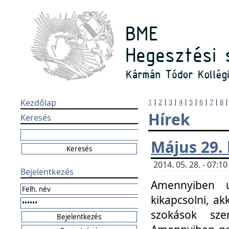
Kezdőlap
1
|
2
|
3
|
4
|
5
|
6
|
7
|
8
Hírek
Keresés
Május 29.
2014. 05. 28. - 07:
Bejelentkezés
Amennyiben u
kikapcsolni, ak
szokások sze