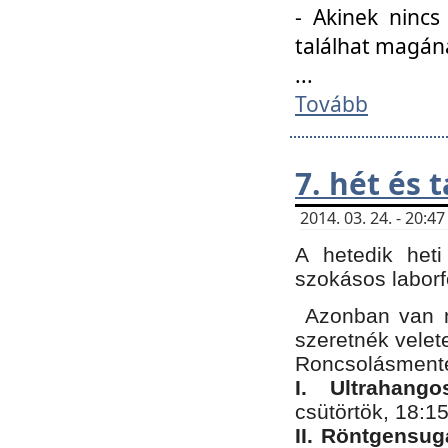
- Akinek nincs
találhat magán
...
Tovább
7. hét és 
2014. 03. 24. - 20:
A hetedik heti
szokásos labor
Azonban van n
szeretnék velet
Roncsolásmente
I. Ultrahang
csütörtök, 18:15
II. Röntgensug