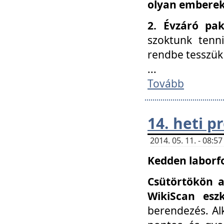
olyan embereke
2. Évzáró pa
szoktunk tenn
rendbe tesszü
...
Tovább
14. heti 
2014. 05. 11. - 08:
Kedden laborfo
Csütörtökön a
WikiScan eszk
berendezés. Al