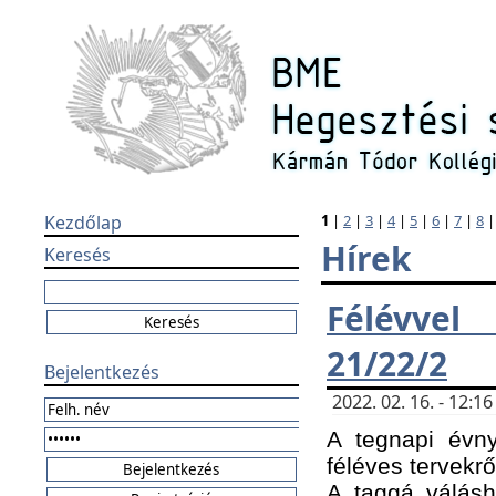
Kezdőlap
1
|
2
|
3
|
4
|
5
|
6
|
7
|
8
Hírek
Keresés
Félévvel
21/22/2
Bejelentkezés
2022. 02. 16. - 12:
A tegnapi évny
féléves tervekrő
A taggá válásho