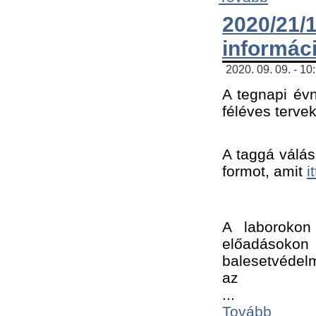
2020/21
informác
2020. 09. 09. - 10
A tegnapi évn
féléves tervek
A taggá válásh
formot, amit 
i
A laborokon 
előadásokon 
balesetvédelm
az ﻿
...
Tovább