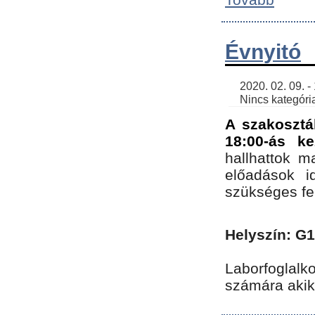
Évnyitó
    2020. 02. 09. - 19:30 | SimonGergo | 

    Nincs kategória
A szakosztá
18:00-ás ke
hallhattok ma
előadások id
szükséges fe
Helyszín: G
Laborfoglalk
számára akik