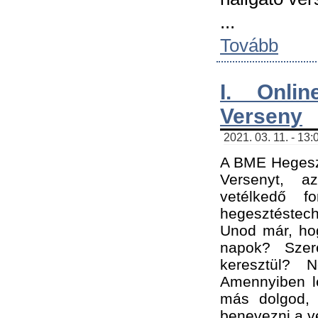
...
Tovább
I. Onli
Verseny
2021. 03. 11. - 13:
A BME Hegeszt
Versenyt, a
vetélkedő f
hegesztéstec
Unod már, hog
napok? Szer
keresztül? 
Amennyiben le
más dolgod,
benevezni a ve