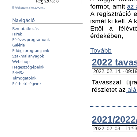
formot, amit
az 
Elfelejtettem a jelszavam...
A regisztráció e
Navigáció
ismét ki kell. A
Ettől a félév
Bemutatkozás
Hírek
érdekében,
Féléves programunk
...
Galéria
Tovább
Eddigi programjaink
Szakmai anyagok
2022 tava
Webshop
Hegesztőgépeink
2022. 02. 14. - 09:1
SzMSz
Támogatóink
Tavasszal újr
Elérhetőségeink
részletet az
alá
2021/2022/
2022. 02. 03. - 11:5