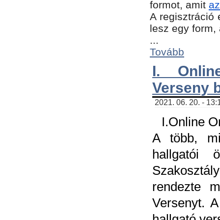
formot, amit
az
A regisztráció 
lesz egy form,
...
Tovább
I. Onli
Verseny 
2021. 06. 20. - 13
I.Online 
A több, mi
hallgatói
Szakosztál
rendezte m
Versenyt. A
hallgató ve