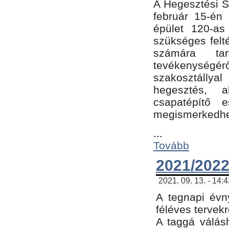
A Hegesztési Sz
február 15-én 
épület 120-a
szükséges felt
számára tar
tevékenységéről
szakosztálly
hegesztés, 
csapatépítő e
megismerkedhet
...
Tovább
2021/2022
2021. 09. 13. - 14:
A tegnapi évny
féléves tervekr
A taggá válásh