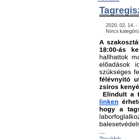
Tagregis
    2020. 02. 14. - 18:56 | SimonGergo | 

    Nincs kategória
A szakosztá
18:00-ás ke
hallhattok ma
előadások id
szükséges fe
félévnyitó u
zsíros kenyé
Elindult a 
linken
 érhet
hogy a tags
laborfogla
balesetvédel
...
Tovább