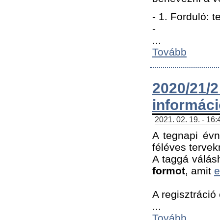
- 1. Forduló: 
-
...
Tovább
2020/21
informác
2021. 02. 19. - 16
A tegnapi évn
féléves tervek
A taggá válásh
formot
, amit
e
A regisztráció 
...
Tovább