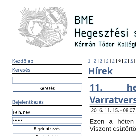
Kezdőlap
1
|
2
|
3
|
4
|
5
|
6
|
7
|
8
Hírek
Keresés
11. h
Varratver
Bejelentkezés
2016. 11. 15. - 08:
Ezen a héten 
Viszont csütört