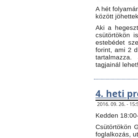
A hét folyamá
között jöhette
Aki a hegeszt
csütörtökön i
estebédet sze
forint, ami 2 
tartalmazza.
tagjainál lehet
4. heti 
2016. 09. 26. - 1
Kedden 18:00-t
Csütörtökön G
foglalkozás, ut