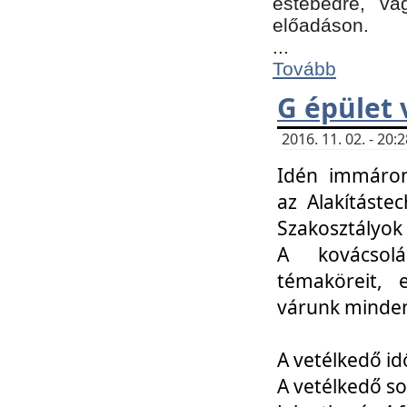
estebédre, va
előadáson.
...
Tovább
G épület 
2016. 11. 02. - 20
Idén immáro
az Alakításte
Szakosztályok
A kovácsolá
témaköreit, e
várunk minden
A vetélkedő id
A vetélkedő so