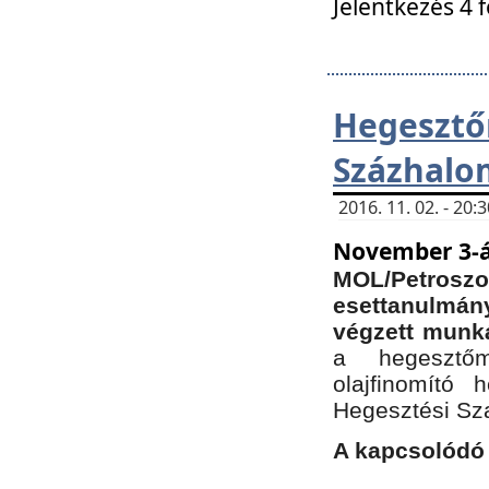
Jelentkezés 4 
Hegesz
Százhalo
2016. 11. 02. - 20
November 3-á
MOL/Petr
esettanulmá
végzett munká
a hegesztőm
olajfinomító 
Hegesztési Sz
A kapcsolódó