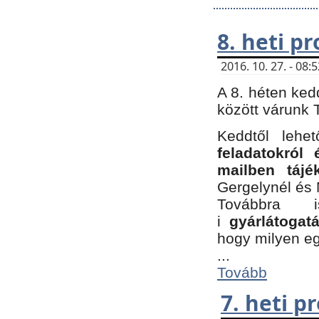
8. heti p
2016. 10. 27. - 08
A 8. héten ked
között várunk T
Keddtől leh
feladatokról
mailben tájé
Gergelynél és 
Továbbra 
i
gyárlátoga
hogy milyen e
...
Tovább
7. heti 