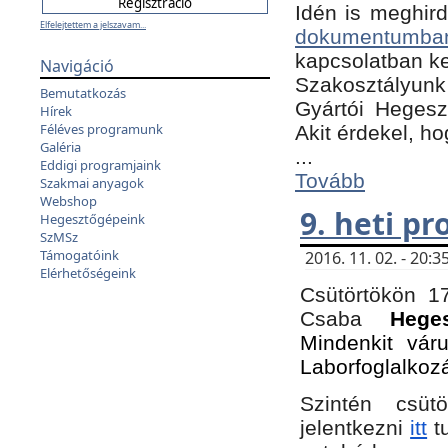
Idén is meghird
Elfelejtettem a jelszavam...
dokumentumba
kapcsolatban ke
Navigáció
Szakosztályunk 
Bemutatkozás
Gyártói Hegeszt
Hírek
Féléves programunk
Akit érdekel, h
Galéria
...
Eddigi programjaink
Tovább
Szakmai anyagok
Webshop
9. heti p
Hegesztőgépeink
SzMSz
Támogatóink
2016. 11. 02. - 20
Elérhetőségeink
Csütörtökön 17
Csaba
Hege
Mindenkit vár
Laborfoglalkoz
Szintén csüt
jelentkezni
itt
tu