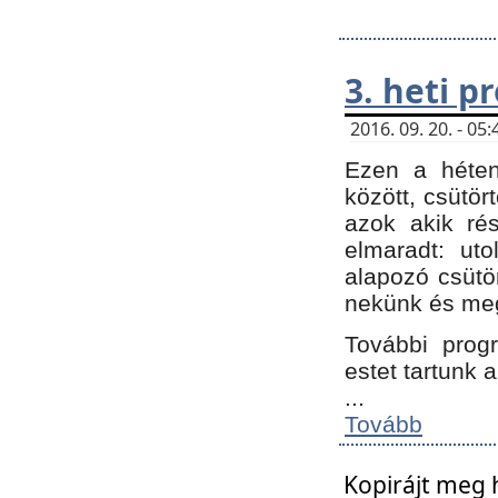
3. heti 
2016. 09. 20. - 0
Ezen a héte
között, csütör
azok akik ré
elmaradt: ut
alapozó csütör
nekünk és meg
További progr
estet tartunk 
...
Tovább
Kopirájt meg 