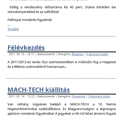
Eddig a rendezvény időtartama kb 45 perc. Utána kötetlen besz
zsíroskenyerekkel és az üdítőkkel.
Felhívjuk mindenki figyelmét
...
Tovább
Félévkezdés
2011. 08. 10. - 22:11 | BakosLevente | Kategória:
Általános
|
0 komment eddig
A 2011/2012-es tanév őszi szemeszterében is működni fog a Hegesztési
és a féléves tudnivalókról hamarosan...
MACH-TECH kiállítás
2011. 05. 14. - 15:22 | BakosLevente | Kategória:
Programok
|
0 komment eddig
Van néhány ingyenes belépő a MACH-TECH a 10. Nemzetkö
hegesztéstechnikai szakkiállításra. Ez Magyarországon a legrangosa
ajánlom mindenki figyelmébe! A jegyeket a HK-tól lehet átvenni foga