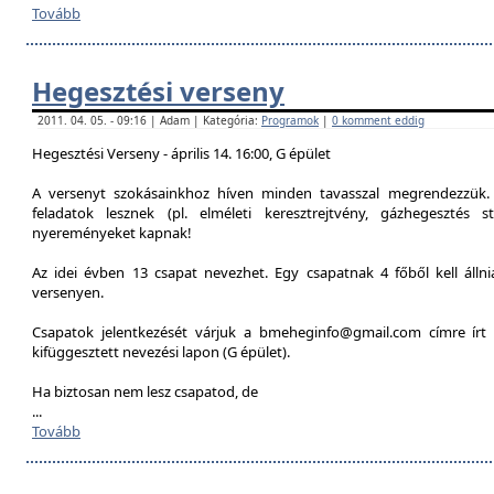
Tovább
Hegesztési verseny
2011. 04. 05. - 09:16 | Adam | Kategória:
Programok
|
0 komment eddig
Hegesztési Verseny - április 14. 16:00, G épület
A versenyt szokásainkhoz híven minden tavasszal megrendezzük. 
feladatok lesznek (pl. elméleti keresztrejtvény, gázhegesztés st
nyereményeket kapnak!
Az idei évben 13 csapat nevezhet. Egy csapatnak 4 főből kell álln
versenyen.
Csapatok jelentkezését várjuk a bmeheginfo@gmail.com címre írt 
kifüggesztett nevezési lapon (G épület).
Ha biztosan nem lesz csapatod, de
...
Tovább