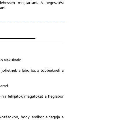
lehessen megtartani. A hegesztési
ani.
n alakulnak:
k jöhetnek a laborba, a többieknek a
marad.
írra felírjátok magatokat a heglabor
alkozásokon, hogy amikor elhagyja a