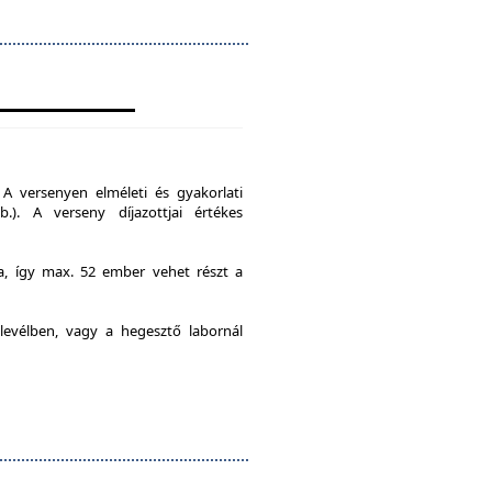
A versenyen elméleti és gyakorlati
b.). A verseny díjazottjai értékes
ia, így max. 52 ember vehet részt a
levélben, vagy a hegesztő labornál