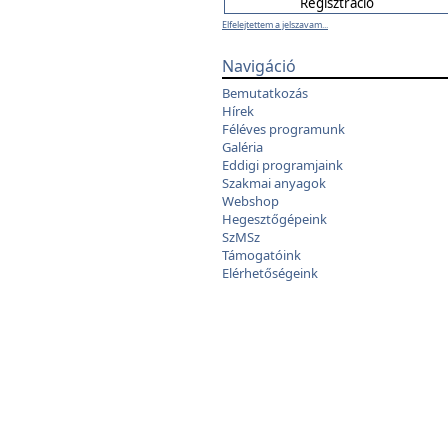
Elfelejtettem a jelszavam...
Navigáció
Bemutatkozás
Hírek
Féléves programunk
Galéria
Eddigi programjaink
Szakmai anyagok
Webshop
Hegesztőgépeink
SzMSz
Támogatóink
Elérhetőségeink