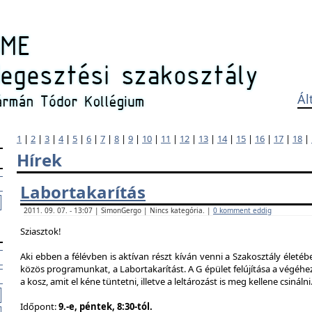
Ál
1
|
2
|
3
|
4
|
5
|
6
|
7
|
8
|
9
|
10
|
11
|
12
|
13
|
14
|
15
|
16
|
17
|
18
|
Hírek
Labortakarítás
2011. 09. 07. - 13:07 | SimonGergo | Nincs kategória. |
0 komment eddig
Sziasztok!
Aki ebben a félévben is aktívan részt kíván venni a Szakosztály életé
közös programunkat, a Labortakarítást. A G épület felújítása a végéhez
a kosz, amit el kéne tüntetni, illetve a leltározást is meg kellene csinálni
Időpont:
9.-e, péntek, 8:30-tól.