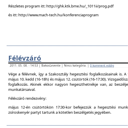
Részletes program itt: http://ghk.ktk.bme.hu/_1011ii/prog.pdf
és itt: http://www.mach-tech.hu/konferenciaprogram
Félévzáró
2011. 05. 08. - 14:53 | BakosLevente | Nincs kategória. |
0 komment eddig
Vége a félévnek, így a Szakosztály hegesztési foglalkozásainak is. A 
május 10. kedd (16-18h) és május 12. csütörtök (16-17:30). Vizsgaidő
foglalkozás. Akinek ekkor nagyon hegeszthetnékje van, az beszél
munkatársaival.
Félévzáró rendezvény:
május 12-én csütörtökön 17:30-kor befejezzük a hegesztési munká
zsíroskenyér partyt tartunk a kötetlen beszélgetés jegyében.