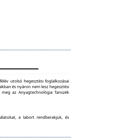
félév utolsó hegesztési foglalkozásai
szakban és nyáron nem lesz hegesztési
je meg az Anyagtechnológia Tanszék
latokat, a labort rendberakjuk, és