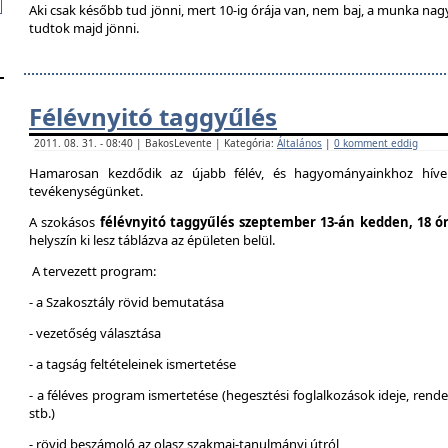
Aki csak később tud jönni, mert 10-ig órája van, nem baj, a munka na
tudtok majd jönni.
Félévnyitó taggyűlés
2011. 08. 31. - 08:40 | BakosLevente | Kategória:
Általános
|
0 komment eddig
Hamarosan kezdődik az újabb félév, és hagyományainkhoz híven
tevékenységünket.
A szokásos
félévnyitó taggyűlés szeptember 13-án kedden, 18 ó
helyszín ki lesz táblázva az épületen belül.
A tervezett program:
- a Szakosztály rövid bemutatása
- vezetőség választása
- a tagság feltételeinek ismertetése
- a féléves program ismertetése (hegesztési foglalkozások ideje, ren
stb.)
- rövid beszámoló az olasz szakmai-tanulmányi útról