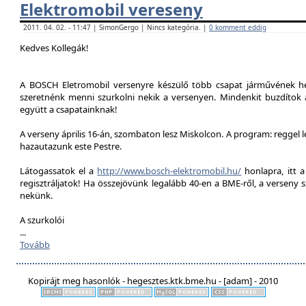
Elektromobil vereseny
2011. 04. 02. - 11:47 | SimonGergo | Nincs kategória. |
0 komment eddig
Kedves Kollegák!
A BOSCH Eletromobil versenyre készülő több csapat járművének he
szeretnénk menni szurkolni nekik a versenyen. Mindenkit buzdítok a
együtt a csapatainknak!
A verseny április 16-án, szombaton lesz Miskolcon. A program: reggel 
hazautazunk este Pestre.
Látogassatok el a
http://www.bosch-elektromobil.hu/
honlapra, itt 
regisztráljatok! Ha összejövünk legalább 40-en a BME-ről, a verseny 
nekünk.
A szurkolói
...
Tovább
Kopirájt meg hasonlók - hegesztes.ktk.bme.hu - [adam] - 2010