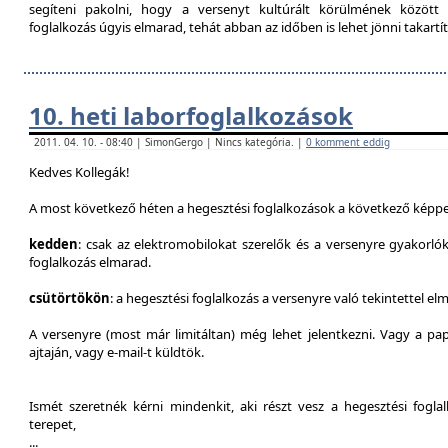
segíteni pakolni, hogy a versenyt kultúrált körülmének között 
foglalkozás úgyis elmarad, tehát abban az időben is lehet jönni takartít
10. heti laborfoglalkozások
2011. 04. 10. - 08:40 | SimonGergo | Nincs kategória. |
0 komment eddig
Kedves Kollegák!
A most következő héten a hegesztési foglalkozások a következő képpe
kedden
: csak az elektromobilokat szerelők és a versenyre gyakorló
foglalkozás elmarad.
csütörtökön
: a hegesztési foglalkozás a versenyre való tekintettel el
A versenyre (most már limitáltan) még lehet jelentkezni. Vagy a pap
ajtaján, vagy e-mail-t küldtök.
Ismét szeretnék kérni mindenkit, aki részt vesz a hegesztési fogl
terepet,
...