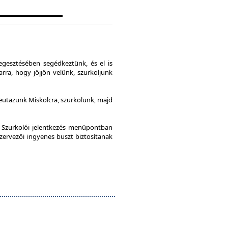
gesztésében segédkeztünk, és el is
rra, hogy jöjjön velünk, szurkoljunk
leutazunk Miskolcra, szurkolunk, majd
a Szurkolói jelentkezés menüpontban
szervezői ingyenes buszt biztosítanak