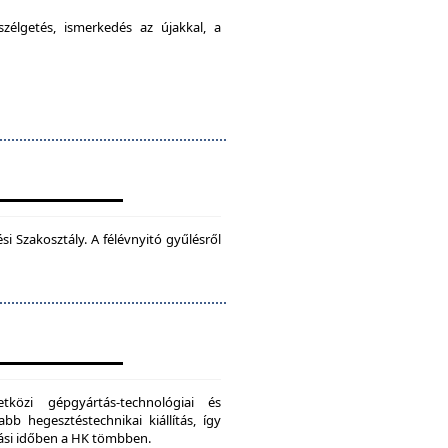
élgetés, ismerkedés az újakkal, a
 Szakosztály. A félévnyitó gyűlésről
zi gépgyártás-technológiai és
bb hegesztéstechnikai kiállítás, így
dási időben a HK tömbben.