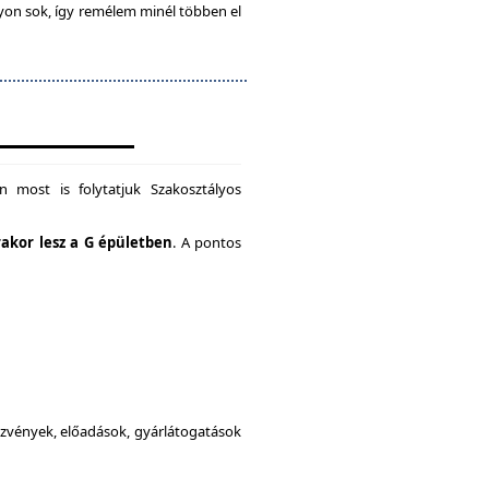
gyon sok, így remélem minél többen el
 most is folytatjuk Szakosztályos
rakor lesz a G épületben
. A pontos
dezvények, előadások, gyárlátogatások