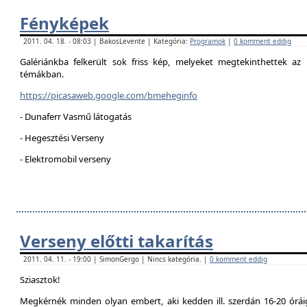
Fényképek
2011. 04. 18. - 08:03 | BakosLevente | Kategória:
Programok
|
0 komment eddig
Galériánkba felkerült sok friss kép, melyeket megtekinthettek az 
témákban.
https://picasaweb.google.com/bmeheginfo
- Dunaferr Vasmű látogatás
- Hegesztési Verseny
- Elektromobil verseny
Verseny előtti takarítás
2011. 04. 11. - 19:00 | SimonGergo | Nincs kategória. |
0 komment eddig
Sziasztok!
Megkérnék minden olyan embert, aki kedden ill. szerdán 16-20 óráig