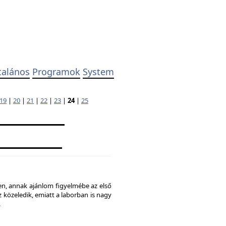
talános
Programok
System
19
|
20
|
21
|
22
|
23
|
24
|
25
ben, annak ajánlom figyelmébe az első
 közeledik, emiatt a laborban is nagy
.