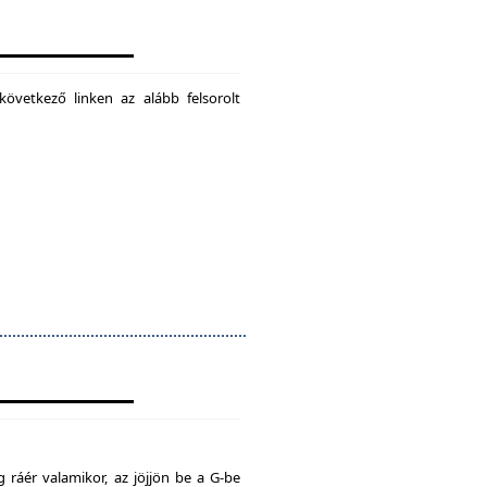
következő linken az alább felsorolt
 ráér valamikor, az jöjjön be a G-be