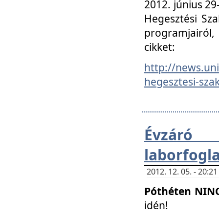
2012. június 2
Hegesztési Sza
programjairól,
cikket:
http://news.un
hegesztesi-szak
Évzáró 
laborfogl
2012. 12. 05. - 20:
Póthéten NIN
idén!