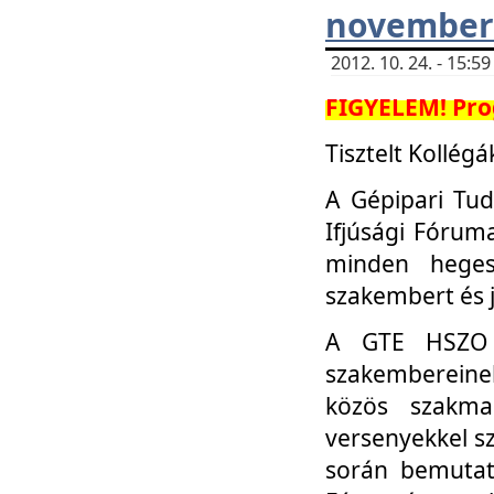
november 
2012. 10. 24. - 15:
FIGYELEM! Pro
Tisztelt Kollégá
A Gépipari Tu
Ifjúsági Fóru
minden heges
szakembert és 
A GTE HSZO I
szakembereinek
közös szakmai
versenyekkel sz
során bemutatk