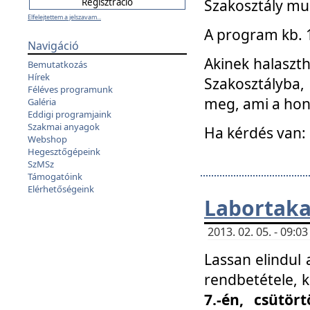
Szakosztály mu
Elfelejtettem a jelszavam...
A program kb. 1 
Navigáció
Akinek halaszth
Bemutatkozás
Hírek
Szakosztályba,
Féléves programunk
meg, ami a hon
Galéria
Eddigi programjaink
Szakmai anyagok
Ha kérdés van:
Webshop
Hegesztőgépeink
SzMSz
Támogatóink
Elérhetőségeink
Labortaka
2013. 02. 05. - 09:
Lassan elindul a
rendbetétele, k
7.-én, csütör