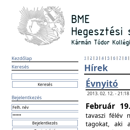
Kezdőlap
1
|
2
|
3
|
4
|
5
|
6
|
7
|
8
Hírek
Keresés
Évnyitó
2013. 02. 12. - 21:
Bejelentkezés
Február 19
tavaszi félév
tagokat, aki 