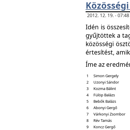
Közösségi
2012. 12. 19. - 07:
Idén is összesí
gyűjtöttek a ta
közösségi ösztö
értesítést, amik
Íme az eredmé
1
Simon Gergely
2
Uzonyi Sándor
3
Kozma Bálint
4
Fülöp Balázs
5
Bebők Balázs
6
Abonyi Gergő
7
Várkonyi Zsombor
8
Rév Tamás
9
Koncz Gergő