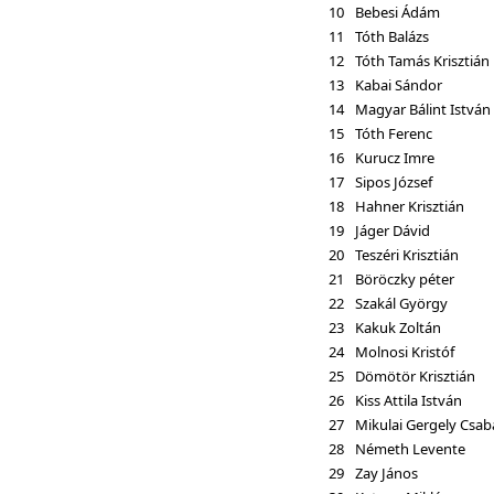
10
Bebesi Ádám
11
Tóth Balázs
12
Tóth Tamás Krisztián
13
Kabai Sándor
14
Magyar Bálint István
15
Tóth Ferenc
16
Kurucz Imre
17
Sipos József
18
Hahner Krisztián
19
Jáger Dávid
20
Teszéri Krisztián
21
Böröczky péter
22
Szakál György
23
Kakuk Zoltán
24
Molnosi Kristóf
25
Dömötör Krisztián
26
Kiss Attila István
27
Mikulai Gergely Csab
28
Németh Levente
29
Zay János