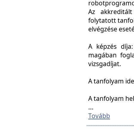
robotprogramoz
Az akkreditál
folytatott tan
elvégzése eset
A képzés díja
magában foglal
vizsgadíjat.
A tanfolyam ide
A tanfolyam he
...
Tovább