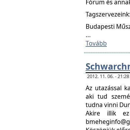
Fórum és annak
Tagszervezeink
Budapesti Műs
...
Tovább
Schwarchm
2012. 11. 06. - 21:
Az utazással k
aki tud szemé
tudna vinni Du
Akire illik 
bmeheginfo@gma
Köszönjük előre