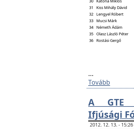
30
Katona Miklós
31
Kiss Mihály Dávid
32
Lengyel Róbert
33
Mucsi Márk
34
Németh Ádám
35
Olasz László Péter
36
Rostási Gergő
...
Tovább
A GTE H
Ifjúsági 
2012. 12. 13. - 15: