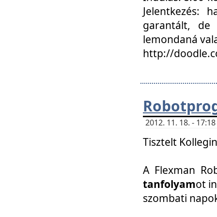
Jelentkezés: h
garantált, de
lemondaná vala
http://doodle.
Robotpro
2012. 11. 18. - 17:
Tisztelt Kollegi
A Flexman Robo
tanfolyam
ot i
szombati napo