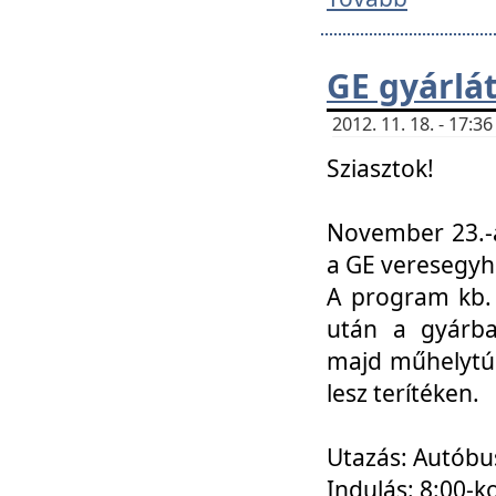
GE gyárlá
2012. 11. 18. - 17:
Sziasztok!
November 23.-á
a GE veresegyh
A program kb. 
után a gyárba
majd műhelytúr
lesz terítéken.
Utazás: Autóbu
Indulás: 8:00-k