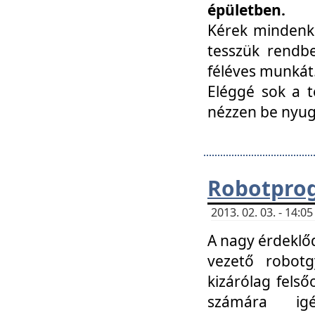
épületben.
Kérek mindenki
tesszük rendbe
féléves munkát
Eléggé sok a te
nézzen be nyu
Robotprog
2013. 02. 03. - 14:
A nagy érdeklőd
vezető robotg
kizárólag felső
számára ig