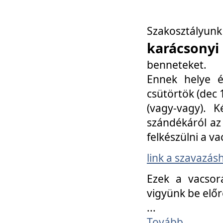
Szakosztály
karácsonyi
benneteket.
Ennek helye é
csütörtök (dec 1
(vagy-vagy). K
szándékáról az 
felkészülni a va
link a szavazás
Ezek a vacsor
vigyünk be előr
...
Tovább