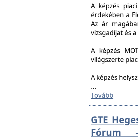
A képzés piac
érdekében a Fl
Az ár magában 
vizsgadíjat és a
A képzés MOT
világszerte pia
A képzés helys
...
Tovább
GTE Heges
Fórum -