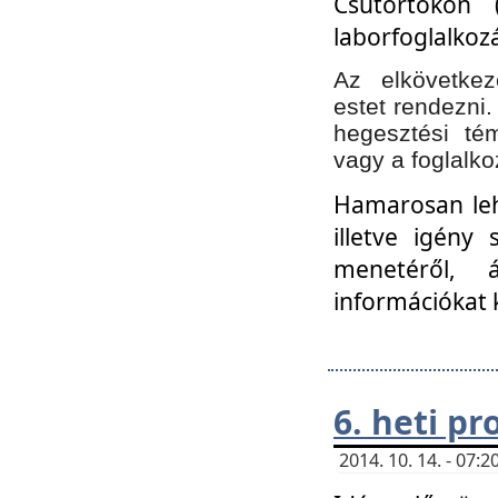
Csütörtökön 
laborfoglalkozá
Az elkövetke
estet rendezni
hegesztési té
vagy a foglalko
Hamarosan lehe
illetve igény
menetéről, á
információkat 
6. heti p
2014. 10. 14. - 07