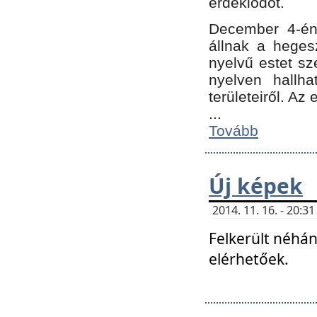
érdeklődőt.
December 4-én
állnak a hegesz
nyelvű estet sz
nyelven hallh
területeiről. A
...
Tovább
Új képek
2014. 11. 16. - 20:
Felkerült néhán
elérhetőek.