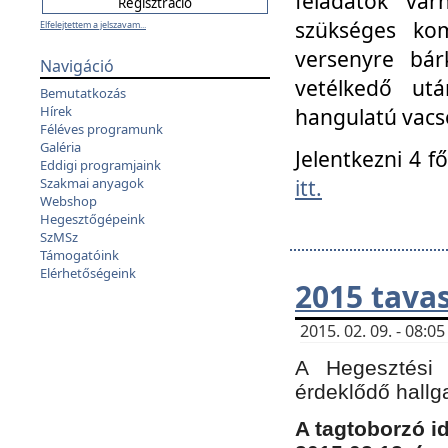
feladatok vá
szükséges kom
Elfelejtettem a jelszavam...
versenyre bár
Navigáció
vetélkedő ut
Bemutatkozás
Hírek
hangulatú vacso
Féléves programunk
Galéria
Jelentkezni 4 f
Eddigi programjaink
itt.
Szakmai anyagok
Webshop
Hegesztőgépeink
SzMSz
Támogatóink
Elérhetőségeink
2015 tavas
2015. 02. 09. - 08:
A Hegesztési 
érdeklődő hallg
A tagtoborzó i