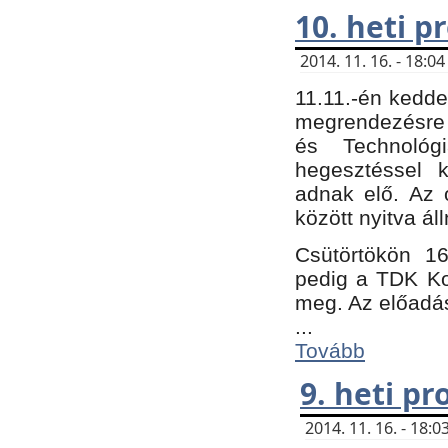
10. heti 
2014. 11. 16. - 18:
11.11.-én kedde
megrendezésre 
és Technológ
hegesztéssel k
adnak elő. Az o
között nyitva ál
Csütörtökön 16
pedig a TDK Kon
meg. Az előadá
...
Tovább
9. heti p
2014. 11. 16. - 18