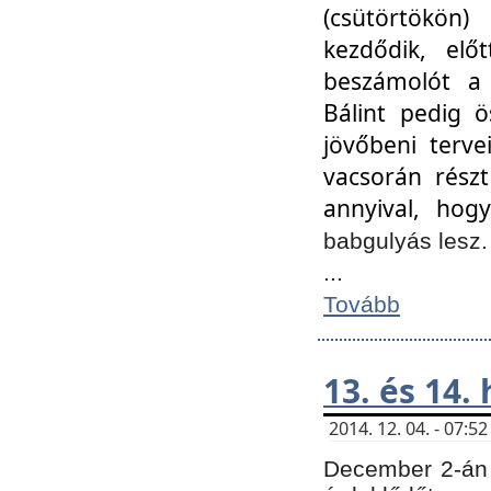
(csütörtökön
kezdődik, elő
beszámolót a 
Bálint pedig ö
jövőbeni terve
vacsorán részt
annyival, hogy
babgulyás lesz
...
Tovább
13. és 14.
2014. 12. 04. - 07:
December 2-án 