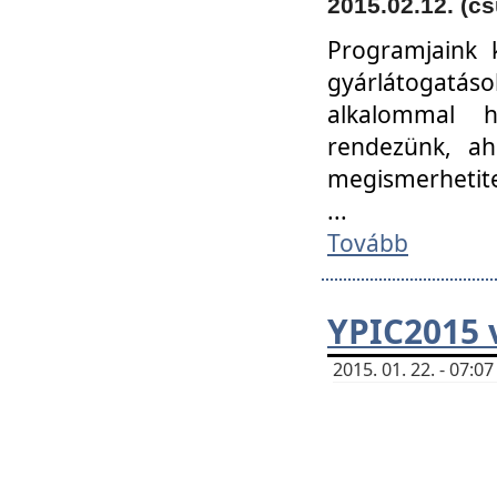
2015.02.12. (cs
Programjaink k
gyárlátogatáso
alkalommal h
rendezünk, ah
megismerhetite
...
Tovább
YPIC2015 
2015. 01. 22. - 07: