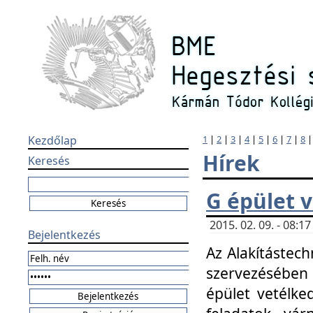
Kezdőlap
1
|
2
|
3
|
4
|
5
|
6
|
7
|
8
Hírek
Keresés
G épület 
2015. 02. 09. - 08:
Bejelentkezés
Az Alakítástech
szervezésében
épület vetélke