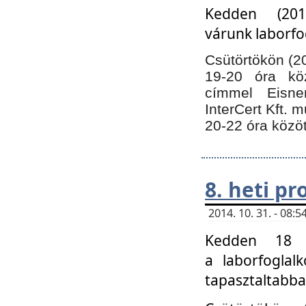
Kedden (201
várunk laborfo
Csütörtökön (20
19-20 óra kö
címmel Eisne
InterCert Kft. 
20-22 óra közöt
8. heti p
2014. 10. 31. - 08
Kedden 18 ó
a laborfoglal
tapasztaltabba