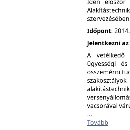
Idén először
Alakítástechni
szervezésében
Időpont
: 2014
Jelentkezni az
A vetélkedő 
ügyességi és
összemérni tud
szakosztályok 
alakítástec
versenyállom
vacsorával vár
...
Tovább