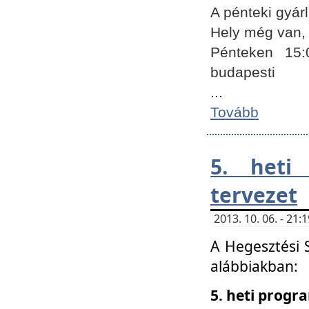
A pénteki gyár
Hely még van, 
Pénteken 15:
budapesti
...
Tovább
5. heti
tervezet
2013. 10. 06. - 21
A Hegesztési 
alábbiakban:
5. heti prog