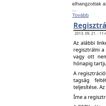
elhangzottak a
...
Tovább
Regisztrá
2013. 09. 21. - 1
Az alábbi lin
regisztrálni a
vagy ott nem
hónapig tartju
A regisztráció
tagság felt
teljesítése. A
Íme a regisztr