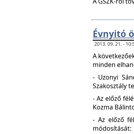
A GSZK-ról to
Évnyitó 
2013. 09. 21. - 1
A következőek
minden elhang
- Uzonyi Sánd
Szakosztály t
- Az előző fél
Kozma Bálinto
- Az előző f
módosítását: