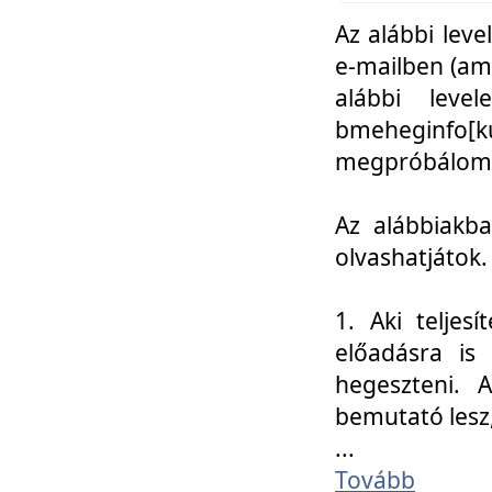
Az alábbi leve
e-mailben (am
alábbi leve
bmeheginfo[k
megpróbálom k
Az alábbiakba
olvashatjátok.
1. Aki teljes
előadásra is
hegeszteni. 
bemutató lesz
...
Tovább