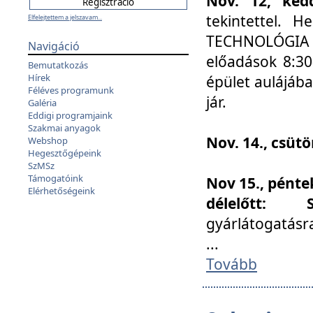
Nov. 12, kedd
tekintettel. 
Elfelejtettem a jelszavam...
TECHNOLÓGIA s
Navigáció
előadások 8:30
Bemutatkozás
Hírek
épület aulájába
Féléves programunk
jár.
Galéria
Eddigi programjaink
Szakmai anyagok
Nov. 14., csüt
Webshop
Hegesztőgépeink
SzMSz
Támogatóink
Nov 15., pénte
Elérhetőségeink
délelőtt:
gyárlátogatásr
...
Tovább