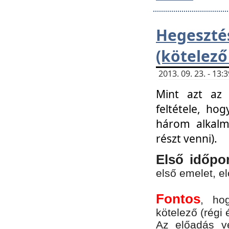
Hegesz
(kötelező
2013. 09. 23. - 13
Mint azt az 
feltétele, ho
három alkalm
részt venni).
Első időpo
első emelet, e
Fontos
, ho
kötelező (régi 
Az előadás vé