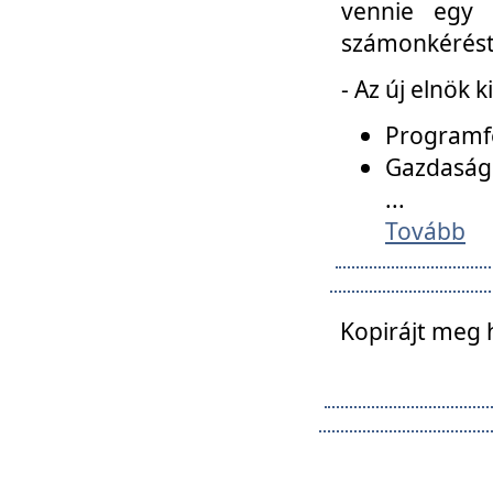
vennie egy 
számonkérést t
- Az új elnök 
Programfe
Gazdasági
...
Tovább
Kopirájt meg 