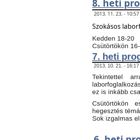
8. heti p
2013. 11. 23. - 10:
Szokásos labor
Kedden 18-20
Csütörtökön 16
7. heti pr
2013. 10. 21. - 16:17
Tekintettel 
laborfoglalkozá
ez is inkább csa
Csütörtökön e
hegesztés témáb
Sok izgalmas el
6. heti p