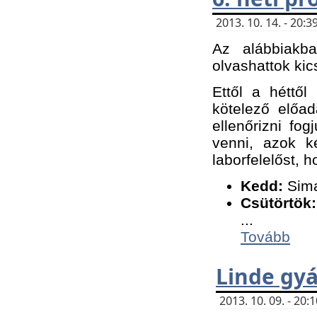
2013. 10. 14. - 20
Az alábbiakb
olvashattok kic
Ettől a héttől
kötelező előa
ellenőrizni fo
venni, azok k
laborfelelőst, h
K
edd:
Sima
Csütörtök:
...
Tovább
Linde gyá
2013. 10. 09. - 20