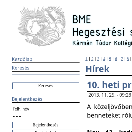
Kezdőlap
1
|
2
|
3
|
4
|
5
|
6
|
7
|
8
Hírek
Keresés
10. heti 
2013. 11. 25. - 09:
Bejelentkezés
A közeljövőben
benneteket ról