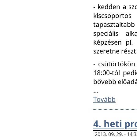
- kedden a szo
kiscsoportos
tapasztaltab
speciális a
képzésen pl.
szeretne részt
- csütörtökön
18:00-tól ped
bővebb előadá
...
Tovább
4. heti p
2013. 09. 29. - 14