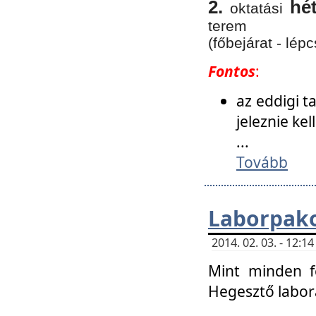
2.
hé
oktatási
terem
(főbejárat - lépc
Fontos
:
az eddigi 
jeleznie ke
...
Tovább
Laborpako
2014. 02. 03. - 12:
Mint minden f
Hegesztő labor