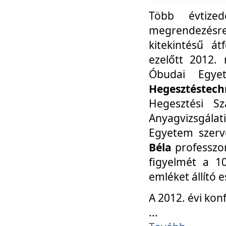
Több évtize
megrendezésr
kitekintésű á
ezelőtt 2012.
Óbudai Egy
Hegesztéstechn
Hegesztési Sz
Anyagvizsgála
Egyetem szerv
Béla
professzor
figyelmét a 10
emléket állító
A 2012. évi ko
...