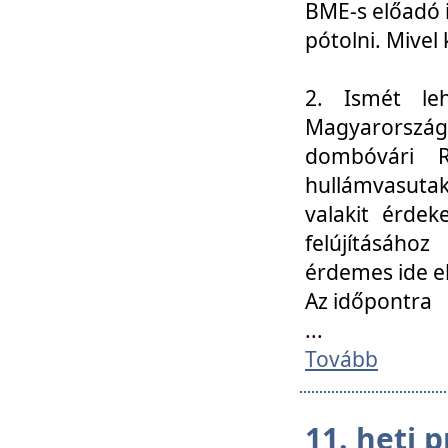
BME-s előadó i
pótolni. Mivel 
2. Ismét le
Magyarország
dombóvári R
hullámvasuta
valakit érdek
felújításáh
érdemes ide el
Az időpontra
...
Tovább
11. heti