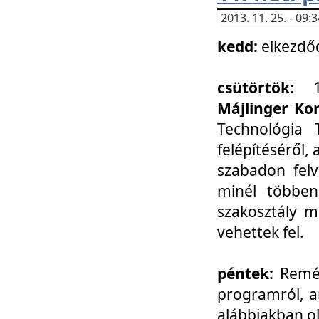
2013. 11. 25. - 09
kedd:
elkezdő
csütörtök:
Májlinger Ko
Technológia 
felépítéséről,
szabadon felv
minél többen
szakosztály m
vehettek fel.
péntek:
Remél
programról, a
alábbiakban ol