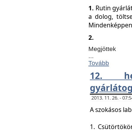
1.
Rutin gyárlá
a dolog, tölts
Mindenképpen 
2.
Megjöttek
...
Tovább
12. h
gyárlátog
2013. 11. 26. - 07
A szokásos lab
1. Csütörtökö