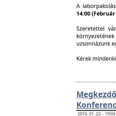
A laborpakolá
14:00 (Február
Szeretettel vá
környezetének
uzsonnázunk eg
Kérek mindenki
Megkezd
Konferenc
2014. 01. 22. - 19: