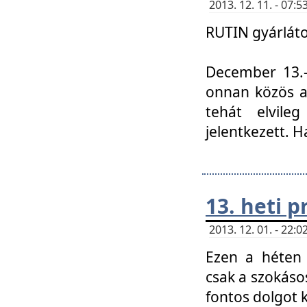
2013. 12. 11. - 07
RUTIN gyárláto
December 13.-á
onnan közös a
tehát elvile
jelentkezett. H
13. heti 
2013. 12. 01. - 22
Ezen a héten
csak a szokáso
fontos dolgot 