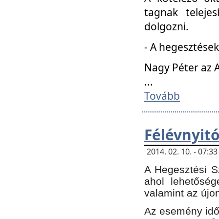
tagnak teleje
dolgozni.
- A hegesztések
Nagy Péter az A
...
Tovább
Félévnyit
2014. 02. 10. - 07:
A Hegesztési Sz
ahol lehetőség
valamint az újo
Az esemény időp