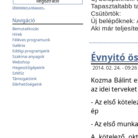
Tapasztaltabb t
Elfelejtettem a jelszavam...
Csütörtök:
Navigáció
Új belépőknek: 
Aki már teljesít
Bemutatkozás
Hírek
Féléves programunk
Galéria
Eddigi programjaink
Évnyitó ö
Szakmai anyagok
Webshop
2014. 02. 24. - 09:
Hegesztőgépeink
SzMSz
Kozma Bálint el
Támogatóink
Elérhetőségeink
az idei terveket
- Az első kötele
ép
- Az első munka
A kötelező ok