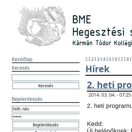
Kezdőlap
1
|
2
|
3
|
4
|
5
|
6
|
7
|
8
Hírek
Keresés
2. heti p
2014. 03. 04. - 07:
Bejelentkezés
2. heti program
Kedd:
Új belépőknek: 