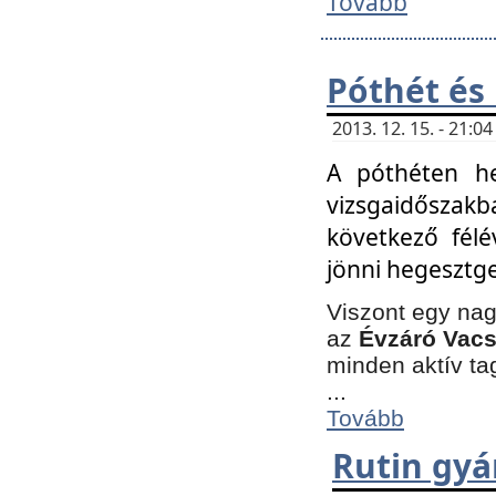
Tovább
Póthét és
2013. 12. 15. - 21:
A póthéten he
vizsgaidőszak
következő félé
jönni hegesztge
Viszont egy nag
az
Évzáró Vacs
minden aktív ta
...
Tovább
Rutin gyá