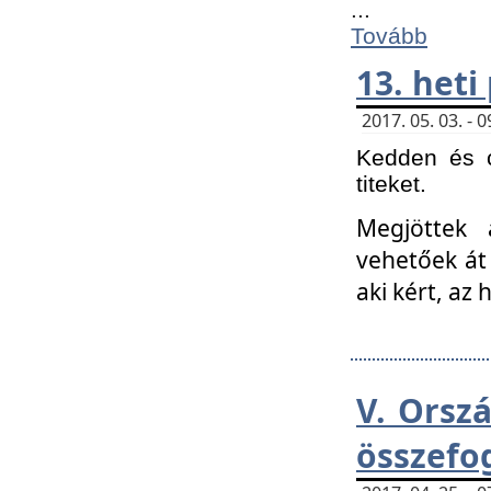
...
Tovább
13. heti
2017. 05. 03. -
Kedden és c
titeket.
Megjöttek 
vehetőek át
aki kért, az
V. Orsz
összefo