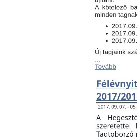
​A kötelező b
minden tagnak 
​2017.09
2017.09
2017.09.
Új tagjaink sz
...
Tovább
Félévn
2017/201
2017. 09. 07. - 
A Hegeszté
szeretette
Tagtoborzó 