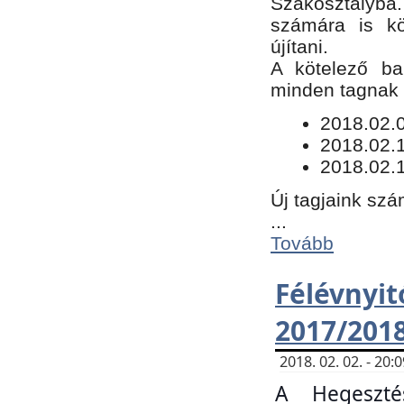
Szakosztályba.
számára is kö
újítani.
​A kötelező ba
minden tagnak m
​2018.02.
2018.02.
2018.02.1
Új tagjaink szá
...
Tovább
Félévn
2017/201
2018. 02. 02. - 20
A Hegeszté