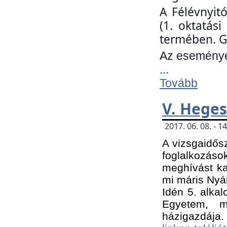
A Félévnyit
(1. oktatás
termében. G
Az eseményen
...
Tovább
V. Heges
2017. 06. 08. - 
A vizsgaidős
foglalkozás
meghívást ka
mi máris Nyár
Idén 5. alka
Egyetem, m
házigazdája.