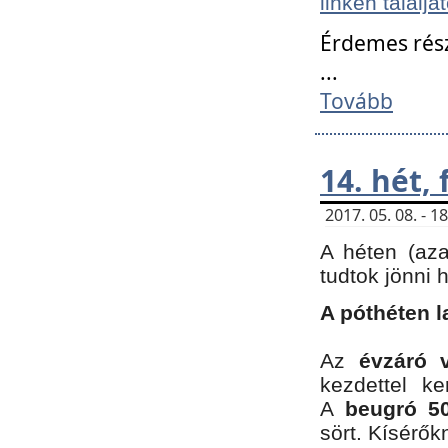
linken találjá
Érdemes rés
...
Tovább
14. hét,
2017. 05. 08. - 
A héten (az
tudtok jönni 
A póthéten l
Az
évzáró 
kezdettel k
A
beugró 50
sört. Kísérő