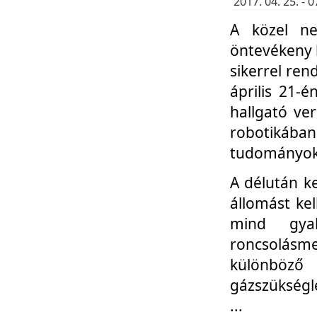
2017. 04. 25. -
A közel ne
öntevékeny k
sikerrel re
április 21-
hallgató ve
robotikáb
tudományok 
A délután k
állomást kel
mind gyak
roncsolás
különböző
gázszükségl
...