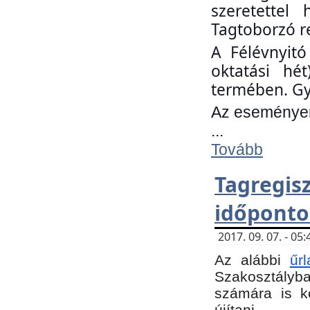
szeretettel
Tagtoborzó r
A Félévnyitó
oktatási hé
termében. Gy
Az eseményen 
...
Tovább
Tagregi
időponto
2017. 09. 07. - 0
Az alábbi
űr
Szakosztályba.
számára is k
újítani.