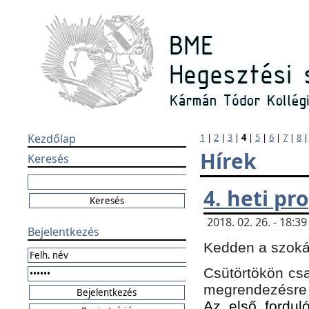
Kezdőlap
1
|
2
|
3
|
4
|
5
|
6
|
7
|
8
Hírek
Keresés
4. heti p
2018. 02. 26. - 18:
Bejelentkezés
Kedden a szokás
Csütörtökön csa
megrendezésre 
Az első forduló