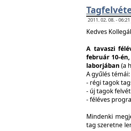
Tagfelvéte
2011. 02. 08. - 06:
Kedves Kollegá
A tavaszi fél
február 10-én,
laborjában
(a 
A gyűlés témái:
- régi tagok t
- új tagok felvé
- féléves prog
Mindenki megje
tag szeretne le