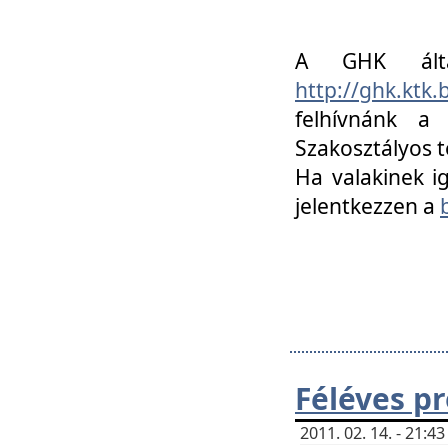
A GHK álta
http://ghk.ktk
felhívnánk a
Szakosztályos t
Ha valakinek i
jelentkezzen a
Féléves p
2011. 02. 14. - 21: