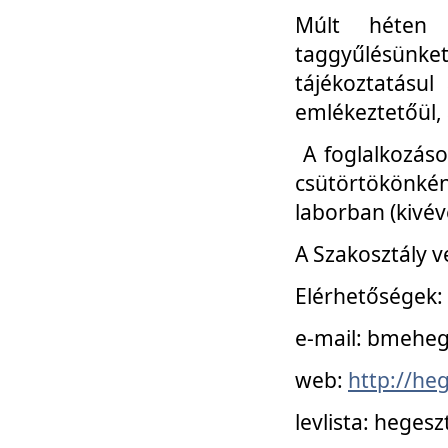
Múlt héten 
taggyűlésünke
tájékoztatásul
emlékeztetőül, a
A foglalkozáso
csütörtökönké
laborban (kivév
A Szakosztály v
Elérhetőségek:
e-mail: bmehe
web:
http://he
levlista: hege