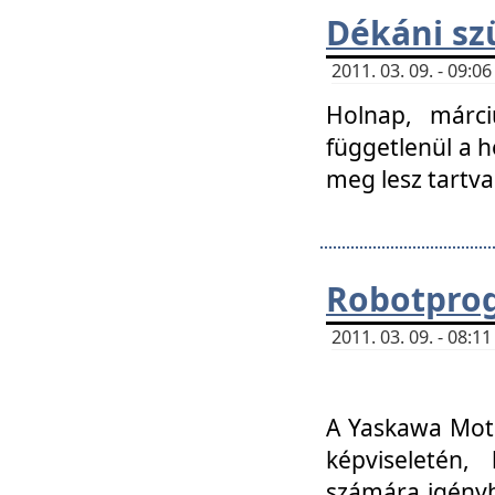
Dékáni sz
2011. 03. 09. - 09:
Holnap, márci
függetlenül a h
meg lesz tartva
Robotpro
2011. 03. 09. - 08:
A Yaskawa Moto
képviseletén, 
számára igényb