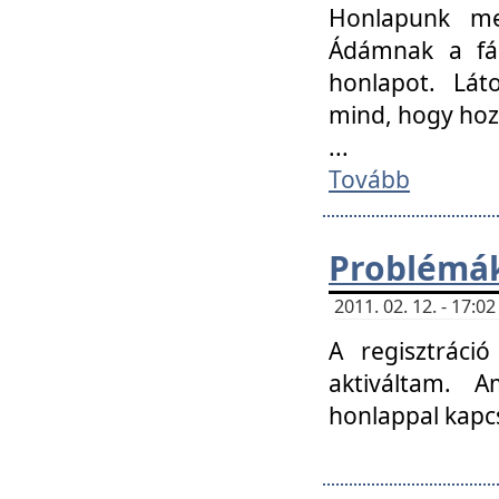
Honlapunk me
Ádámnak a fár
honlapot. Lát
mind, hogy hoz
...
Tovább
Problémák
2011. 02. 12. - 17:
A regisztráci
aktiváltam. 
honlappal kapcs