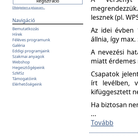
megrendezzük.
Elfelejtettem a jelszavam...
lesznek (pl. WPS
Navigáció
Az idei évben 
Bemutatkozás
Hírek
állnia, így max
Féléves programunk
Galéria
A nevezési hat
Eddigi programjaink
Szakmai anyagok
miatt érdemes 
Webshop
Hegesztőgépeink
Csapatok jele
SzMSz
Támogatóink
írt levélben,
Elérhetőségeink
kifüggesztett n
Ha biztosan ne
...
Tovább