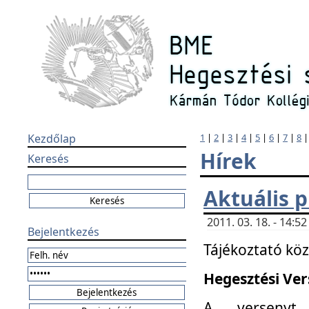
Kezdőlap
1
|
2
|
3
|
4
|
5
|
6
|
7
|
8
Hírek
Keresés
Aktuális 
2011. 03. 18. - 14:
Bejelentkezés
Tájékoztató kö
Hegesztési Vers
A versenyt 