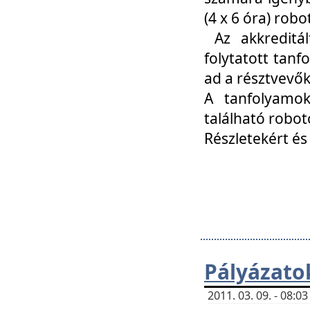
(4 x 6 óra) ro
Az akkreditál
folytatott tan
ad a résztvevő
A tanfolyamok
található robot
Részletekért és
Pályázato
2011. 03. 09. - 08: