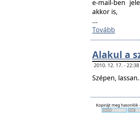
e-mail-ben jel
akkor is,
...
Tovább
Alakul a s
2010. 12. 17. - 22:
Szépen, lassan..
Kopirájt meg hasonlók -