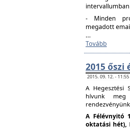
intervallumban
- Minden pro
megadott email 
...
Tovább
2015 őszi 
2015. 09. 12. - 11:
A Hegesztési S
hívunk meg 
rendezvényünk
A Félévnyitó 
oktatási hét)