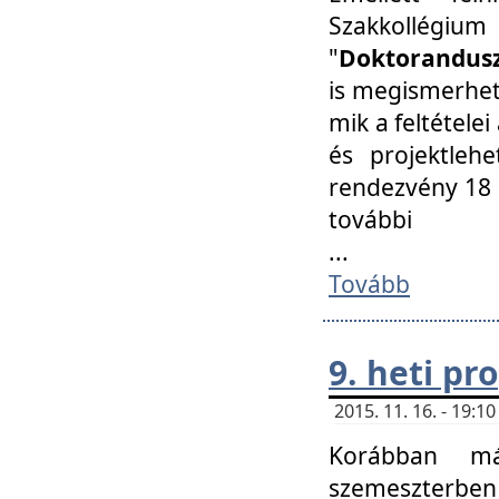
Szakkollégi
"
Doktorandusz
is megismerhet
mik a feltétele
és projektleh
rendezvény 18 
további
...
Tovább
9. heti p
2015. 11. 16. - 19:
Korábban má
szemeszterben