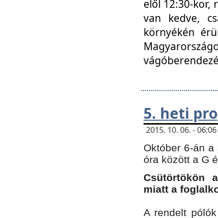
elől 12:30-kor,
van kedve, cs
környékén érün
Magyarországo
vágóberendezé
5. heti p
2015. 10. 06. - 06:
Október 6-án a 
óra között a G 
Csütörtökön a
miatt a foglal
A rendelt póló