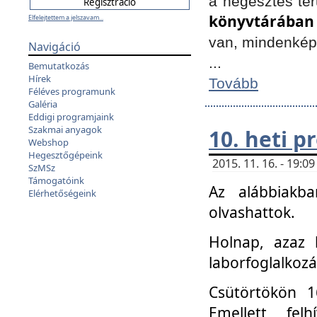
a hegesztés ter
könyvtárában
Elfelejtettem a jelszavam...
van, mindenké
Navigáció
...
Bemutatkozás
Hírek
Tovább
Féléves programunk
Galéria
Eddigi programjaink
Szakmai anyagok
10. heti 
Webshop
Hegesztőgépeink
2015. 11. 16. - 19:
SzMSz
Támogatóink
Az alábbiakb
Elérhetőségeink
olvashattok.
Holnap, azaz 
laborfoglalkozá
Csütörtökön 16
Emellett fe