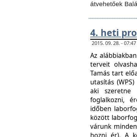
átvehetőek Balá
4. heti p
2015. 09. 28. - 07:
Az alábbiakban 
terveit olvash
Tamás tart elő
utasítás (WPS)
aki szeretne k
foglalkozni, 
időben laborfo
között laborfog
várunk mindenk
hozni ér). A 