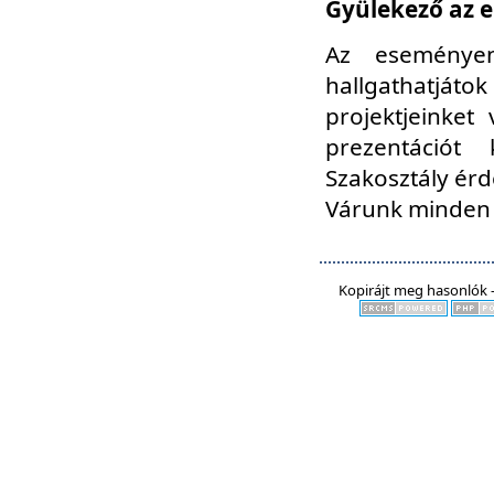
Gyülekező az e
Az eseményen
hallgathatjáto
projektjeinket
prezentációt
Szakosztály ér
Várunk minden 
Kopirájt meg hasonlók -