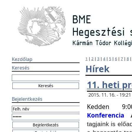
Kezdőlap
1
|
2
|
3
|
4
|
5
|
6
|
7
|
8
Hírek
Keresés
11. heti 
2015. 11. 16. - 19:
Bejelentkezés
Kedden 9:
Konferencia
tagjaink is elő