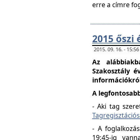
erre a címre fo
2015 őszi 
2015. 09. 16. - 15:
Az alábbiakb
Szakosztály é
információkról
A legfontosabb
- Aki tag szere
Tagregisztációs
- A foglalkozá
19:45-ig vann