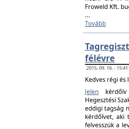
Froweld Kft. bu
...
Tovább
Tagregis
félévre
2015. 09. 16. - 15:
Kedves régi és 
Jelen
kérdőív 
Hegesztési Szak
eddigi tagság n
kérdőívet, aki
felvesszük a le