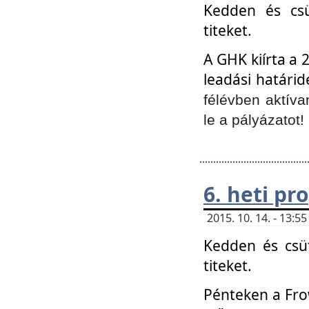
Kedden és csü
titeket.
A GHK kiírta a 
leadási határid
félévben aktíva
le a pályázatot!
6. heti p
2015. 10. 14. - 13:
Kedden és csüt
titeket.
Pénteken a Frow