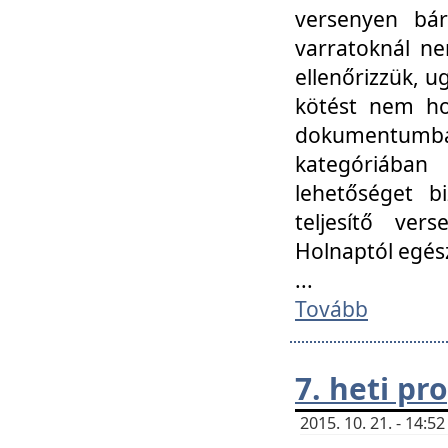
versenyen bár
varratoknál ne
ellenőrizzük, u
kötést nem hoz
dokumentumban 
kategóriába
lehetőséget bi
teljesítő ver
Holnaptól egés
...
Tovább
7. heti p
2015. 10. 21. - 14: