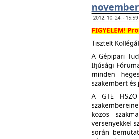
november 
2012. 10. 24. - 15:
FIGYELEM! Pro
Tisztelt Kollégá
A Gépipari Tu
Ifjúsági Fóru
minden heges
szakembert és 
A GTE HSZO I
szakembereinek
közös szakmai
versenyekkel sz
során bemutatk