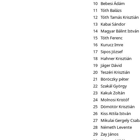
10
Bebesi Ádám
11
Tóth Balázs
12
Tóth Tamás Krisztián
13
Kabai Sándor
14
Magyar Bálint István
15
Tóth Ferenc
16
Kurucz Imre
17
Sipos József
18
Hahner Krisztián
19
Jáger Dávid
20
Teszéri Krisztián
21
Böröczky péter
22
Szakál György
23
Kakuk Zoltán
24
Molnosi Kristóf
25
Dömötör Krisztián
26
Kiss Attila István
27
Mikulai Gergely Csab
28
Németh Levente
29
Zay János