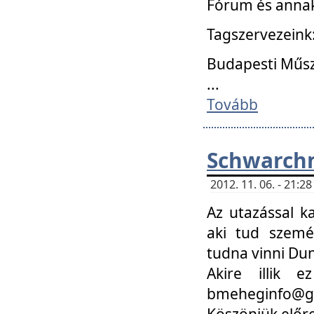
Fórum és annak
Tagszervezeink
Budapesti Műs
...
Tovább
Schwarchm
2012. 11. 06. - 21:
Az utazással k
aki tud szemé
tudna vinni Du
Akire illik 
bmeheginfo@gma
Köszönjük előre