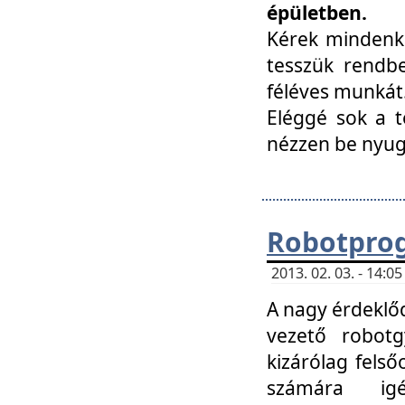
épületben.
Kérek mindenki
tesszük rendbe
féléves munkát
Eléggé sok a te
nézzen be nyu
Robotprog
2013. 02. 03. - 14:
A nagy érdeklőd
vezető robotg
kizárólag felső
számára ig