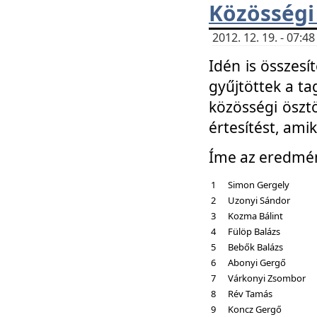
Közösségi
2012. 12. 19. - 07:
Idén is összesí
gyűjtöttek a ta
közösségi ösztö
értesítést, amik
Íme az eredmé
1
Simon Gergely
2
Uzonyi Sándor
3
Kozma Bálint
4
Fülöp Balázs
5
Bebők Balázs
6
Abonyi Gergő
7
Várkonyi Zsombor
8
Rév Tamás
9
Koncz Gergő