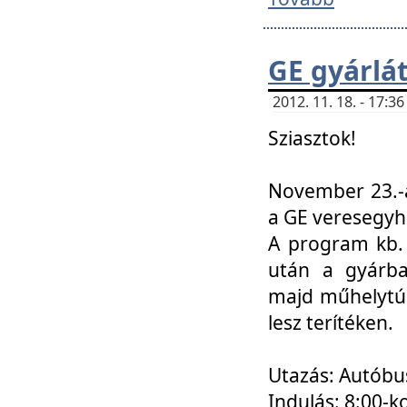
GE gyárlá
2012. 11. 18. - 17:
Sziasztok!
November 23.-á
a GE veresegyh
A program kb. 
után a gyárba
majd műhelytúr
lesz terítéken.
Utazás: Autóbu
Indulás: 8:00-k