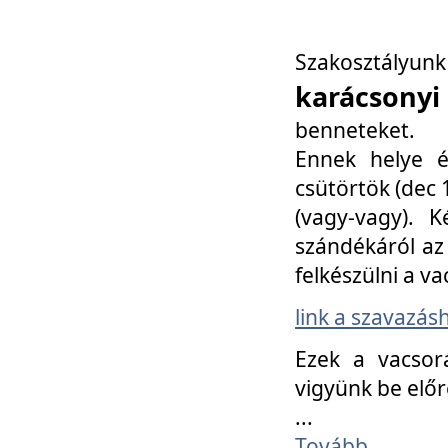
Szakosztály
karácsonyi
benneteket.
Ennek helye é
csütörtök (dec 1
(vagy-vagy). K
szándékáról az 
felkészülni a va
link a szavazás
Ezek a vacsor
vigyünk be előr
...
Tovább