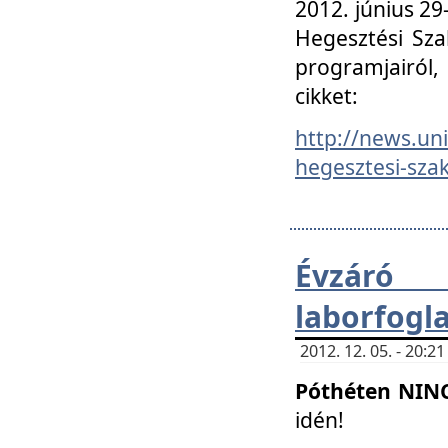
2012. június 2
Hegesztési Sza
programjairól,
cikket:
http://news.un
hegesztesi-szak
Évzáró 
laborfogl
2012. 12. 05. - 20:
Póthéten NIN
idén!