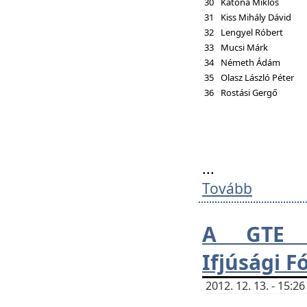
30
Katona Miklós
31
Kiss Mihály Dávid
32
Lengyel Róbert
33
Mucsi Márk
34
Németh Ádám
35
Olasz László Péter
36
Rostási Gergő
...
Tovább
A GTE H
Ifjúsági 
2012. 12. 13. - 15: