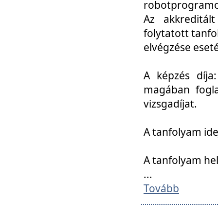
robotprogramoz
Az akkreditál
folytatott tan
elvégzése eset
A képzés díja
magában foglal
vizsgadíjat.
A tanfolyam ide
A tanfolyam he
...
Tovább