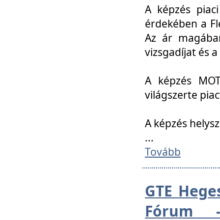
A képzés piac
érdekében a Fl
Az ár magában 
vizsgadíjat és a
A képzés MOT
világszerte pia
A képzés helys
...
Tovább
GTE Heges
Fórum -