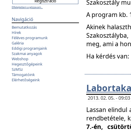
Szakosztály mu
Elfelejtettem a jelszavam...
A program kb. 1 
Navigáció
Akinek halaszth
Bemutatkozás
Hírek
Szakosztályba,
Féléves programunk
meg, ami a hon
Galéria
Eddigi programjaink
Szakmai anyagok
Ha kérdés van:
Webshop
Hegesztőgépeink
SzMSz
Támogatóink
Elérhetőségeink
Labortaka
2013. 02. 05. - 09:
Lassan elindul a
rendbetétele, k
7.-én, csütör