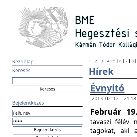
Kezdőlap
1
|
2
|
3
|
4
|
5
|
6
|
7
|
8
Hírek
Keresés
Évnyitó
2013. 02. 12. - 21:
Bejelentkezés
Február 19
tavaszi félév
tagokat, aki 