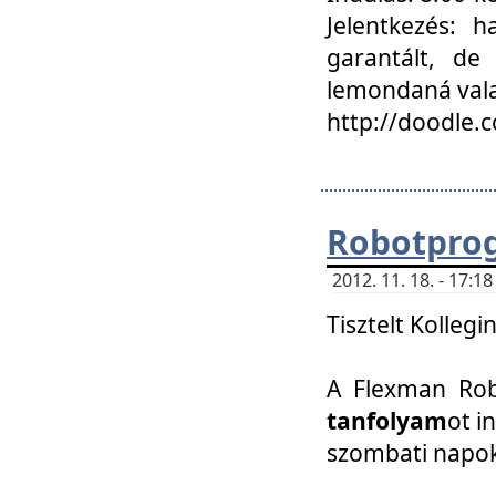
Jelentkezés: h
garantált, de
lemondaná vala
http://doodle.
Robotpro
2012. 11. 18. - 17:
Tisztelt Kollegi
A Flexman Robo
tanfolyam
ot i
szombati napo