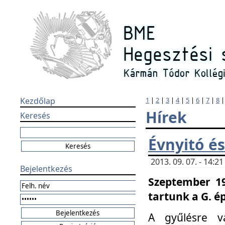
Kezdőlap
1
|
2
|
3
|
4
|
5
|
6
|
7
|
8
Hírek
Keresés
Évnyitó és
2013. 09. 07. - 14:
Bejelentkezés
Szeptember 19
tartunk a G. é
A gyűlésre v