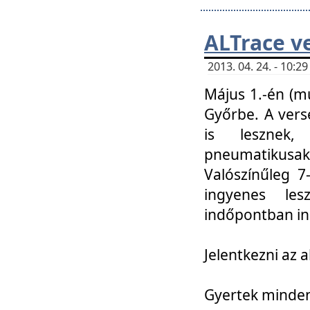
ALTrace v
2013. 04. 24. - 10:
Május 1.-én (m
Győrbe. A vers
is lesznek
pneumatikusak
Valószínűleg 7
ingyenes lesz
indőpontban in
Jelentkezni az a
Gyertek mindenk