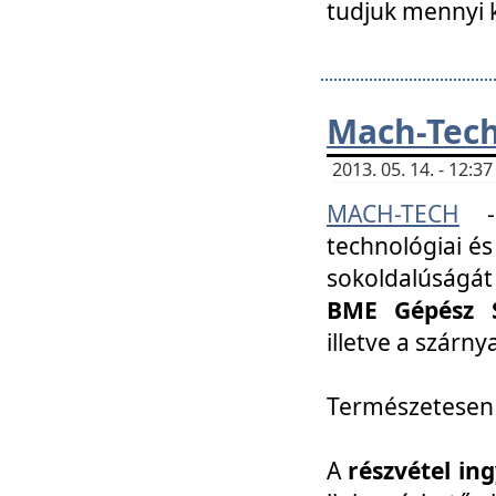
tudjuk mennyi k
Mach-Tech 
2013. 05. 14. - 12:
MACH-TECH
technológiai és
sokoldalúságát
BME Gépész S
illetve a szárn
Természetesen
A
részvétel in