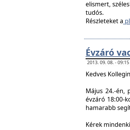
elismert, széle
tudós.
Részleteket a
pl
Évzáró va
2013. 09. 08. - 09:
Kedves Kollegin
Május 24.-én, 
évzáró 18:00-ko
hamarabb segít
Kérek mindenkit