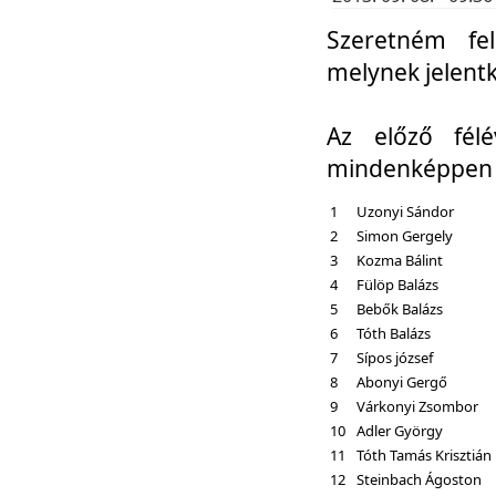
Szeretném fel
melynek jelent
Az előző fél
mindenképpen a
1
Uzonyi Sándor
2
Simon Gergely
3
Kozma Bálint
4
Fülöp Balázs
5
Bebők Balázs
6
Tóth Balázs
7
Sípos józsef
8
Abonyi Gergő
9
Várkonyi Zsombor
10
Adler György
11
Tóth Tamás Krisztián
12
Steinbach Ágoston