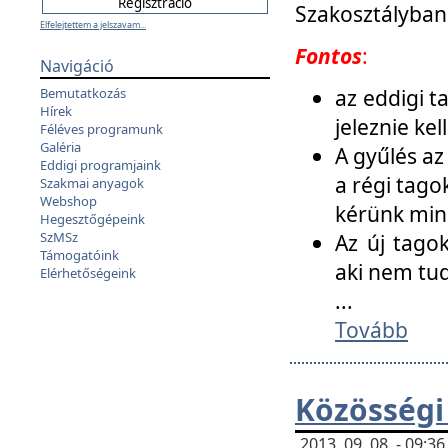
Szakosztályban
Elfelejtettem a jelszavam...
Fontos
:
Navigáció
az eddigi 
Bemutatkozás
Hírek
jeleznie ke
Féléves programunk
Galéria
A gyűlés az
Eddigi programjaink
a régi tago
Szakmai anyagok
Webshop
kérünk min
Hegesztőgépeink
SzMSz
Az új tago
Támogatóink
aki nem tud
Elérhetőségeink
...
Tovább
Közösségi
2013. 09. 08. - 09: