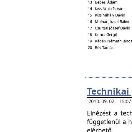
13
Bebesi Ádám
14
Kiss Attila István
15
Kiss Mihály Dávid
16
Molnár József Bálint
17
Csurgai József Dávid
18
Koncz Gergő
19
Kádár- Németh Jáno
20
Rév Tamás
Technikai
2013. 09. 02. - 15:
Elnézést a tec
függetlenül a 
elérhető.