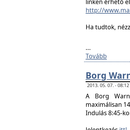
linken érhető el
http://www.mac
Ha tudtok, nézz
...
Tovább
Borg Warn
2013. 05. 07. - 08:
A Borg Warne
maximálisan 14 
Indulás 8:45-ko
Jelentkezés
itt!