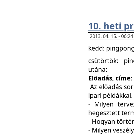
10. heti 
2013. 04. 15. - 06:
kedd: pingpong 
csütörtök: pi
utána:
Előadás, címe:
Az előadás sor
ipari példákkal
- Milyen terve
hegesztett ter
- Hogyan törté
- Milyen veszély