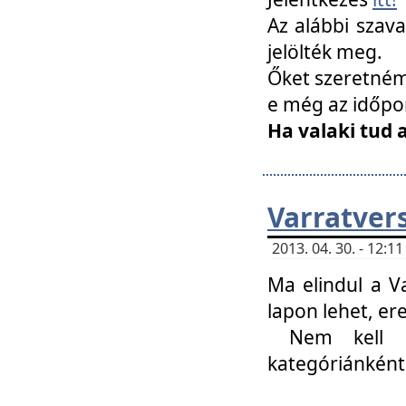
Az alábbi szav
jelölték meg.
Őket szeretném 
e még az időpo
Ha valaki tud 
Varratver
2013. 04. 30. - 12:
Ma elindul a V
lapon lehet, er
Nem kell mi
kategóriánként 