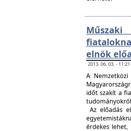
Műsza
fiatalokn
elnök elő
2013. 06. 03. - 11:
A Nemzetközi 
Magyarországr
időt szakít a f
tudományokról 
Az előadás el
egyetemisták
érdekes lehet,