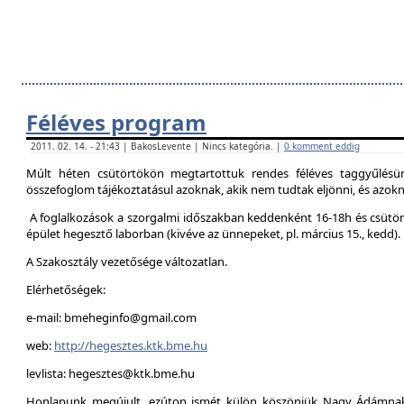
Féléves program
2011. 02. 14. - 21:43 | BakosLevente | Nincs kategória. |
0 komment eddig
Múlt héten csütörtökön megtartottuk rendes féléves taggyűlésün
összefoglom tájékoztatásul azoknak, akik nem tudtak eljönni, és azokna
A foglalkozások a szorgalmi időszakban keddenként 16-18h és csütör
épület hegesztő laborban (kivéve az ünnepeket, pl. március 15., kedd).
A Szakosztály vezetősége változatlan.
Elérhetőségek:
e-mail: bmeheginfo@gmail.com
web:
http://hegesztes.ktk.bme.hu
levlista: hegesztes@ktk.bme.hu
Honlapunk megújult, ezúton ismét külön köszönjük Nagy Ádámnak 