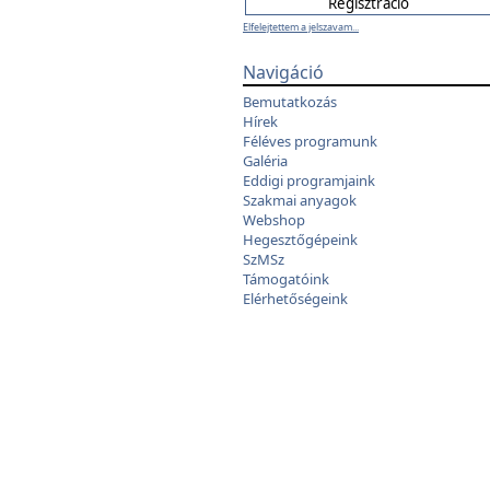
Elfelejtettem a jelszavam...
Navigáció
Bemutatkozás
Hírek
Féléves programunk
Galéria
Eddigi programjaink
Szakmai anyagok
Webshop
Hegesztőgépeink
SzMSz
Támogatóink
Elérhetőségeink