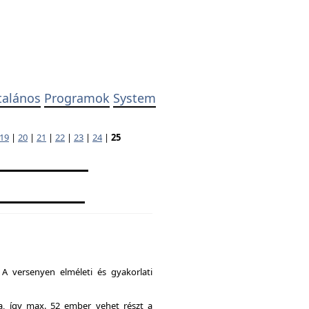
talános
Programok
System
19
|
20
|
21
|
22
|
23
|
24
|
25
A versenyen elméleti és gyakorlati
ia, így max. 52 ember vehet részt a