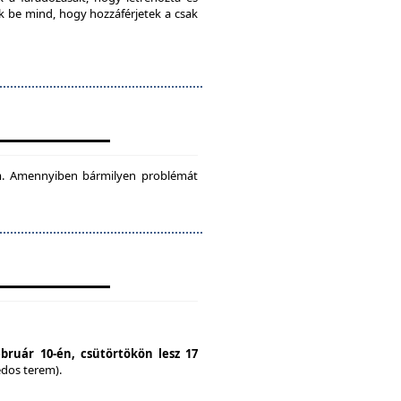
ok be mind, hogy hozzáférjetek a csak
tam. Amennyiben bármilyen problémát
ebruár 10-én, csütörtökön lesz 17
édos terem).