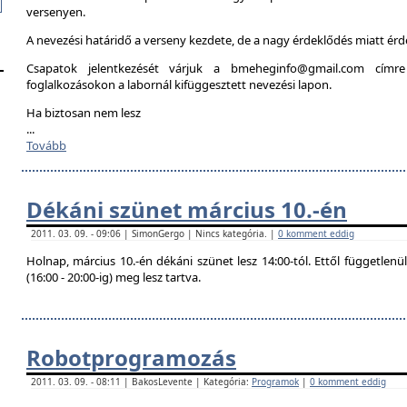
versenyen.
A nevezési határidő a verseny kezdete, de a nagy érdeklődés miatt é
Csapatok jelentkezését várjuk a bmeheginfo@gmail.com címre
foglalkozásokon a labornál kifüggesztett nevezési lapon.
Ha biztosan nem lesz
...
Tovább
Dékáni szünet március 10.-én
2011. 03. 09. - 09:06 | SimonGergo | Nincs kategória. |
0 komment eddig
Holnap, március 10.-én dékáni szünet lesz 14:00-tól. Ettől független
(16:00 - 20:00-ig) meg lesz tartva.
Robotprogramozás
2011. 03. 09. - 08:11 | BakosLevente | Kategória:
Programok
|
0 komment eddig