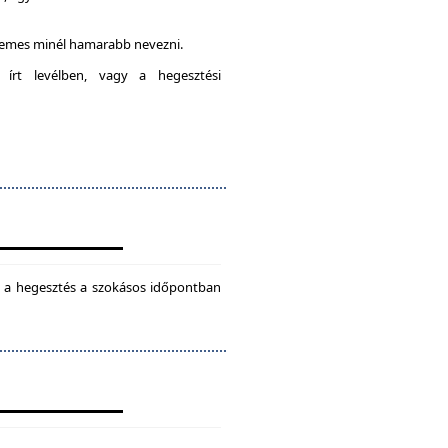
rdemes minél hamarabb nevezni.
 írt levélben, vagy a hegesztési
ül a hegesztés a szokásos időpontban