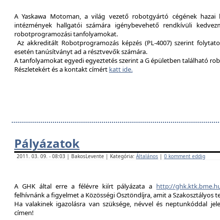
A Yaskawa Motoman, a világ vezető robotgyártó cégének hazai kép
intézmények hallgatói számára igénybevehető rendkívüli kedvez
robotprogramozási tanfolyamokat.
Az akkreditált Robotprogramozás képzés (PL-4007) szerint folytat
esetén tanúsítványt ad a résztvevők számára.
A tanfolyamokat egyedi egyeztetés szerint a G épületben található rob
Részletekért és a kontakt címért
katt ide.
Pályázatok
2011. 03. 09. - 08:03 | BakosLevente | Kategória:
Általános
|
0 komment eddig
A GHK által erre a félévre kiírt pályázata a
http://ghk.ktk.bme.h
felhívnánk a figyelmet a Közösségi Ösztöndíjra, amit a Szakosztályos t
Ha valakinek igazolásra van szüksége, névvel és neptunkóddal je
címen!