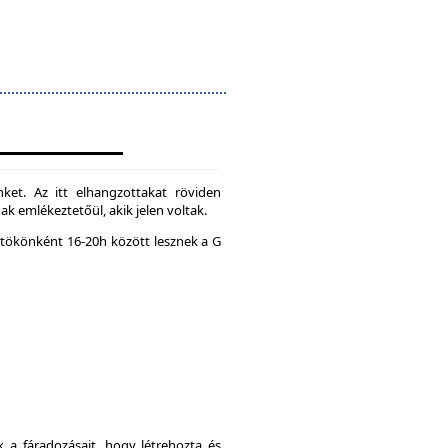
ket. Az itt elhangzottakat röviden
k emlékeztetőül, akik jelen voltak.
tökönként 16-20h között lesznek a G
a fáradozásait, hogy létrehozta és