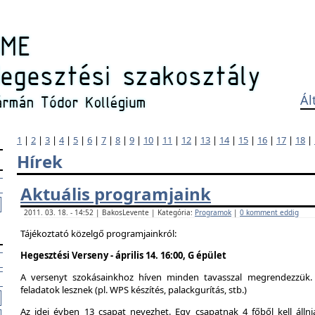
Ál
1
|
2
|
3
|
4
|
5
|
6
|
7
|
8
|
9
|
10
|
11
|
12
|
13
|
14
|
15
|
16
|
17
|
18
|
Hírek
Aktuális programjaink
2011. 03. 18. - 14:52 | BakosLevente | Kategória:
Programok
|
0 komment eddig
Tájékoztató közelgő programjainkról:
Hegesztési Verseny - április 14. 16:00, G épület
A versenyt szokásainkhoz híven minden tavasszal megrendezzük. 
feladatok lesznek (pl. WPS készítés, palackgurítás, stb.)
Az idei évben 13 csapat nevezhet. Egy csapatnak 4 főből kell álln