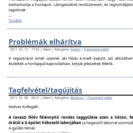
karbantartja a honlapot. Látogassátok rendszeresen, és regisztráljat
tagoknak
...
Tovább
Problémák elhárítva
2011. 02. 12. - 17:02 | Adam | Kategória:
System
|
0 komment eddig
A regisztráció ismét üzemel, aki hibás e-mailt kapott, azt aktivál
észleltek a honlappal kapcsolatban, kérjük jelezzétek felénk.
Tagfelvétel/tagújítás
2011. 02. 08. - 06:21 | Adam | Kategória:
Általános
|
0 komment eddig
Kedves Kollegák!
A tavaszi félév félévnyitó rendes taggyűlése ezen a héten, f
órától a G épület hőkezelő laborjában
(a hegesztő laborral szomsz
A gyűlés témái: