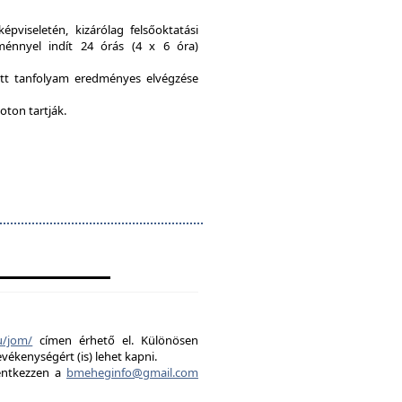
viseletén, kizárólag felsőoktatási
ménnyel indít 24 órás (4 x 6 óra)
ott tanfolyam eredményes elvégzése
oton tartják.
u/jom/
címen érhető el. Különösen
evékenységért (is) lehet kapni.
lentkezzen a
bmeheginfo@gmail.com