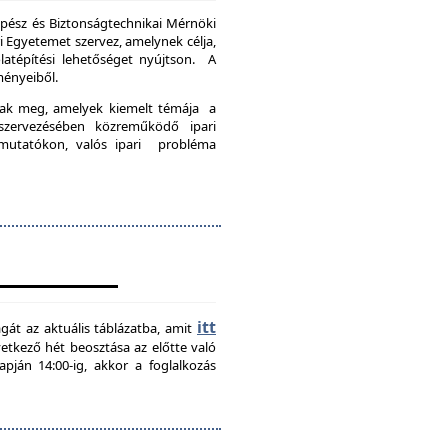
pész és Biztonságtechnikai Mérnöki
Egyetemet szervez, amelynek célja,
latépítési lehetőséget nyújtson. A
ményeiből.
nak meg, amelyek kiemelt témája a
szervezésében közreműködő ipari
emutatókon, valós ipari probléma
itt
agát az aktuális táblázatba, amit
övetkező hét beosztása az előtte való
pján 14:00-ig, akkor a foglalkozás