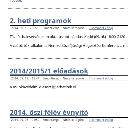
Tovább
2. heti programok
2014. 09. 15. - 05:29 | SimonGergo | Nincs kategória. |
0 komment eddig
Tűz- és balesetvédelem oktatás pótelőadás: Kedd (09.16.) 18:00 G120
A csütörtöki alkalom a Nemzetközi Ifjúsági Hegesztési Konferencia mi
2014/2015/1 előadások
2014. 09. 12. - 13:44 | SimonGergo | Nincs kategória. |
0 komment eddig
A munkavédelmi diasort
itt
érhetitek el.
2014. őszi félév évnyitó
2014. 09. 06. - 04:59 | SimonGergo | Nincs kategória. |
0 komment eddig