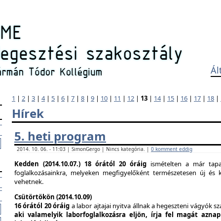
Ál
1
|
2
|
3
|
4
|
5
|
6
|
7
|
8
|
9
|
10
|
11
|
12
|
13
|
14
|
15
|
16
|
17
|
18
|
Hírek
5. heti program
2014. 10. 06. - 11:03 | SimonGergo | Nincs kategória. |
0 komment eddig
Kedden (2014.10.07.)
18 órától 20 óráig
ismételten a már tapas
foglalkozásainkra, melyeken megfigyelőként természetesen új és k
vehetnek.
Csütörtökön (2014.10.09)
16 órától 20 óráig
a labor ajtajai nyitva állnak a hegeszteni vágyók s
aki valamelyik laborfoglalkozásra eljön, írja fel magát azna