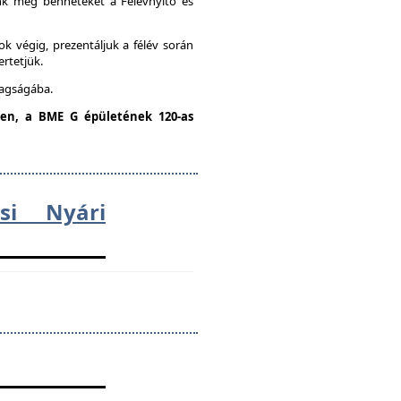
unk meg benneteket a Félévnyitó és
k végig, prezentáljuk a félév során
ertetjük.
tagságába.
dden, a BME G épületének 120-as
ési Nyári