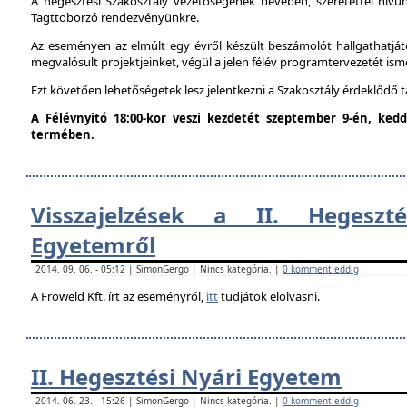
A hegesztési Szakosztály vezetőségének nevében, szeretettel hív
Tagttoborzó rendezvényünkre.
Az eseményen az elmúlt egy évről készült beszámolót hallgathatjáto
megvalósult projektjeinket, végül a jelen félév programtervezetét ism
Ezt követően lehetőségetek lesz jelentkezni a Szakosztály érdeklődő 
A Félévnyitó 18:00-kor veszi kezdetét szeptember 9-én, ke
termében.
Visszajelzések a II. Hegeszt
Egyetemről
2014. 09. 06. - 05:12 | SimonGergo | Nincs kategória. |
0 komment eddig
A Froweld Kft. írt az eseményről,
itt
tudjátok elolvasni.
II. Hegesztési Nyári Egyetem
2014. 06. 23. - 15:26 | SimonGergo | Nincs kategória. |
0 komment eddig