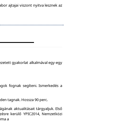
abor ajtajai viszont nyitva lesznek az
zetett gyakorlat alkalmával egy-egy
agok fognak segíteni. Ismerkedés a
den tagnak. Hossza 90 perc.
gának aktualitásait tárgyaljuk. Első
ésre kerülő YPIC2014, Nemzetközi
Téma a