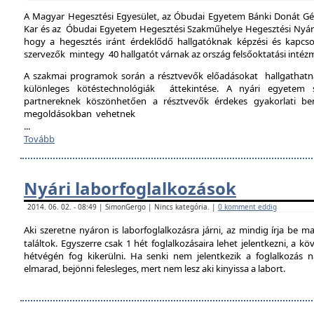
A Magyar Hegesztési Egyesület, az Óbudai Egyetem Bánki Donát Gé
Kar és az Óbudai Egyetem Hegesztési Szakműhelye Hegesztési Nyári 
hogy a hegesztés iránt érdeklődő hallgatóknak képzési és kapcso
szervezők mintegy 40 hallgatót várnak az ország felsőoktatási intéz
A szakmai programok során a résztvevők előadásokat hallgathat
különleges kötéstechnológiák áttekintése. A nyári egyetem 
partnereknek köszönhetően a résztvevők érdekes gyakorlati b
megoldásokban vehetnek
...
Tovább
Nyári laborfoglalkozások
2014. 06. 02. - 08:49 | SimonGergo | Nincs kategória. |
0 komment eddig
Aki szeretne nyáron is laborfoglalkozásra járni, az mindig írja be m
találtok. Egyszerre csak 1 hét foglalkozásaira lehet jelentkezni, a k
hétvégén fog kikerülni. Ha senki nem jelentkezik a foglalkozás na
elmarad, bejönni felesleges, mert nem lesz aki kinyissa a labort.