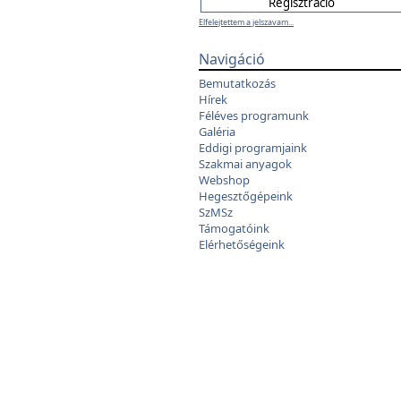
Elfelejtettem a jelszavam...
Navigáció
Bemutatkozás
Hírek
Féléves programunk
Galéria
Eddigi programjaink
Szakmai anyagok
Webshop
Hegesztőgépeink
SzMSz
Támogatóink
Elérhetőségeink