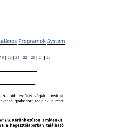
talános
Programok
System
19
|
20
|
21
|
22
|
23
|
24
|
25
ztaltabb érdőket várjuk irányított
evésbé gyakorlott tagjaink is részt
zámára.
Kérünk ezúton is midenkit,
pra a hegesztőlaborban található