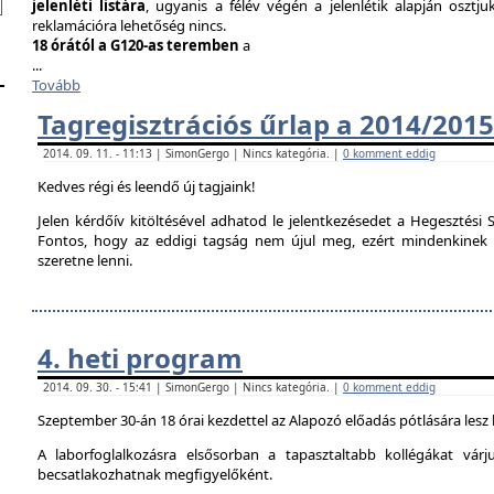
jelenléti listára
, ugyanis a félév végén a jelenlétik alapján osztju
reklamációra lehetőség nincs.
18 órától a G120-as teremben
a
...
Tovább
Tagregisztrációs űrlap a 2014/2015
2014. 09. 11. - 11:13 | SimonGergo | Nincs kategória. |
0 komment eddig
Kedves régi és leendő új tagjaink!
Jelen kérdőív kitöltésével adhatod le jelentkezésedet a Hegesztési S
Fontos, hogy az eddigi tagság nem újul meg, ezért mindenkinek ki 
szeretne lenni.
4. heti program
2014. 09. 30. - 15:41 | SimonGergo | Nincs kategória. |
0 komment eddig
Szeptember 30-án 18 órai kezdettel az Alapozó előadás pótlására lesz
A laborfoglalkozásra elsősorban a tapasztaltabb kollégákat vár
becsatlakozhatnak megfigyelőként.