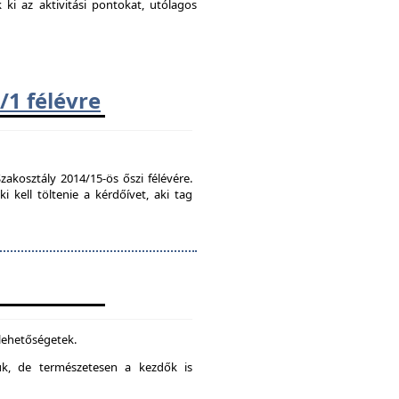
k ki az aktivitási pontokat, utólagos
/1 félévre
zakosztály 2014/15-ös őszi félévére.
kell töltenie a kérdőívet, aki tag
 lehetőségetek.
juk, de természetesen a kezdők is