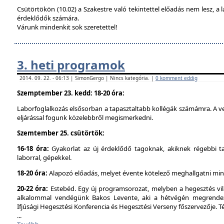
Csütörtökön (10.02) a Szakestre való tekintettel előadás nem lesz, a l
érdeklődők számára.
Várunk mindenkit sok szeretettel!
3. heti programok
2014. 09. 22. - 06:13 | SimonGergo | Nincs kategória. |
0 komment eddig
Szemptember 23. kedd: 18-20 óra:
Laborfoglalkozás elsősorban a tapasztaltabb kollégák számámra. A ve
eljárással fogunk közelebbről megismerkedni.
Szemtember 25. csütörtök:
16-18 óra:
Gyakorlat az új érdeklődő tagoknak, akiknek régebbi t
laborral, gépekkel.
18-20 óra:
Alapozó előadás, melyet évente kötelező meghallgatni min
20-22 óra:
Estebéd. Egy új programsorozat, melyben a hegesztés vilá
alkalommal vendégünk Bakos Levente, aki a hétvégén megrendez
Ifjúsági Hegesztési Konferencia és Hegesztési Verseny főszervezője. 
...