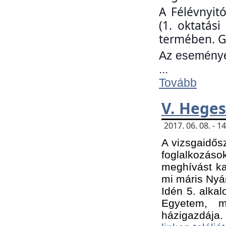
A Félévnyit
(1. oktatás
termében. G
Az eseményen
...
Tovább
V. Heges
2017. 06. 08. - 
A vizsgaidős
foglalkozás
meghívást ka
mi máris Nyár
Idén 5. alka
Egyetem, m
házigazdája.