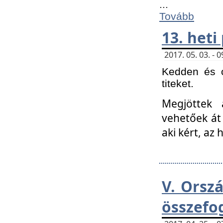
...
Tovább
13. heti
2017. 05. 03. -
Kedden és c
titeket.
Megjöttek 
vehetőek át
aki kért, az
V. Orsz
összefo