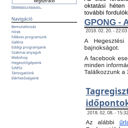
oktatási héten
Elfelejtettem a jelszavam...
további fordulók
Navigáció
GPONG - A
Bemutatkozás
2018. 02. 20. - 22:03
Hírek
Féléves programunk
A Hegesztési
Galéria
bajnokságot.
Eddigi programjaink
Szakmai anyagok
A facebook es
Webshop
Hegesztőgépeink
minden informáci
SzMSz
Találkozzunk a 3
Támogatóink
Elérhetőségeink
Tagregi
időpontok
2018. 02. 08. - 15
Az alábbi
űrl