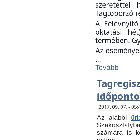
szeretettel
Tagtoborzó r
A Félévnyitó
oktatási hé
termében. Gy
Az eseményen 
...
Tovább
Tagregi
időponto
2017. 09. 07. - 0
Az alábbi
űr
Szakosztályba.
számára is k
újítani.