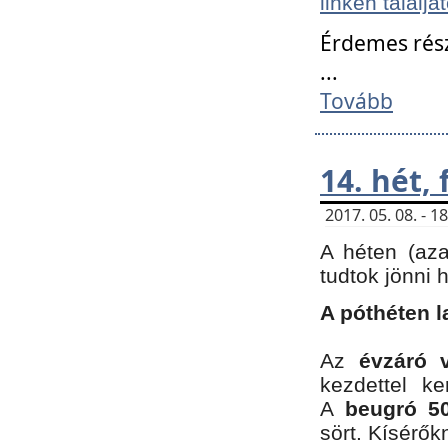
linken találjá
Érdemes rés
...
Tovább
14. hét,
2017. 05. 08. - 
A héten (az
tudtok jönni 
A póthéten l
Az
évzáró 
kezdettel k
A
beugró 50
sört. Kísérő