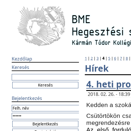
Kezdőlap
1
|
2
|
3
|
4
|
5
|
6
|
7
|
8
Hírek
Keresés
4. heti p
2018. 02. 26. - 18:
Bejelentkezés
Kedden a szokás
Csütörtökön csa
megrendezésre 
Az első forduló