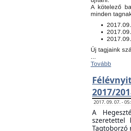
​A kötelező b
minden tagnak 
​2017.09
2017.09
2017.09.
Új tagjaink sz
...
Tovább
Félévn
2017/201
2017. 09. 07. - 
A Hegeszté
szeretette
Tagtoborzó 