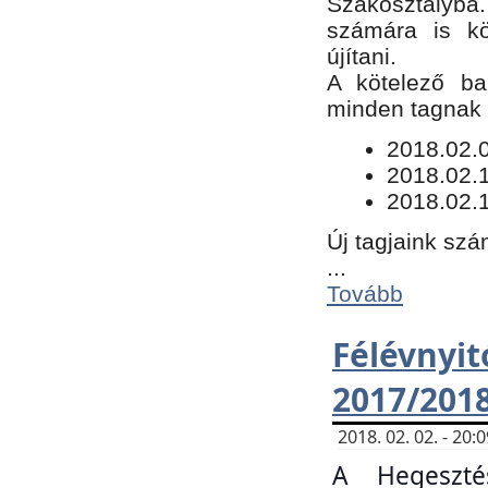
Szakosztályba.
számára is kö
újítani.
​A kötelező ba
minden tagnak m
​2018.02.
2018.02.
2018.02.1
Új tagjaink szá
...
Tovább
Félévn
2017/201
2018. 02. 02. - 20
A Hegeszté