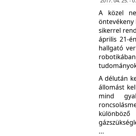
2017. 04. 25. -
A közel ne
öntevékeny k
sikerrel re
április 21-
hallgató ve
robotikáb
tudományok 
A délután k
állomást kel
mind gyak
roncsolás
különböző
gázszükségl
...