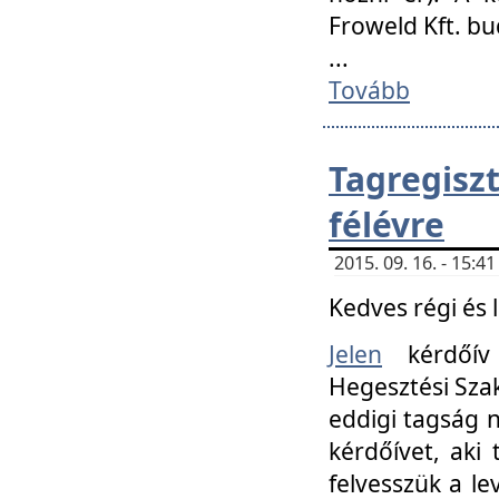
Froweld Kft. bu
...
Tovább
Tagregis
félévre
2015. 09. 16. - 15:
Kedves régi és 
Jelen
kérdőív 
Hegesztési Szak
eddigi tagság n
kérdőívet, aki
felvesszük a le