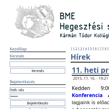
Kezdőlap
1
|
2
|
3
|
4
|
5
|
6
|
7
|
8
Hírek
Keresés
11. heti 
2015. 11. 16. - 19:
Bejelentkezés
Kedden 9:
Konferencia
tagjaink is elő