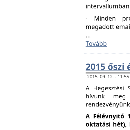
intervallumban
- Minden pro
megadott email 
...
Tovább
2015 őszi 
2015. 09. 12. - 11:
A Hegesztési S
hívunk meg 
rendezvényünk
A Félévnyitó 
oktatási hét)