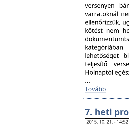
versenyen bár
varratoknál ne
ellenőrizzük, u
kötést nem hoz
dokumentumban 
kategóriába
lehetőséget bi
teljesítő ver
Holnaptól egés
...
Tovább
7. heti p
2015. 10. 21. - 14: