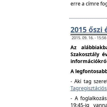
erre a címre fo
2015 őszi 
2015. 09. 16. - 15:
Az alábbiakb
Szakosztály é
információkról
A legfontosabb
- Aki tag szere
Tagregisztációs
- A foglalkozá
19:45-ig vann