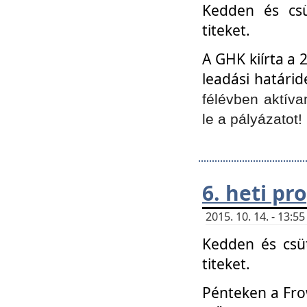
Kedden és csü
titeket.
A GHK kiírta a 
leadási határid
félévben aktíva
le a pályázatot!
6. heti p
2015. 10. 14. - 13:
Kedden és csüt
titeket.
Pénteken a Frow