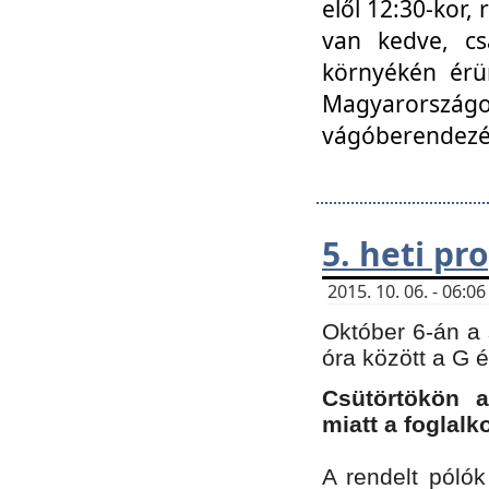
elől 12:30-kor,
van kedve, cs
környékén érün
Magyarországo
vágóberendezé
5. heti p
2015. 10. 06. - 06:
Október 6-án a 
óra között a G 
Csütörtökön a
miatt a foglal
A rendelt póló