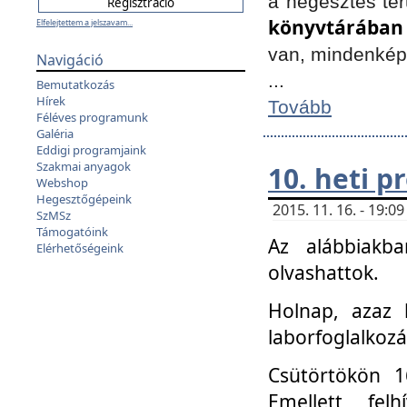
a hegesztés ter
könyvtárában
Elfelejtettem a jelszavam...
van, mindenké
Navigáció
...
Bemutatkozás
Hírek
Tovább
Féléves programunk
Galéria
Eddigi programjaink
Szakmai anyagok
10. heti 
Webshop
Hegesztőgépeink
2015. 11. 16. - 19:
SzMSz
Támogatóink
Az alábbiakb
Elérhetőségeink
olvashattok.
Holnap, azaz 
laborfoglalkozá
Csütörtökön 16
Emellett fe