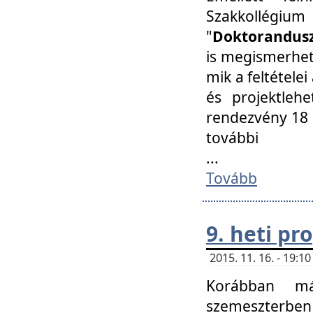
Szakkollégi
"
Doktorandusz
is megismerhet
mik a feltétele
és projektleh
rendezvény 18 
további
...
Tovább
9. heti p
2015. 11. 16. - 19:
Korábban má
szemeszterben