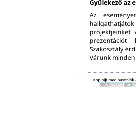
Gyülekező az e
Az eseményen
hallgathatjáto
projektjeinket
prezentációt
Szakosztály ér
Várunk minden 
Kopirájt meg hasonlók -