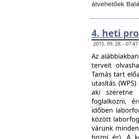
átvehetőek Balá
4. heti p
2015. 09. 28. - 07:
Az alábbiakban 
terveit olvash
Tamás tart elő
utasítás (WPS)
aki szeretne k
foglalkozni, 
időben laborfo
között laborfog
várunk mindenk
hozni ér). A 