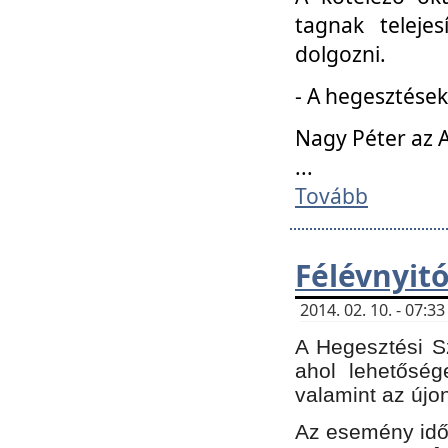
tagnak teleje
dolgozni.
- A hegesztések
Nagy Péter az A
...
Tovább
Félévnyit
2014. 02. 10. - 07:
A Hegesztési Sz
ahol lehetőség
valamint az újo
Az esemény időp