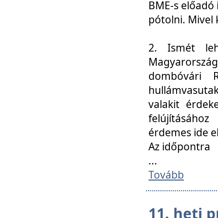
BME-s előadó i
pótolni. Mivel 
2. Ismét le
Magyarország
dombóvári R
hullámvasuta
valakit érdek
felújításáh
érdemes ide el
Az időpontra
...
Tovább
11. heti