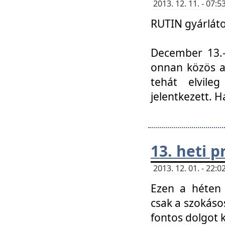
2013. 12. 11. - 07
RUTIN gyárláto
December 13.-á
onnan közös a
tehát elvile
jelentkezett. H
13. heti 
2013. 12. 01. - 22
Ezen a héten
csak a szokáso
fontos dolgot 