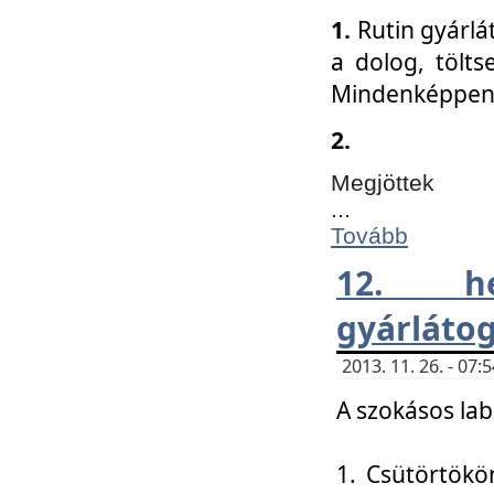
1.
Rutin gyárlá
a dolog, tölts
Mindenképpen 
2.
Megjöttek
...
Tovább
12. h
gyárlátog
2013. 11. 26. - 07
A szokásos lab
1. Csütörtökö