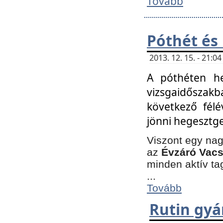
Tovább
Póthét és
2013. 12. 15. - 21:
A póthéten he
vizsgaidőszak
következő félé
jönni hegesztge
Viszont egy nag
az
Évzáró Vacs
minden aktív ta
...
Tovább
Rutin gyá