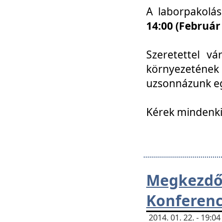
A laborpakolá
14:00 (Február
Szeretettel vá
környezetének
uzsonnázunk eg
Kérek mindenki
Megkezd
Konferenc
2014. 01. 22. - 19: