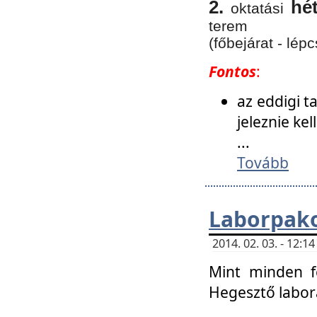
2.
hé
oktatási
terem
(főbejárat - lépc
Fontos
:
az eddigi 
jeleznie ke
...
Tovább
Laborpako
2014. 02. 03. - 12:
Mint minden f
Hegesztő labor