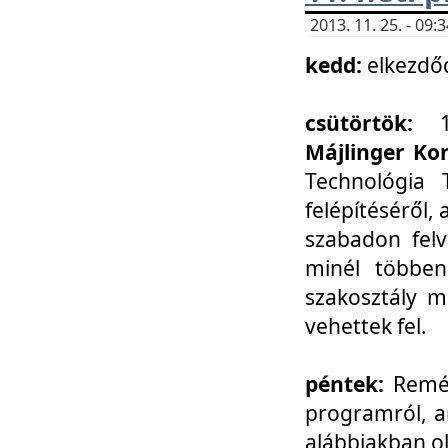
2013. 11. 25. - 09
kedd:
elkezdő
csütörtök:
Májlinger Ko
Technológia 
felépítéséről,
szabadon felv
minél többen
szakosztály m
vehettek fel.
péntek:
Remél
programról, a
alábbiakban ol