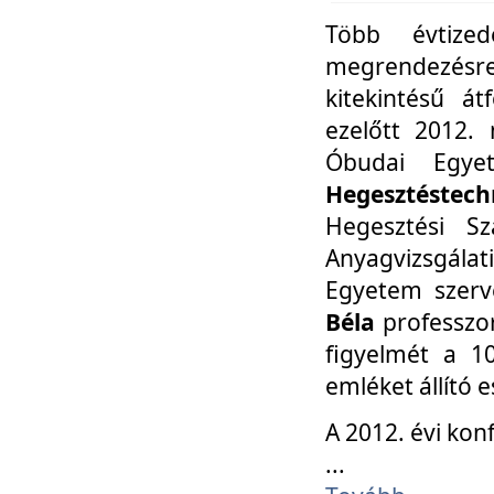
Több évtize
megrendezésr
kitekintésű á
ezelőtt 2012.
Óbudai Egy
Hegesztéstechn
Hegesztési Sz
Anyagvizsgála
Egyetem szerv
Béla
professzor
figyelmét a 10
emléket állító
A 2012. évi ko
...