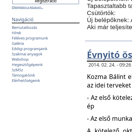
Tapasztaltabb t
Elfelejtettem a jelszavam...
Csütörtök:
Navigáció
Új belépőknek: 
Aki már teljesít
Bemutatkozás
Hírek
Féléves programunk
Galéria
Eddigi programjaink
Évnyitó ö
Szakmai anyagok
Webshop
2014. 02. 24. - 09:
Hegesztőgépeink
SzMSz
Kozma Bálint el
Támogatóink
Elérhetőségeink
az idei terveket
- Az első kötele
ép
- Az első munka
A kötelező ok