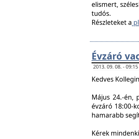
elismert, széle
tudós.
Részleteket a
pl
Évzáró va
2013. 09. 08. - 09:
Kedves Kollegin
Május 24.-én, 
évzáró 18:00-ko
hamarabb segít
Kérek mindenkit