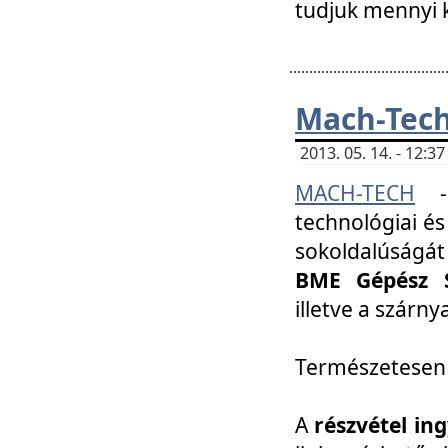
tudjuk mennyi k
Mach-Tech 
2013. 05. 14. - 12:
MACH-TECH
technológiai és
sokoldalúságát
BME Gépész S
illetve a szárn
Természetesen
A
részvétel in