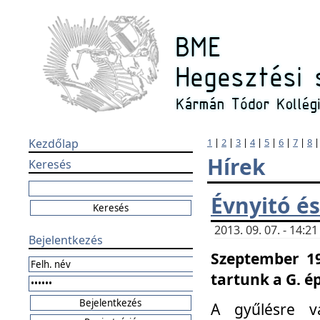
Kezdőlap
1
|
2
|
3
|
4
|
5
|
6
|
7
|
8
Hírek
Keresés
Évnyitó és
2013. 09. 07. - 14:
Bejelentkezés
Szeptember 19
tartunk a G. é
A gyűlésre v