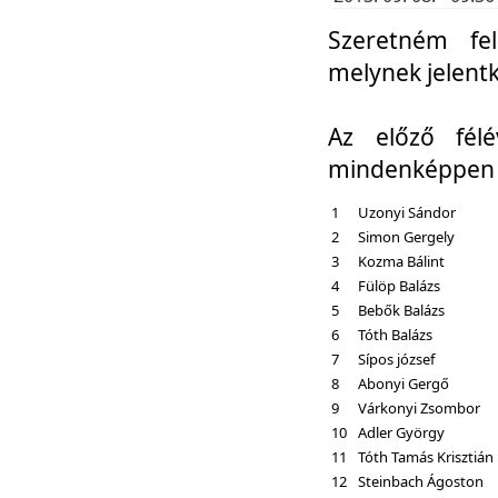
Szeretném fel
melynek jelent
Az előző fél
mindenképpen a
1
Uzonyi Sándor
2
Simon Gergely
3
Kozma Bálint
4
Fülöp Balázs
5
Bebők Balázs
6
Tóth Balázs
7
Sípos józsef
8
Abonyi Gergő
9
Várkonyi Zsombor
10
Adler György
11
Tóth Tamás Krisztián
12
Steinbach Ágoston