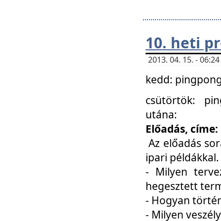
10. heti 
2013. 04. 15. - 06:
kedd: pingpong 
csütörtök: pi
utána:
Előadás, címe:
Az előadás sor
ipari példákkal
- Milyen terve
hegesztett ter
- Hogyan törté
- Milyen veszély