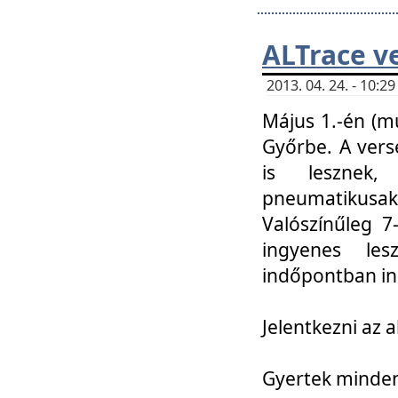
ALTrace v
2013. 04. 24. - 10:
Május 1.-én (m
Győrbe. A vers
is lesznek
pneumatikusak
Valószínűleg 7
ingyenes lesz
indőpontban in
Jelentkezni az a
Gyertek mindenk