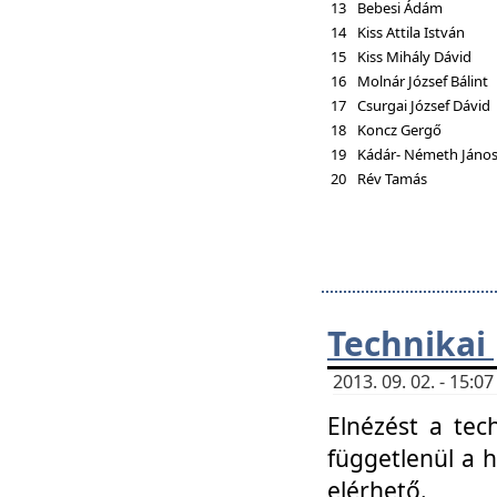
13
Bebesi Ádám
14
Kiss Attila István
15
Kiss Mihály Dávid
16
Molnár József Bálint
17
Csurgai József Dávid
18
Koncz Gergő
19
Kádár- Németh Jáno
20
Rév Tamás
Technikai
2013. 09. 02. - 15:
Elnézést a tec
függetlenül a 
elérhető.