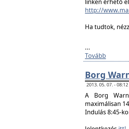
linken érhető el
http://www.mac
Ha tudtok, nézz
...
Tovább
Borg Warn
2013. 05. 07. - 08:
A Borg Warne
maximálisan 14 
Indulás 8:45-ko
Jelentkezés
itt!