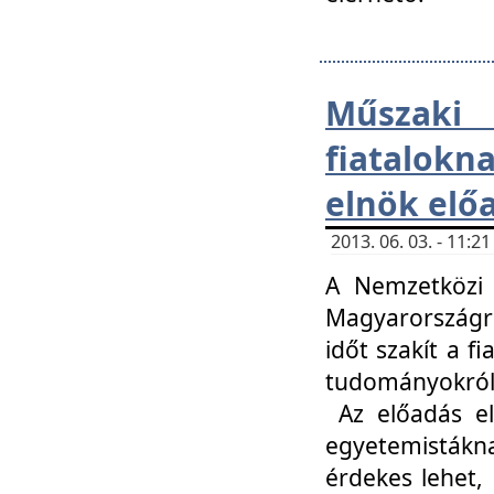
Műsza
fiatalokn
elnök elő
2013. 06. 03. - 11:
A Nemzetközi 
Magyarországr
időt szakít a f
tudományokról 
Az előadás el
egyetemisták
érdekes lehet,