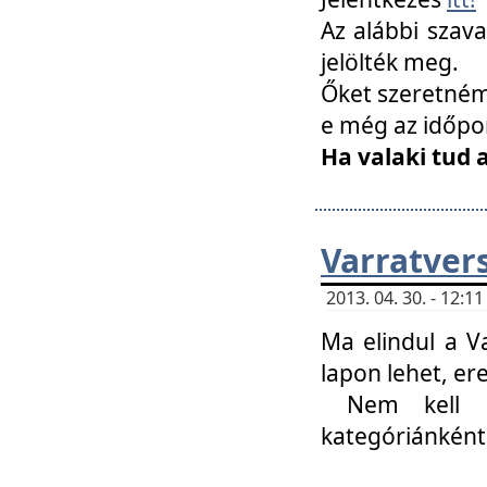
Az alábbi szav
jelölték meg.
Őket szeretném 
e még az időpo
Ha valaki tud 
Varratver
2013. 04. 30. - 12:
Ma elindul a V
lapon lehet, er
Nem kell mi
kategóriánként 