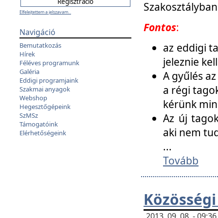
Szakosztályban
Elfelejtettem a jelszavam...
Fontos
:
Navigáció
az eddigi 
Bemutatkozás
Hírek
jeleznie ke
Féléves programunk
Galéria
A gyűlés az
Eddigi programjaink
a régi tago
Szakmai anyagok
Webshop
kérünk min
Hegesztőgépeink
SzMSz
Az új tago
Támogatóink
aki nem tud
Elérhetőségeink
...
Tovább
Közösségi
2013. 09. 08. - 09: