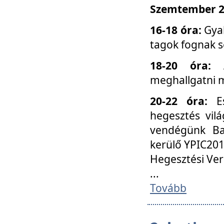
Szemtember 25
16-18 óra:
Gyak
tagok fognak s
18-20 óra:
meghallgatni m
20-22 óra:
Es
hegesztés vilá
vendégünk Ba
kerülő YPIC201
Hegesztési Ver
...
Tovább