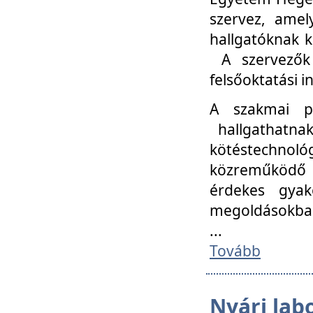
szervez, amel
hallgatóknak k
A szervezők
felsőoktatási 
A szakmai p
hallgathatna
kötéstechnológ
közreműködő i
érdekes gyak
megoldásokba
...
Tovább
Nyári lab