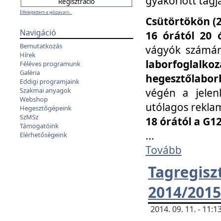
gyakorlott tagj
Elfelejtettem a jelszavam...
Csütörtökön (2
Navigáció
16 órától 20 
Bemutatkozás
vágyók számá
Hírek
laborfoglal
Féléves programunk
Galéria
hegesztőlaborb
Eddigi programjaink
végén a jelenl
Szakmai anyagok
Webshop
utólagos reklam
Hegesztőgépeink
SzMSz
18 órától a G1
Támogatóink
...
Elérhetőségeink
Tovább
Tagreg
2014/2015
2014. 09. 11. - 11