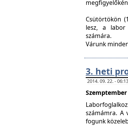
megfigyelőkén
Csütörtökön (1
lesz, a labor
számára.
Várunk mindenk
3. heti p
2014. 09. 22. - 06
Szemptember 2
Laborfoglalk
számámra. A ve
fogunk közele