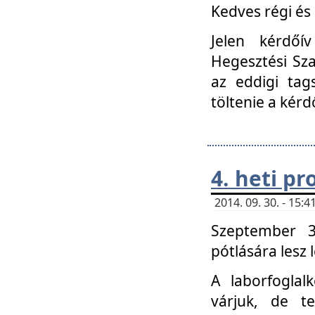
Kedves régi és 
Jelen kérdőí
Hegesztési Sza
az eddigi tag
töltenie a kérd
4. heti p
2014. 09. 30. - 15
Szeptember 3
pótlására lesz
A laborfoglal
várjuk, de t