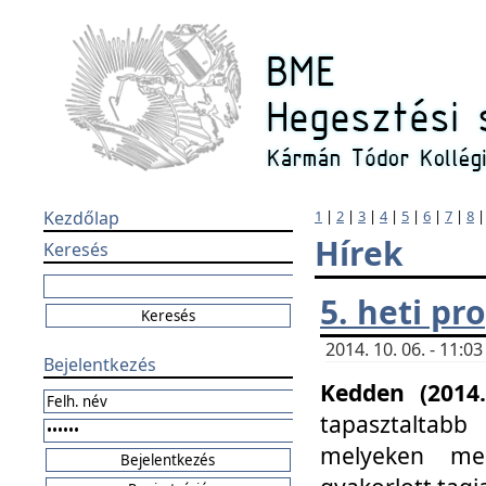
Kezdőlap
1
|
2
|
3
|
4
|
5
|
6
|
7
|
8
Hírek
Keresés
5. heti p
2014. 10. 06. - 11:
Bejelentkezés
Kedden (2014.
tapasztaltabb
melyeken meg