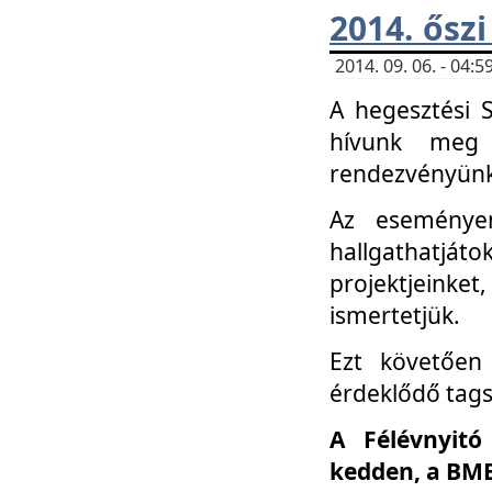
2014. őszi
2014. 09. 06. - 04
A hegesztési 
hívunk meg 
rendezvényünk
Az eseménye
hallgathatjáto
projektjeink
ismertetjük.
Ezt követően 
érdeklődő tag
A Félévnyitó
kedden, a BME