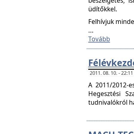
beszélgetés, i
üdítőkkel.
Felhívjuk mind
...
Tovább
Félévkezd
2011. 08. 10. - 22:
A 2011/2012-e
Hegesztési Sza
tudnivalókról 