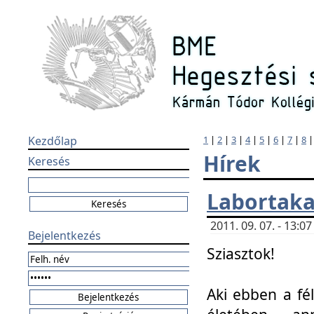
Kezdőlap
1
|
2
|
3
|
4
|
5
|
6
|
7
|
8
Hírek
Keresés
Labortaka
2011. 09. 07. - 13:
Bejelentkezés
Sziasztok!
Aki ebben a fél