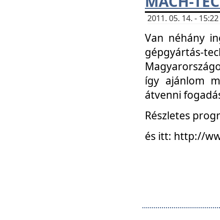
MACH-TECH
2011. 05. 14. - 15:
Van néhány in
gépgyártás-tech
Magyarországon
így ajánlom m
átvenni fogadá
Részletes progr
és itt: http:/