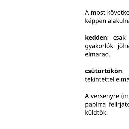
A most követke
képpen alakuln
kedden
: csak
gyakorlók jöh
elmarad.
csütörtökön
: 
tekintettel elm
A versenyre (mo
papírra felírj
küldtök.