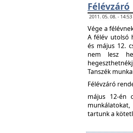
Félévzáró
2011. 05. 08. - 14:
Vége a félévnek
A félév utolsó 
és május 12. c
nem lesz heg
hegeszthetnék
Tanszék munkat
Félévzáró rend
május 12-én c
munkálatokat, 
tartunk a kötet