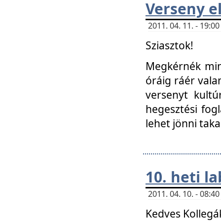
Verseny el
2011. 04. 11. - 19:
Sziasztok!
Megkérnék mind
óráig ráér vala
versenyt kultú
hegesztési fog
lehet jönni taka
10. heti l
2011. 04. 10. - 08:
Kedves Kollegá