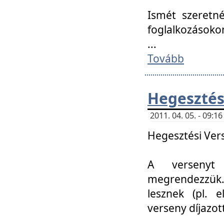
Ismét szeretné
foglalkozásoko
...
Tovább
Hegesztés
2011. 04. 05. - 09:
Hegesztési Verse
A versenyt 
megrendezzük.
lesznek (pl. e
verseny díjazo