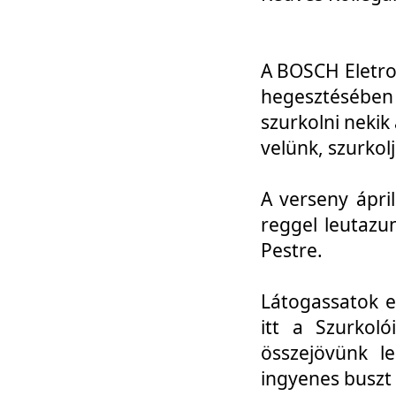
A BOSCH Eletro
hegesztésébe
szurkolni nekik
velünk, szurkol
A verseny ápri
reggel leutazu
Pestre.
Látogassatok e
itt a Szurkoló
összejövünk l
ingyenes buszt