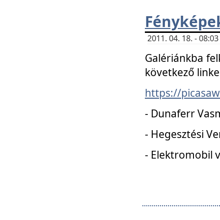
Fényképe
2011. 04. 18. - 08:
Galériánkba fel
következő linke
https://picas
- Dunaferr Vas
- Hegesztési V
- Elektromobil 