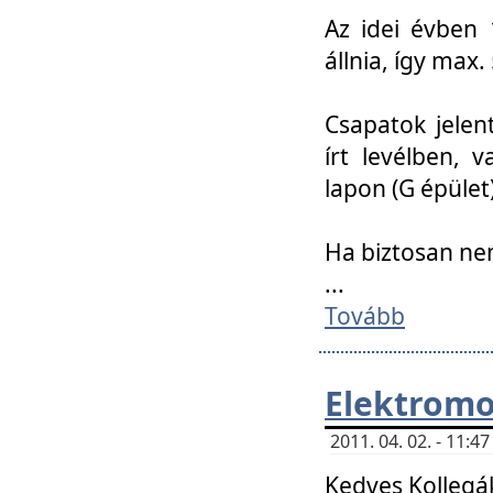
Az idei évben 
állnia, így max
Csapatok jele
írt levélben, 
lapon (G épület)
Ha biztosan ne
...
Tovább
Elektromo
2011. 04. 02. - 11:
Kedves Kollegá