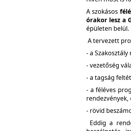
A szokásos
fél
órakor lesz a 
épületen belül.
A tervezett pr
- a Szakosztály
- vezetőség vál
- a tagság felt
- a féléves pro
rendezvények, 
- rövid beszámo
Eddig a rende