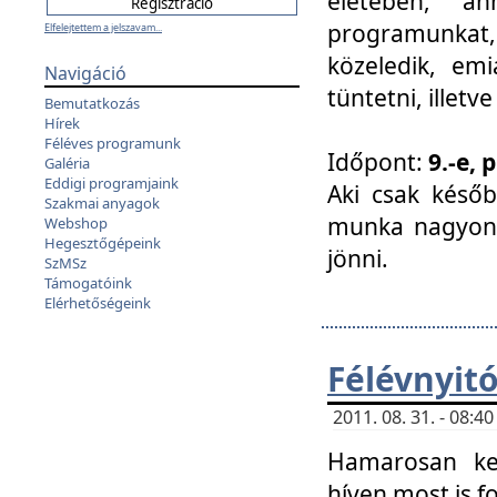
életében, a
programunkat, a
Elfelejtettem a jelszavam...
közeledik, em
Navigáció
tüntetni, illetve
Bemutatkozás
Hírek
Féléves programunk
Időpont:
9.-e, 
Galéria
Eddigi programjaink
Aki csak későb
Szakmai anyagok
munka nagyon 
Webshop
Hegesztőgépeink
jönni.
SzMSz
Támogatóink
Elérhetőségeink
Félévnyit
2011. 08. 31. - 08:
Hamarosan ke
híven most is f