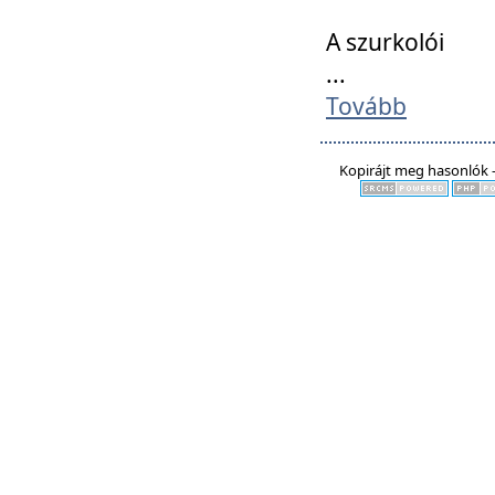
A szurkolói
...
Tovább
Kopirájt meg hasonlók -