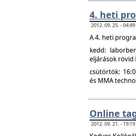
4. heti p
2012. 09. 25. - 04:
A 4. heti prog
kedd: laborbe
eljárások rövid
csütörtök: 16:
és MMA technoló
Online ta
2012. 09. 21. - 19:
Kedves Kollégá