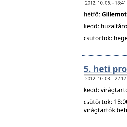
2012. 10. 06. - 18:
hétfő:
Gillemo
kedd: huzaltáro
csütörtök: hege
5. heti p
2012. 10. 03. - 22:
kedd: virágtar
csütörtök: 18:0
virágtartók bef