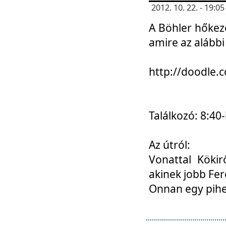
2012. 10. 22. - 19:
A Böhler hőkez
amire az alábbi
http://doodle
Találkozó: 8:40-
Az útról:
Vonattal Kökir
akinek jobb Fer
Onnan egy pihen