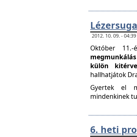
Lézersuga
2012. 10. 09. - 04:
Október 11.
megmunkálás 
külön kitér
hallhatjátok D
Gyertek el 
mindenkinek tu
6. heti p