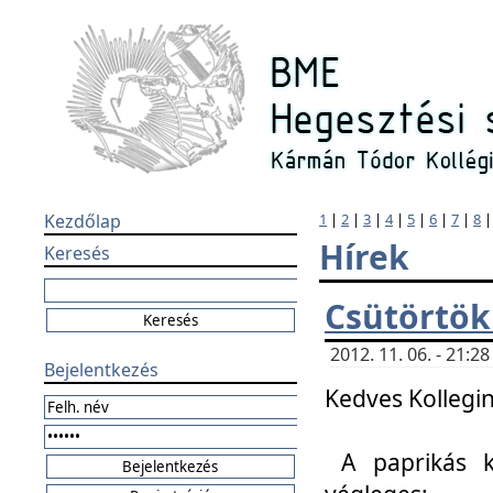
Kezdőlap
1
|
2
|
3
|
4
|
5
|
6
|
7
|
8
Hírek
Keresés
Csütörtök
2012. 11. 06. - 21:
Bejelentkezés
Kedves Kollegin
A paprikás k