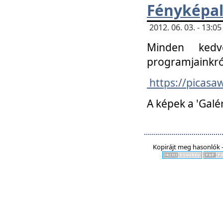
Fényképa
2012. 06. 03. - 13:
Minden kedv
programjainkró
https://picas
A képek a 'Galé
Kopirájt meg hasonlók -