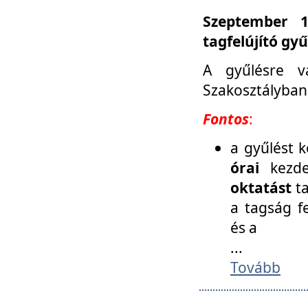
Szeptember 1
tagfelújító gy
A gyűlésre v
Szakosztályban
Fontos
:
a gyűlést 
órai
kezde
oktatást
t
a tagság f
és a
...
Tovább