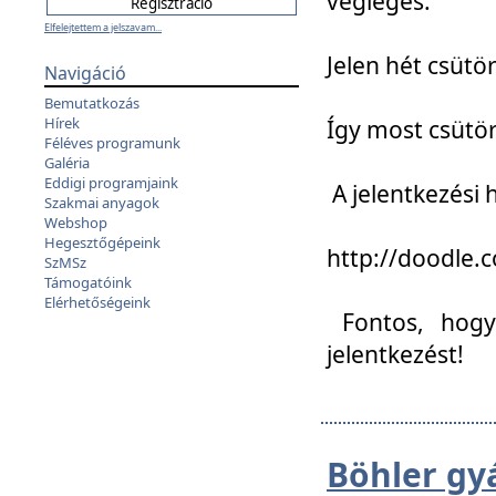
végleges:
Elfelejtettem a jelszavam...
Jelen hét csütör
Navigáció
Bemutatkozás
Hírek
Így most csütö
Féléves programunk
Galéria
Eddigi programjaink
A jelentkezési h
Szakmai anyagok
Webshop
Hegesztőgépeink
http://doodle
SzMSz
Támogatóink
Elérhetőségeink
Fontos, hogy 
jelentkezést!
Böhler gy