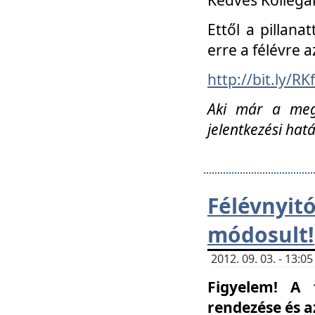
Ettől a pillana
erre a félévre a
http://bit.ly/RK
Aki már a megn
jelentkezési hat
Félévnyi
módosult!
2012. 09. 03. - 13:
Figyelem! A 
rendezése és 