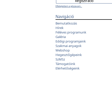
Elfelejtettem a jelszavam...
Navigáció
Bemutatkozás
Hírek
Féléves programunk
Galéria
Eddigi programjaink
Szakmai anyagok
Webshop
Hegesztőgépeink
SzMSz
Támogatóink
Elérhetőségeink