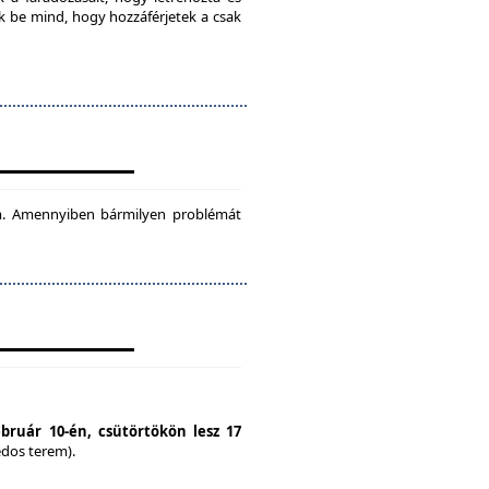
ok be mind, hogy hozzáférjetek a csak
tam. Amennyiben bármilyen problémát
ebruár 10-én, csütörtökön lesz 17
édos terem).