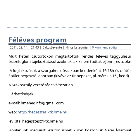
Féléves program
2011. 02. 14. - 21:43 | BakosLevente | Nincs kategória. |
0 komment eddig
Múlt héten csütörtökön megtartottuk rendes féléves taggyűlésün
összefoglom tájékoztatásul azoknak, akik nem tudtak eljönni, és azokna
A foglalkozások a szorgalmi időszakban keddenként 16-18h és csütör
épület hegesztő laborban (kivéve az ünnepeket, pl. március 15., kedd).
A Szakosztály vezetősége változatlan.
Elérhetőségek:
e-mail: bmeheginfo@gmail.com
web:
http://hegesztes.ktk.bme.hu
levlista: hegesztes@ktk.bme.hu
Honlapunk megújult, ezúton ismét külön köszönjük Nagy Ádámnak 