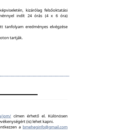
viseletén, kizárólag felsőoktatási
ménnyel indít 24 órás (4 x 6 óra)
ott tanfolyam eredményes elvégzése
oton tartják.
u/jom/
címen érhető el. Különösen
evékenységért (is) lehet kapni.
lentkezzen a
bmeheginfo@gmail.com