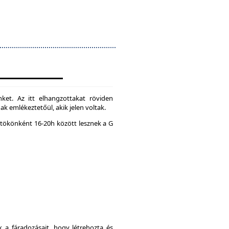
ket. Az itt elhangzottakat röviden
k emlékeztetőül, akik jelen voltak.
tökönként 16-20h között lesznek a G
a fáradozásait, hogy létrehozta és