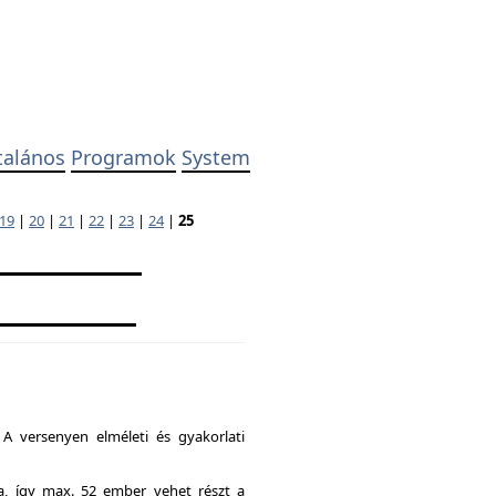
talános
Programok
System
19
|
20
|
21
|
22
|
23
|
24
|
25
A versenyen elméleti és gyakorlati
ia, így max. 52 ember vehet részt a