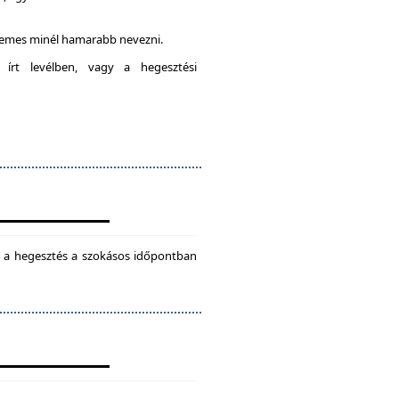
rdemes minél hamarabb nevezni.
 írt levélben, vagy a hegesztési
ül a hegesztés a szokásos időpontban