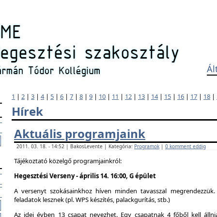
Ál
1
|
2
|
3
|
4
|
5
|
6
|
7
|
8
|
9
|
10
|
11
|
12
|
13
|
14
|
15
|
16
|
17
|
18
|
Hírek
Aktuális programjaink
2011. 03. 18. - 14:52 | BakosLevente | Kategória:
Programok
|
0 komment eddig
Tájékoztató közelgő programjainkról:
Hegesztési Verseny - április 14. 16:00, G épület
A versenyt szokásainkhoz híven minden tavasszal megrendezzük. 
feladatok lesznek (pl. WPS készítés, palackgurítás, stb.)
Az idei évben 13 csapat nevezhet. Egy csapatnak 4 főből kell álln