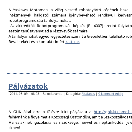
A Yaskawa Motoman, a világ vezető robotgyártó cégének hazai kép
intézmények hallgatói számára igénybevehető rendkívüli kedvez
robotprogramozási tanfolyamokat.
Az akkreditált Robotprogramozás képzés (PL-4007) szerint folytat
esetén tanúsítványt ad a résztvevők számára.
A tanfolyamokat egyedi egyeztetés szerint a G épületben található rob
Részletekért és a kontakt címért
katt ide.
Pályázatok
2011. 03. 09. - 08:03 | BakosLevente | Kategória:
Általános
|
0 komment eddig
A GHK által erre a félévre kiírt pályázata a
http://ghk.ktk.bme.h
felhívnánk a figyelmet a Közösségi Ösztöndíjra, amit a Szakosztályos t
Ha valakinek igazolásra van szüksége, névvel és neptunkóddal je
címen!