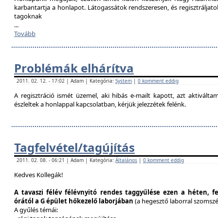
karbantartja a honlapot. Látogassátok rendszeresen, és regisztráljat
tagoknak
...
Tovább
Problémák elhárítva
2011. 02. 12. - 17:02 | Adam | Kategória:
System
|
0 komment eddig
A regisztráció ismét üzemel, aki hibás e-mailt kapott, azt aktivál
észleltek a honlappal kapcsolatban, kérjük jelezzétek felénk.
Tagfelvétel/tagújítás
2011. 02. 08. - 06:21 | Adam | Kategória:
Általános
|
0 komment eddig
Kedves Kollegák!
A tavaszi félév félévnyitó rendes taggyűlése ezen a héten, f
órától a G épület hőkezelő laborjában
(a hegesztő laborral szomsz
A gyűlés témái: