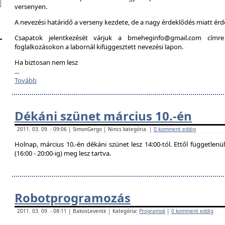
versenyen.
A nevezési határidő a verseny kezdete, de a nagy érdeklődés miatt é
Csapatok jelentkezését várjuk a bmeheginfo@gmail.com címre
foglalkozásokon a labornál kifüggesztett nevezési lapon.
Ha biztosan nem lesz
...
Tovább
Dékáni szünet március 10.-én
2011. 03. 09. - 09:06 | SimonGergo | Nincs kategória. |
0 komment eddig
Holnap, március 10.-én dékáni szünet lesz 14:00-tól. Ettől független
(16:00 - 20:00-ig) meg lesz tartva.
Robotprogramozás
2011. 03. 09. - 08:11 | BakosLevente | Kategória:
Programok
|
0 komment eddig