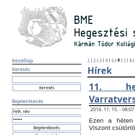
Kezdőlap
1
|
2
|
3
|
4
|
5
|
6
|
7
|
8
Hírek
Keresés
11. h
Varratver
Bejelentkezés
2016. 11. 15. - 08:
Ezen a héten 
Viszont csütört