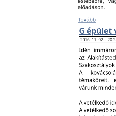
estebédre, va
előadáson.
...
Tovább
G épület 
2016. 11. 02. - 20
Idén immáro
az Alakításte
Szakosztályok
A kovácsolá
témaköreit, e
várunk minden
A vetélkedő id
A vetélkedő so