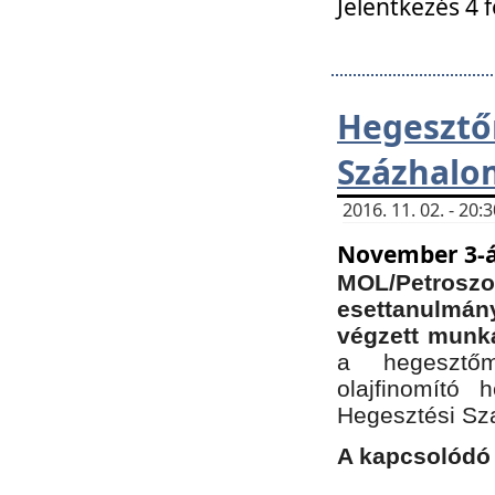
Jelentkezés 4 
Hegesz
Százhalo
2016. 11. 02. - 20
November 3-á
MOL/Petr
esettanulmá
végzett munká
a hegesztőm
olajfinomító 
Hegesztési Sz
A kapcsolódó