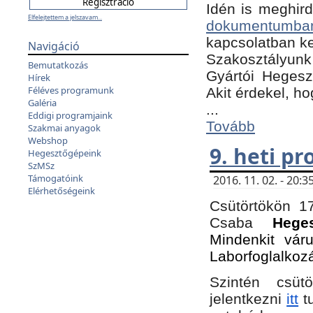
Idén is meghird
Elfelejtettem a jelszavam...
dokumentumba
kapcsolatban ke
Navigáció
Szakosztályunk 
Bemutatkozás
Gyártói Hegeszt
Hírek
Féléves programunk
Akit érdekel, h
Galéria
...
Eddigi programjaink
Tovább
Szakmai anyagok
Webshop
9. heti p
Hegesztőgépeink
SzMSz
Támogatóink
2016. 11. 02. - 20
Elérhetőségeink
Csütörtökön 17
Csaba
Hege
Mindenkit vár
Laborfoglalkoz
Szintén csüt
jelentkezni
itt
tu