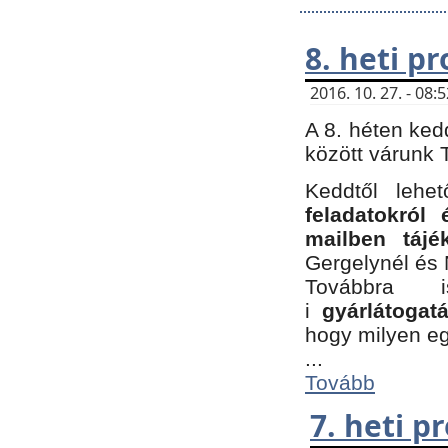
8. heti p
2016. 10. 27. - 08
A 8. héten ked
között várunk T
Keddtől leh
feladatokról
mailben tájé
Gergelynél és 
Továbbra 
i
gyárlátoga
hogy milyen e
...
Tovább
7. heti 