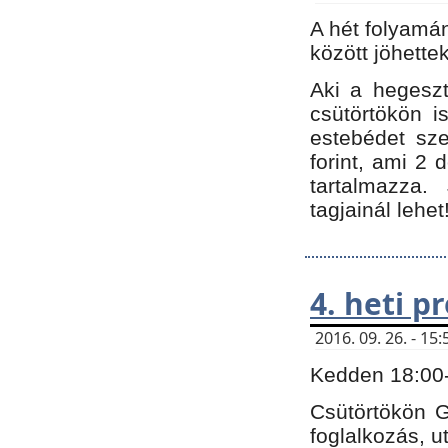
A hét folyamá
között jöhette
Aki a hegeszt
csütörtökön i
estebédet sze
forint, ami 2 
tartalmazza.
tagjainál lehet
4. heti 
2016. 09. 26. - 1
Kedden 18:00-t
Csütörtökön G
foglalkozás, ut