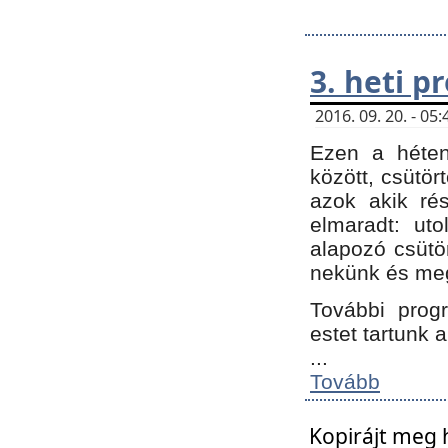
3. heti 
2016. 09. 20. - 0
Ezen a héte
között, csütör
azok akik ré
elmaradt: ut
alapozó csütör
nekünk és meg
További progr
estet tartunk 
...
Tovább
Kopirájt meg 