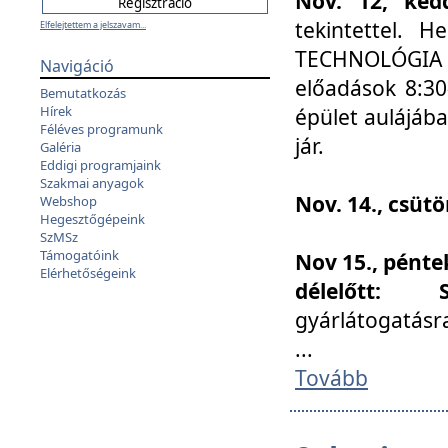
Nov. 12, kedd
tekintettel. 
Elfelejtettem a jelszavam...
TECHNOLÓGIA s
Navigáció
előadások 8:30
Bemutatkozás
Hírek
épület aulájába
Féléves programunk
jár.
Galéria
Eddigi programjaink
Szakmai anyagok
Nov. 14., csüt
Webshop
Hegesztőgépeink
SzMSz
Támogatóink
Nov 15., pénte
Elérhetőségeink
délelőtt:
gyárlátogatásr
...
Tovább