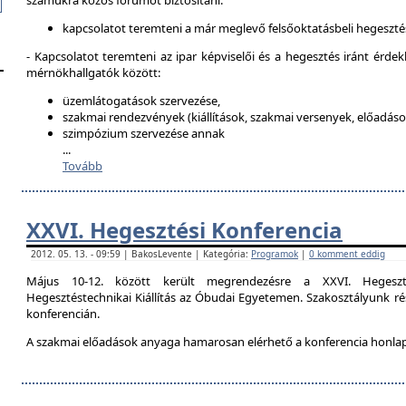
számukra közös fórumot biztosítani:
kapcsolatot teremteni a már meglevő felsőoktatásbeli hegeszté
- Kapcsolatot teremteni az ipar képviselői és a hegesztés iránt érdek
mérnökhallgatók között:
üzemlátogatások szervezése,
szakmai rendezvények (kiállítások, szakmai versenyek, előadások
szimpózium szervezése annak
...
Tovább
XXVI. Hegesztési Konferencia
2012. 05. 13. - 09:59 | BakosLevente | Kategória:
Programok
|
0 komment eddig
Május 10-12. között került megrendezésre a XXVI. Hegeszt
Hegesztéstechnikai Kiállítás az Óbudai Egyetemen. Szakosztályunk rés
konferencián.
A szakmai előadások anyaga hamarosan elérhető a konferencia honla