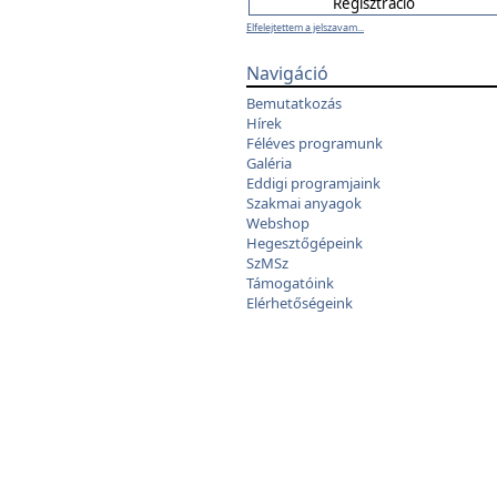
Elfelejtettem a jelszavam...
Navigáció
Bemutatkozás
Hírek
Féléves programunk
Galéria
Eddigi programjaink
Szakmai anyagok
Webshop
Hegesztőgépeink
SzMSz
Támogatóink
Elérhetőségeink