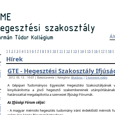
Ál
1
|
2
|
3
|
4
|
5
|
6
|
7
|
8
|
9
|
10
|
11
|
12
|
13
|
14
|
15
|
16
|
17
|
18
|
Hírek
GTE - Hegesztési Szakosztály Ifjús
2012. 05. 13. - 10:07 | BakosLevente | Kategória:
Általános
|
0 komment eddig
A Gépipari Tudományos Egyesület Hegesztési Szakosztályának v
kinyilvánította a jövő hegesztő szakembereinek utánpótlásána
határozattal megalapította a szervezet Ifjúsági Fórumát.
Az Ifjúsági Fórum céljai:
- A magyar mérnöki hegesztés tudomány iránt érdeklődő mérnök hallg