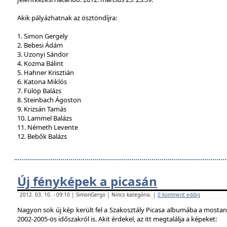
Akik pályázhatnak az ösztöndíjra:
1. Simon Gergely
2. Bebesi Ádám
3. Uzonyi Sándor
4. Kozma Bálint
5. Hahner Krisztián
6. Katona Miklós
7. Fülöp Balázs
8. Steinbach Ágoston
9. Krizsán Tamás
10. Lammel Balázs
11. Németh Levente
12. Bebők Balázs
Új fényképek a picasán
2012. 03. 10. - 09:10 | SimonGergo | Nincs kategória. |
0 komment eddig
Nagyon sok új kép került fel a Szakosztály Picasa albumába a mostan
2002-2005-ös időszakról is. Akit érdekel, az itt megtalálja a képeket: