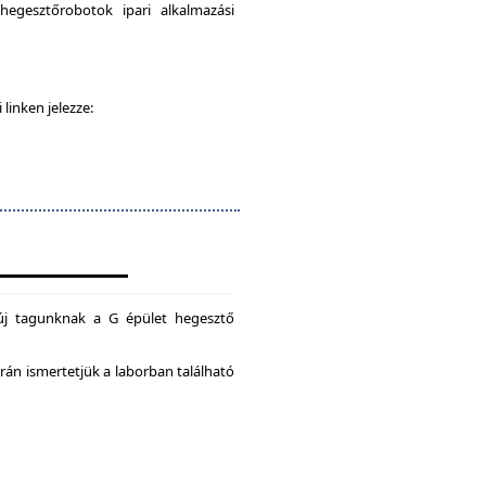
egesztőrobotok ipari alkalmazási
 linken jelezze:
új tagunknak a G épület hegesztő
án ismertetjük a laborban található