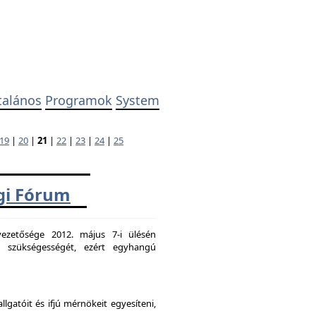
talános
Programok
System
19
|
20
|
21
|
22
|
23
|
24
|
25
ági Fórum
ezetősége 2012. május 7-i ülésén
k szükségességét, ezért egyhangú
atóit és ifjú mérnökeit egyesíteni,