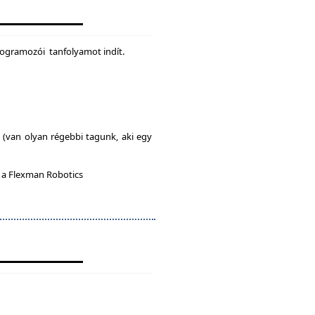
rogramozói tanfolyamot indít.
l (van olyan régebbi tagunk, aki egy
n a Flexman Robotics