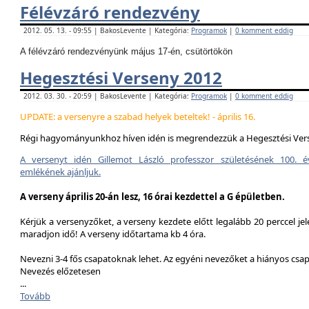
Félévzáró rendezvény
2012. 05. 13. - 09:55 | BakosLevente | Kategória:
Programok
|
0 komment eddig
A félévzáró rendezvényünk május 17-én, csütörtökön
Hegesztési Verseny 2012
2012. 03. 30. - 20:59 | BakosLevente | Kategória:
Programok
|
0 komment eddig
UPDATE: a versenyre a szabad helyek beteltek! - április 16.
Régi hagyományunkhoz híven idén is megrendezzük a Hegesztési Ver
A versenyt idén Gillemot László professzor születésének 100. é
emlékének ajánljuk.
A verseny április 20-án lesz, 16 órai kezdettel a G épületben.
Kérjük a versenyzőket, a verseny kezdete előtt legalább 20 perccel jel
maradjon idő! A verseny időtartama kb 4 óra.
Nevezni 3-4 fős csapatoknak lehet. Az egyéni nevezőket a hiányos csa
Nevezés előzetesen
...
Tovább