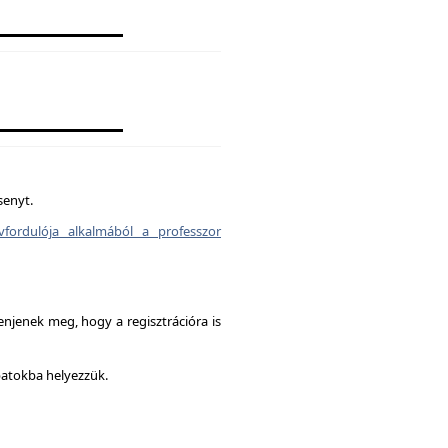
senyt.
vfordulója alkalmából a professzor
enjenek meg, hogy a regisztrációra is
patokba helyezzük.