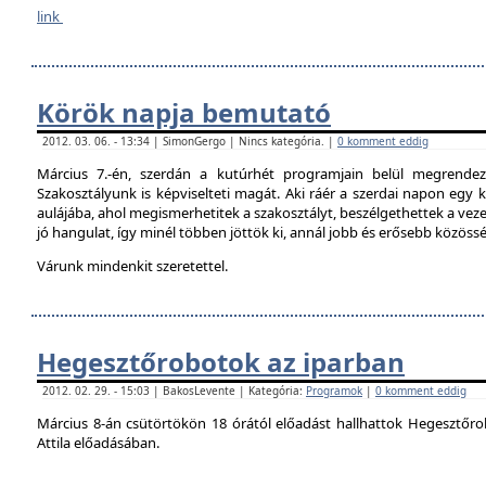
link
Körök napja bemutató
2012. 03. 06. - 13:34 | SimonGergo | Nincs kategória. |
0 komment eddig
Március 7.-én, szerdán a kutúrhét programjain belül megrendez
Szakosztályunk is képviselteti magát. Aki ráér a szerdai napon egy ki
aulájába, ahol megismerhetitek a szakosztályt, beszélgethettek a veze
jó hangulat, így minél többen jöttök ki, annál jobb és erősebb közöss
Várunk mindenkit szeretettel.
Hegesztőrobotok az iparban
2012. 02. 29. - 15:03 | BakosLevente | Kategória:
Programok
|
0 komment eddig
Március 8-án csütörtökön 18 órától előadást hallhattok Hegesztőro
Attila előadásában.