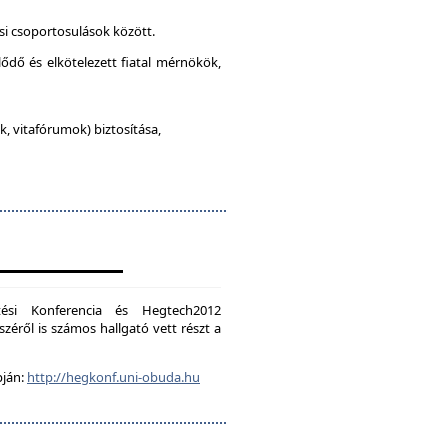
si csoportosulások között.
lődő és elkötelezett fiatal mérnökök,
, vitafórumok) biztosítása,
ési Konferencia és Hegtech2012
zéről is számos hallgató vett részt a
pján:
http://hegkonf.uni-obuda.hu