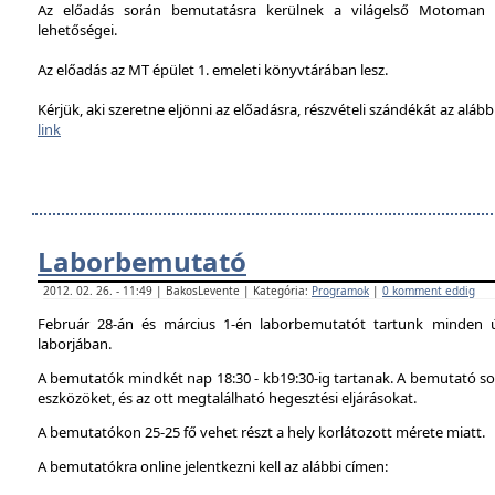
Az előadás során bemutatásra kerülnek a világelső Motoman h
lehetőségei.
Az előadás az MT épület 1. emeleti könyvtárában lesz.
Kérjük, aki szeretne eljönni az előadásra, részvételi szándékát az alábbi
link
Laborbemutató
2012. 02. 26. - 11:49 | BakosLevente | Kategória:
Programok
|
0 komment eddig
Február 28-án és március 1-én laborbemutatót tartunk minden 
laborjában.
A bemutatók mindkét nap 18:30 - kb19:30-ig tartanak. A bemutató sor
eszközöket, és az ott megtalálható hegesztési eljárásokat.
A bemutatókon 25-25 fő vehet részt a hely korlátozott mérete miatt.
A bemutatókra online jelentkezni kell az alábbi címen: