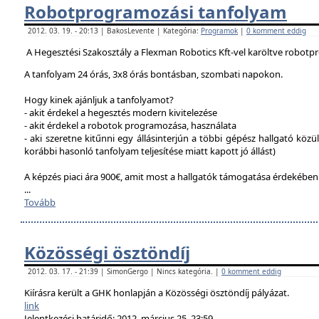
Robotprogramozási tanfolyam
2012. 03. 19. - 20:13 | BakosLevente | Kategória:
Programok
|
0 komment eddig
A Hegesztési Szakosztály a Flexman Robotics Kft-vel karöltve robotp
A tanfolyam 24 órás, 3x8 órás bontásban, szombati napokon.
Hogy kinek ajánljuk a tanfolyamot?
- akit érdekel a hegesztés modern kivitelezése
- akit érdekel a robotok programozása, használata
- aki szeretne kitűnni egy állásinterjún a többi gépész hallgató közü
korábbi hasonló tanfolyam teljesítése miatt kapott jó állást)
A képzés piaci ára 900€, amit most a hallgatók támogatása érdekébe
...
Tovább
Közösségi ösztöndíj
2012. 03. 17. - 21:39 | SimonGergo | Nincs kategória. |
0 komment eddig
Kiírásra került a GHK honlapján a Közösségi ösztöndíj pályázat.
link
Jelentkezési határidő: 2012. március 25. 23:59.