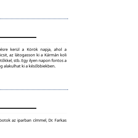
ésre kerül a Körök napja, ahol a
csit, az látogasson ki a Kármán koli
tőkkel, stb. Egy ilyen napon fontos a
ég alakulhat ki a későbbiekben.
botok az iparban címmel, Dr. Farkas