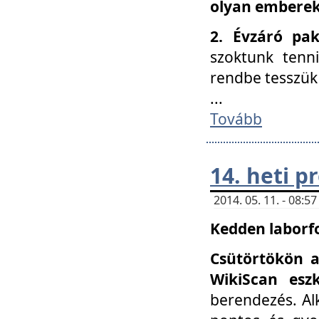
olyan embereke
2. Évzáró pa
szoktunk tenn
rendbe tesszü
...
Tovább
14. heti 
2014. 05. 11. - 08:
Kedden laborfo
Csütörtökön a
WikiScan eszk
berendezés. Al