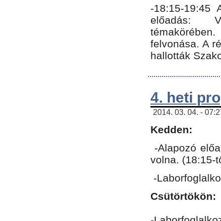
-18:15-19:45
előadás: Vo
témakörében.
felvonása. A 
hallották Szako
4. heti p
2014. 03. 04. - 07:
Kedden:
-Alapozó előa
volna. (18:15-
-Laborfoglalk
Csütörtökön:
-Laborfoglalko