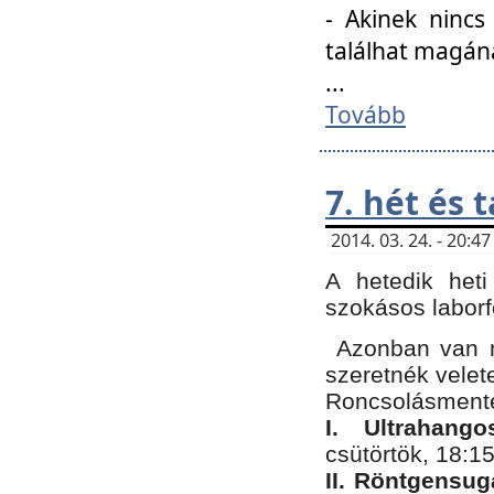
- Akinek nincs
találhat magán
...
Tovább
7. hét és 
2014. 03. 24. - 20:
A hetedik heti
szokásos labor
Azonban van n
szeretnék velet
Roncsolásmente
I. Ultrahang
csütörtök, 18:15
II. Röntgensug