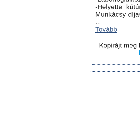
-Helyette kút
Munkácsy-díja
...
Tovább
Kopirájt meg 