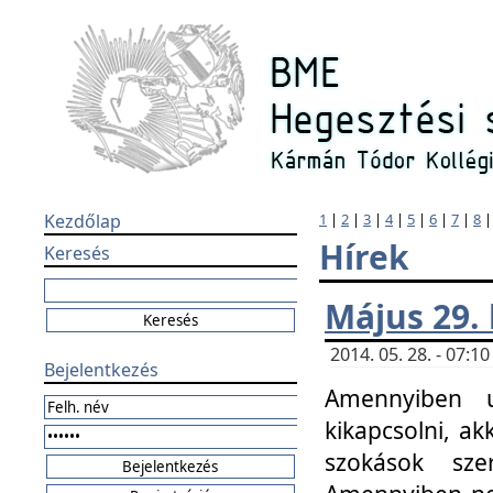
Kezdőlap
1
|
2
|
3
|
4
|
5
|
6
|
7
|
8
Hírek
Keresés
Május 29.
2014. 05. 28. - 07:
Bejelentkezés
Amennyiben u
kikapcsolni, ak
szokások sze