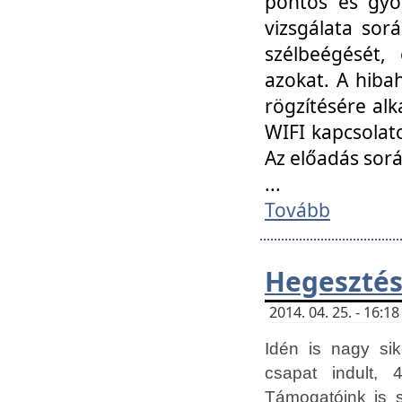
pontos és gyor
vizsgálata so
szélbeégését, 
azokat. A hibah
rögzítésére alk
WIFI kapcsolat
Az előadás sor
...
Tovább
Hegesztés
2014. 04. 25. - 16:
Idén is nagy sik
csapat indult, 
Támogatóink is 