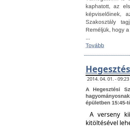
kaphatott, az e
képviselőinek,
Szakosztály tag
Reméljük, hogy a
...
Tovább
Hegesztés
2014. 04. 01. - 09:
A Hegesztési S
hagyományosnak 
épületben 15:45-t
A verseny ki
kitöltésével leh