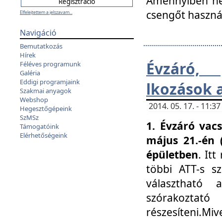
Amennyiben nem
csengőt haszná
Elfelejtettem a jelszavam...
Navigáció
Bemutatkozás
Hírek
Évzáró, 
Féléves programunk
Galéria
Eddigi programjaink
lkozások 
Szakmai anyagok
Webshop
2014. 05. 17. - 11:
Hegesztőgépeink
SzMSz
1. Évzáró vac
Támogatóink
Elérhetőségeink
május 21.-én 
épületben
. It
többi ATT-s sz
választható 
szórakoztató
részesíteni.Miv