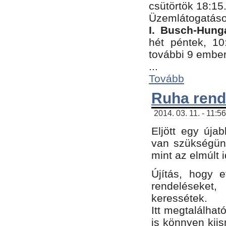
csütörtök 18:15
Üzemlátogatáso
I. Busch-Hung
hét péntek, 10
további 9 embe
...
Tovább
Ruha rend
2014. 03. 11. - 11:5
Eljött egy úja
van szükségünk
mint az elmúlt
Újítás, hogy e
rendelések
keressétek.
Itt megtalálhat
is könnyen kii