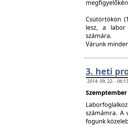
megfigyelőkén
Csütörtökön (1
lesz, a labor
számára.
Várunk mindenk
3. heti p
2014. 09. 22. - 06
Szemptember 2
Laborfoglalk
számámra. A ve
fogunk közele