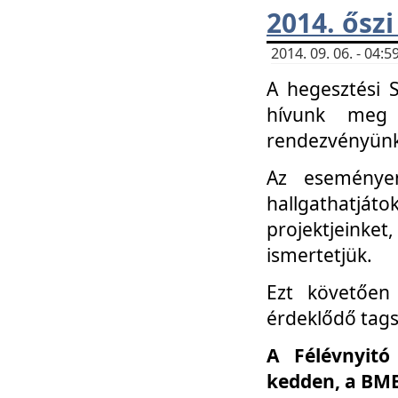
2014. őszi
2014. 09. 06. - 04
A hegesztési 
hívunk meg 
rendezvényünk
Az eseménye
hallgathatjáto
projektjeink
ismertetjük.
Ezt követően 
érdeklődő tag
A Félévnyitó
kedden, a BME