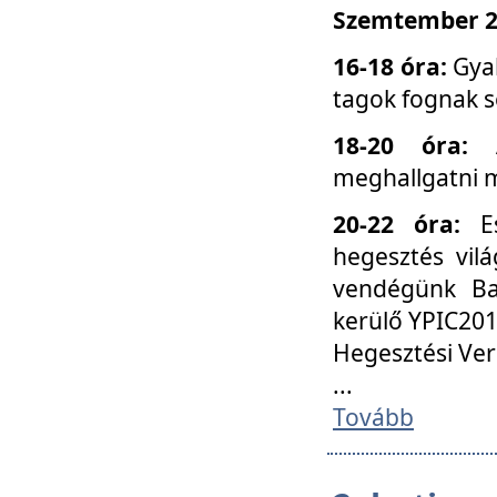
Szemtember 25
16-18 óra:
Gyak
tagok fognak s
18-20 óra:
meghallgatni m
20-22 óra:
Es
hegesztés vilá
vendégünk Ba
kerülő YPIC201
Hegesztési Ver
...
Tovább