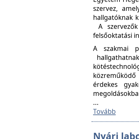
szervez, amel
hallgatóknak k
A szervezők
felsőoktatási 
A szakmai p
hallgathatna
kötéstechnológ
közreműködő i
érdekes gyak
megoldásokba
...
Tovább
Nyári lab