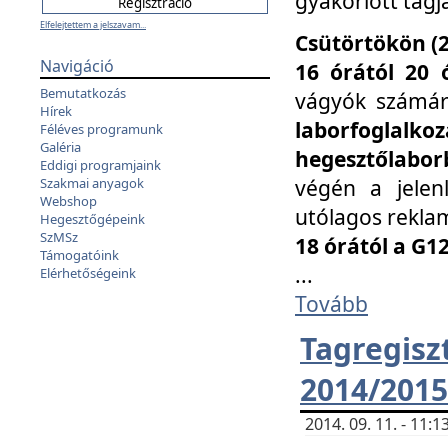
gyakorlott tagj
Elfelejtettem a jelszavam...
Csütörtökön (2
Navigáció
16 órától 20 
Bemutatkozás
vágyók számá
Hírek
laborfoglal
Féléves programunk
Galéria
hegesztőlaborb
Eddigi programjaink
végén a jelenl
Szakmai anyagok
Webshop
utólagos reklam
Hegesztőgépeink
SzMSz
18 órától a G1
Támogatóink
...
Elérhetőségeink
Tovább
Tagreg
2014/2015
2014. 09. 11. - 11