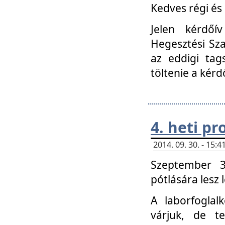
Kedves régi és 
Jelen kérdőí
Hegesztési Sza
az eddigi tag
töltenie a kérd
4. heti p
2014. 09. 30. - 15
Szeptember 3
pótlására lesz
A laborfoglal
várjuk, de t