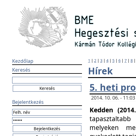
Kezdőlap
1
|
2
|
3
|
4
|
5
|
6
|
7
|
8
Hírek
Keresés
5. heti p
2014. 10. 06. - 11:
Bejelentkezés
Kedden (2014.
tapasztaltabb
melyeken meg