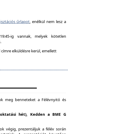
isztációs űrlapot
, enélkül nem lesz a
-19:45-ig vannak, melyek kötetlen
.
címre elküldésre kerül, emellett
unk meg benneteket a Félévnyitó és
. oktatási hét), Kedden a BME G
k végig, prezentáljuk a félév során