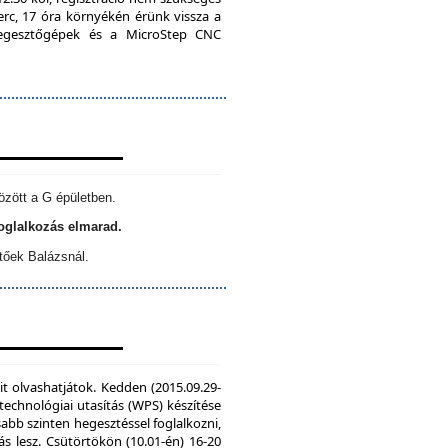
erc, 17 óra környékén érünk vissza a
 hegesztőgépek és a MicroStep CNC
özött a G épületben.
foglalkozás elmarad.
tőek Balázsnál.
it olvashatjátok. Kedden (2015.09.29-
echnológiai utasítás (WPS) készítése
sabb szinten hegesztéssel foglalkozni,
s lesz. Csütörtökön (10.01-én) 16-20