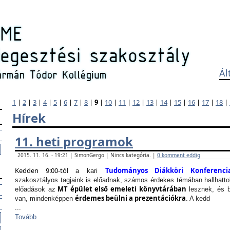
Ál
1
|
2
|
3
|
4
|
5
|
6
|
7
|
8
|
9
|
10
|
11
|
12
|
13
|
14
|
15
|
16
|
17
|
18
|
Hírek
11. heti programok
2015. 11. 16. - 19:21 | SimonGergo | Nincs kategória. |
0 komment eddig
Kedden 9:00-tól
Tudományos Diákköri Konferenci
a kari
szakosztályos tagjaink is előadnak, számos érdekes témában hallhattok
MT épület első emeleti könyvtárában
előadások az
lesznek, és b
érdemes beülni a prezentációkra
van, mindenképpen
. A kedd
...
Tovább