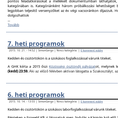
pontos feladatkiírásokat a mellékelt dokumentumban láthatjátok
kategóriában is. Kategóriánként három próbálkozási lehetőséget biz
legjobban teljesítő versenyzőket az év végi vacsoránkon díjazzuk. H
dolgozhattok
...
Tovább
7. heti programok
2015. 10. 21. - 14:52 | SimonGergo | Nincs kategória. |
0 komment eddig
Kedden és csütörtökön is a szokásos foglalkozással várunk titeket.
A GHK kiírta a 2015 őszi
Közösségi ösztöndíj pályázat
ot, melynek l
(kedd) 23:59.
Aki az előző félévben aktívan látogatta a Szakosztályt, a
6. heti programok
2015. 10. 14. - 13:55 | SimonGergo | Nincs kategória. |
0 komment eddig
Kedden és csütörtökön a szokásos laborfoglalkozással várunk titeket.
Pénteken a Froweld Kft.-t látogatjuk meg. Indulás a Kármán koli elől 