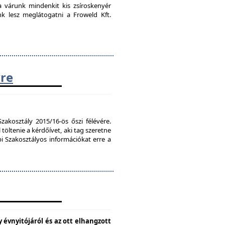
ra várunk mindenkit kis zsíroskenyér
nk lesz meglátogatni a Froweld Kft.
vre
zakosztály 2015/16-ös őszi félévére.
töltenie a kérdőívet, aki tag szeretne
bi Szakosztályos információkat erre a
 évnyitójáról és az ott elhangzott