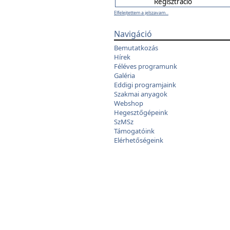
Elfelejtettem a jelszavam...
Navigáció
Bemutatkozás
Hírek
Féléves programunk
Galéria
Eddigi programjaink
Szakmai anyagok
Webshop
Hegesztőgépeink
SzMSz
Támogatóink
Elérhetőségeink