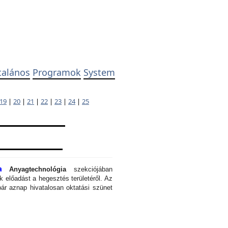
talános
Programok
System
19
|
20
|
21
|
22
|
23
|
24
|
25
a
Anyagtechnológia
szekciójában
 előadást a hegesztés területéről. Az
ár aznap hivatalosan oktatási szünet