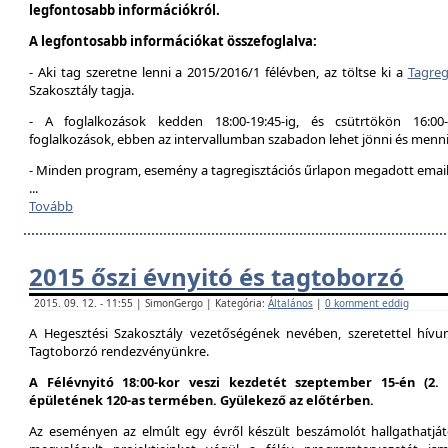
legfontosabb információkról.
A legfontosabb információkat összefoglalva:
- Aki tag szeretne lenni a 2015/2016/1 félévben, az töltse ki a
Tagreg
Szakosztály tagja.
- A foglalkozások kedden 18:00-19:45-ig, és csütrtökön 16:00
foglalkozások, ebben az intervallumban szabadon lehet jönni és menni
- Minden program, esemény a tagregisztációs űrlapon megadott email 
...
Tovább
2015 őszi évnyitó és tagtoborzó
2015. 09. 12. - 11:55 | SimonGergo | Kategória:
Általános
|
0 komment eddig
A Hegesztési Szakosztály vezetőségének nevében, szeretettel hív
Tagtoborzó rendezvényünkre.
A Félévnyitó 18:00-kor veszi kezdetét szeptember 15-én (2
épületének 120-as termében. Gyülekező az előtérben.
Az eseményen az elmúlt egy évről készült beszámolót hallgathatjáto