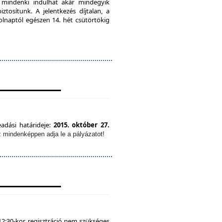
, mindenki indulhat akár mindegyik
tosítunk. A jelentkezés díjtalan, a
olnaptól egészen 14. hét csütörtökig
eadási határideje:
2015. október 27.
z mindenképpen adja le a pályázatot!
12:30-kor, regisztráció nem szükséges