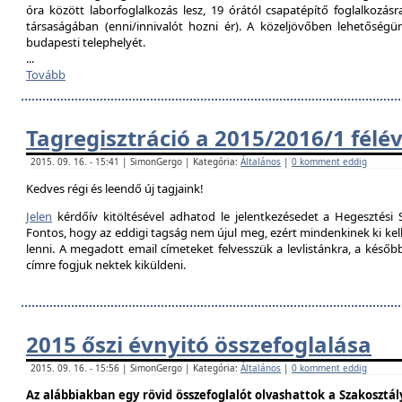
óra között laborfoglalkozás lesz, 19 órától csapatépítő foglalkozás
társaságában (enni/innivalót hozni ér). A közeljövőben lehetőségü
budapesti telephelyét.
...
Tovább
Tagregisztráció a 2015/2016/1 félé
2015. 09. 16. - 15:41 | SimonGergo | Kategória:
Általános
|
0 komment eddig
Kedves régi és leendő új tagjaink!
Jelen
kérdőív kitöltésével adhatod le jelentkezésedet a Hegesztési S
Fontos, hogy az eddigi tagság nem újul meg, ezért mindenkinek ki kell 
lenni. A megadott email címeteket felvesszük a levlistánkra, a későb
címre fogjuk nektek kiküldeni.
2015 őszi évnyitó összefoglalása
2015. 09. 16. - 15:56 | SimonGergo | Kategória:
Általános
|
0 komment eddig
Az alábbiakban egy rövid összefoglalót olvashattok a Szakosztály