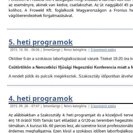
az eseményre, akinek van kedve, csatlakozhat. Az út nagyjából 45 p
kolihoz. A Froweld Kft. foglalkozik Magyarországon a Fronius
vágóberendezések forgalmazásával.
5. heti programok
2015. 10. 06. - 06:06 | SimonGergo | Nincs kategória. |
0 komment eddig
Október 6-án a szokásos laborfoglalkozással várunk Titeket 18-20 óra k
Csütörtökön a Nemzetközi Ifjúsági Hegesztési Konferencia miatt a 
A rendelt pólók és pulcsik megérkeztek, Szakosztály időpontban átvehe
4. heti programok
2015. 09. 28. - 07:47 | SimonGergo | Nincs kategória. |
0 komment eddig
Az alábbiakban a Szakosztály 4. heti programjait és a közeljövő terve
én) 18 órától Tóth Tamás tart előadást a G120-as teremben hegesztést
témában. A kurzus kb. 60 perces lesz, aki szeretne kicsit professzionáli
érdemes meghallgatnia. Ezen kívül a szokásos időben laborfoglalkozá