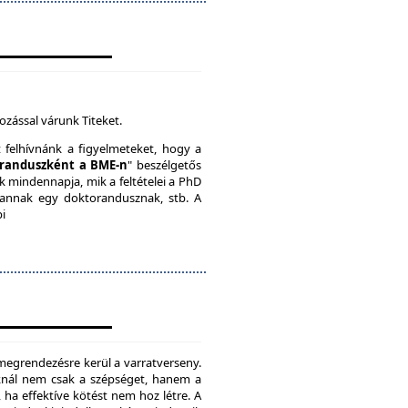
ozással várunk Titeket.
t felhívnánk a figyelmeteket, hogy a
randuszként a BME-n
" beszélgetős
k mindennapja, mik a feltételei a PhD
vannak egy doktorandusznak, stb. A
bi
megrendezésre kerül a varratverseny.
oknál nem csak a szépséget, hanem a
, ha effektíve kötést nem hoz létre. A