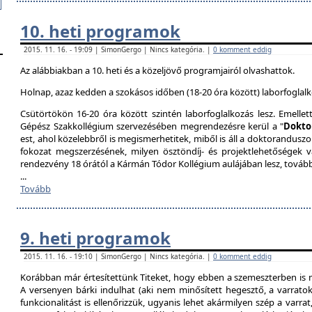
10. heti programok
2015. 11. 16. - 19:09 | SimonGergo | Nincs kategória. |
0 komment eddig
Az alábbiakban a 10. heti és a közeljövő programjairól olvashattok.
Holnap, azaz kedden a szokásos időben (18-20 óra között) laborfoglalk
Csütörtökön 16-20 óra között szintén laborfoglalkozás lesz. Emellet
Gépész Szakkollégium szervezésében megrendezésre kerül a "
Dokto
est, ahol közelebbről is megismerhetitek, miből is áll a doktoranduszo
fokozat megszerzésének, milyen ösztöndíj- és projektlehetőségek 
rendezvény 18 órától a Kármán Tódor Kollégium aulájában lesz, továb
...
Tovább
9. heti programok
2015. 11. 16. - 19:10 | SimonGergo | Nincs kategória. |
0 komment eddig
Korábban már értesítettünk Titeket, hogy ebben a szemeszterben is 
A versenyen bárki indulhat (aki nem minősített hegesztő, a varrat
funkcionalitást is ellenőrizzük, ugyanis lehet akármilyen szép a varrat