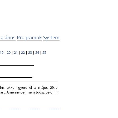
talános
Programok
System
19
|
20
|
21
|
22
|
23
|
24
|
25
lni, akkor gyere el a május 29.-ei
g tart. Amennyiben nem tudsz bejönni,