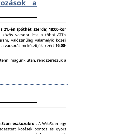
lkozások a
 21.-én (póthét szerda) 18:00-kor
n közös vacsora lesz a többi ATT-s
ram, valószínűleg valamelyik közeli
 a vacsorát mi készítjük, ezért
16:00-
 tenni magunk után, rendszerezzük a
iScan eszközükről.
A WikiScan egy
hegesztett kötések pontos és gyors