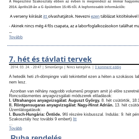
A Hegesztési Szakosztály ebben az évben is megrendezi az immár hagyom
2014. április18-án a G épületben 15:45-től. A legfontosabb információk:
A verseny kiírását
itt
olvashatjátok. Nevezni
ezen
táblázat kitöltésével 
- Akinek nincs még 4 fős csapata, az a laborfoglalkozásokon találhat 
...
Tovább
7. hét és távlati tervek
2014. 03. 24. - 20:47 | SimonGergo | Nincs kategória. |
0 komment eddig
A hetedik heti zh-dömpingre való tekintettel ezen a héten a szokásos l
nem lesz.
Azonban van néhány nagyobb volumenű program amit jó előre szeretné
Roncsolásmentes anyagvizsgálati módszerek előadások:
I. Ultrahangos anyagvizsgálat: Auguszt György.
8. hét csütörtök, 18:
II. Röntgensugaras anyagvizsgálat: Nagy-Hinst Adrián.
13. hét csütö
Üzemlátogatások:
I. Busch-Hungária: Öntöde.
9fő részére kisbusszal. Indulás: 9. hét pé
Szakosztály hoz további 9 embert)
Itt
...
Tovább
Ruha rendelés