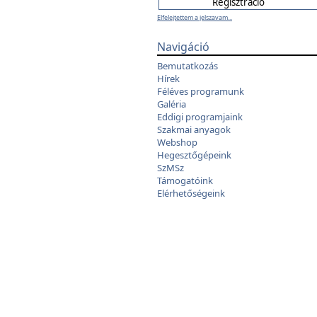
Elfelejtettem a jelszavam...
Navigáció
Bemutatkozás
Hírek
Féléves programunk
Galéria
Eddigi programjaink
Szakmai anyagok
Webshop
Hegesztőgépeink
SzMSz
Támogatóink
Elérhetőségeink