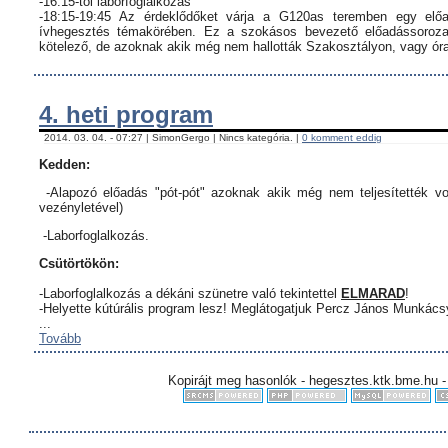
-16:15-től laborfoglalkozás
-18:15-19:45 Az érdeklődőket várja a G120as teremben egy előa
ívhegesztés témakörében. Ez a szokásos bevezető előadássorozat
kötelező, de azoknak akik még nem hallották Szakosztályon, vagy órar
4. heti program
2014. 03. 04. - 07:27 | SimonGergo | Nincs kategória. |
0 komment eddig
Kedden:
-Alapozó előadás "pót-pót" azoknak akik még nem teljesítették vo
vezényletével)
-Laborfoglalkozás.
Csütörtökön:
-Laborfoglalkozás a dékáni szünetre való tekintettel
ELMARAD
!
-Helyette kútúrális program lesz! Meglátogatjuk Percz János Munkác
...
Tovább
Kopirájt meg hasonlók - hegesztes.ktk.bme.hu -