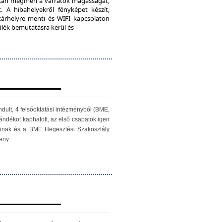
iScan megméri a varratok magasságát,
. A hibahelyekről fényképet készít,
 tárhelyre menti és WIFI kapcsolaton
zülék bemutatásra kerül és
ndult, 4 felsőoktatási intézményből (BME,
ándékot kaphatott, az első csapatok igen
óinak és a BME Hegesztési Szakosztály
seny