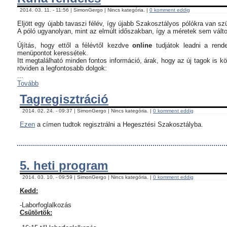
2014. 03. 11. - 11:56 | SimonGergo | Nincs kategória. |
0 komment eddig
Eljött egy újabb tavaszi félév, így újabb Szakosztályos pólókra van sz
A póló ugyanolyan, mint az elmúlt időszakban, így a méretek sem vált
Újítás, hogy ettől a félévtől kezdve
online
tudjátok leadni a rend
menüpontot keressétek.
Itt megtalálható minden fontos információ, árak, hogy az új tagok is 
röviden a legfontosabb dolgok:
...
Tovább
Tagregisztráció
2014. 02. 24. - 09:37 | SimonGergo | Nincs kategória. |
0 komment eddig
Ezen
a címen tudtok regisztrálni a Hegesztési Szakosztályba.
5. heti program
2014. 03. 10. - 09:59 | SimonGergo | Nincs kategória. |
0 komment eddig
Kedd:
-Laborfoglalkozás
Csütörtök: