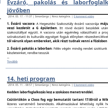
Évzáró, pakolás és laborfogla​
jövőben
2014. 05. 17. - 11:37 | SimonGergo | Nincs kategória. |
0 komment eddig
1. Évzáró vacsora
: A Hegesztési Szakosztály évzáró vacsorája
május
veszi kezdetét a G épületben
. Itt rövid évzáró beszédek utá
szakosztállyal együtt. A vacsora után egyénileg választható a prog
szórakoztató és kulturális egységet fogjuk előnyben részesíteni.Mivel
tól várunk olyan embereket, akik részt tudnak venni a főzésben
2. Évzáró pakolás a laborban
: Félév végén mindig rendet szoktunk
készleteinket, rendbe tesszük
...
Tovább
14. heti program
2014. 05. 11. - 08:57 | SimonGergo | Nincs kategória. |
0 komment eddig
Kedden laborfoglalkozás lesz a szokásos menetrenddel.
Csütörtökön a Cloos fog egy bemutatót tartani 17:00-tól a Wik
lézeres varratmérő berendezés. Alkalmazásával lehetőség nyílik 