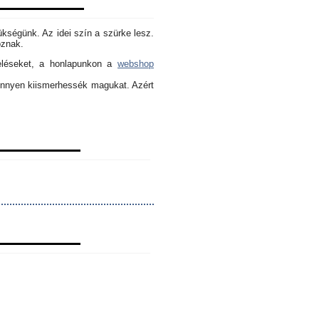
ükségünk. Az idei szín a szürke lesz.
oznak.
eléseket, a honlapunkon a
webshop
könnyen kiismerhessék magukat. Azért