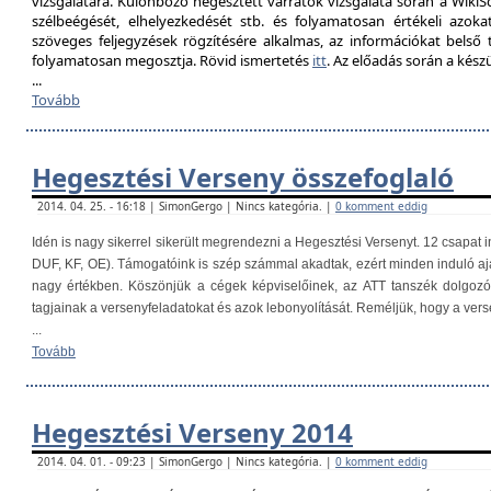
vizsgálatára. Különböző hegesztett varratok vizsgálata során a Wik
szélbeégését, elhelyezkedését stb. és folyamatosan értékeli azokat
szöveges feljegyzések rögzítésére alkalmas, az információkat belső
folyamatosan megosztja. Rövid ismertetés
itt
. Az előadás során a kés
...
Tovább
Hegesztési Verseny összefoglaló
2014. 04. 25. - 16:18 | SimonGergo | Nincs kategória. |
0 komment eddig
Idén is nagy sikerrel sikerült megrendezni a Hegesztési Versenyt. 12 csapat i
DUF, KF, OE). Támogatóink is szép számmal akadtak, ezért minden induló aj
nagy értékben. Köszönjük a cégek képviselőinek, az ATT tanszék dolgoz
tagjainak a versenyfeladatokat és azok lebonyolítását. Reméljük, hogy a ver
...
Tovább
Hegesztési Verseny 2014
2014. 04. 01. - 09:23 | SimonGergo | Nincs kategória. |
0 komment eddig