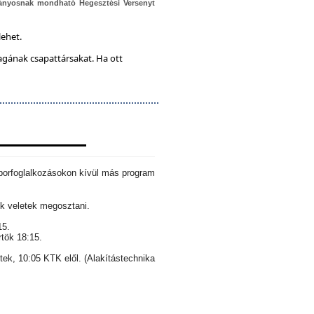
ányosnak mondható Hegesztési Versenyt
lehet.
magának csapattársakat. Ha ott
aborfoglalkozásokon kívül más program
k veletek megosztani.
15.
rtök 18:15.
ntek, 10:05 KTK elől. (Alakítástechnika