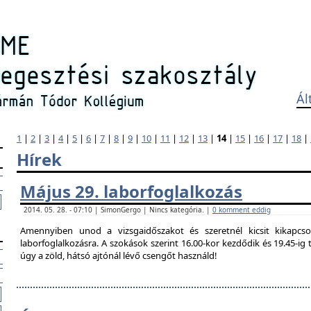
Ál
1
|
2
|
3
|
4
|
5
|
6
|
7
|
8
|
9
|
10
|
11
|
12
|
13
|
14
|
15
|
16
|
17
|
18
|
Hírek
Május 29. laborfoglalkozás
2014. 05. 28. - 07:10 | SimonGergo | Nincs kategória. |
0 komment eddig
Amennyiben unod a vizsgaidőszakot és szeretnél kicsit kikapcso
laborfoglalkozásra. A szokások szerint 16.00-kor kezdődik és 19.45-i
úgy a zöld, hátsó ajtónál lévő csengőt használd!