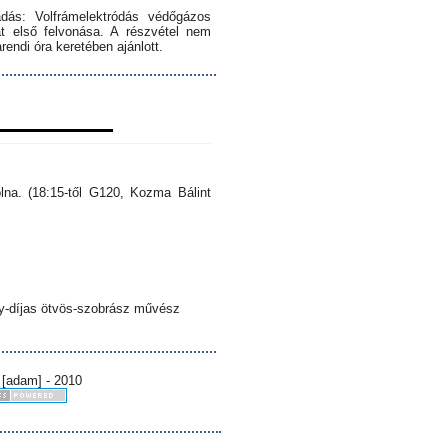
dás: Volfrámelektródás védőgázos
 első felvonása. A részvétel nem
endi óra keretében ajánlott.
lna. (18:15-től G120, Kozma Bálint
sy-díjas ötvös-szobrász művész
 [adam] - 2010