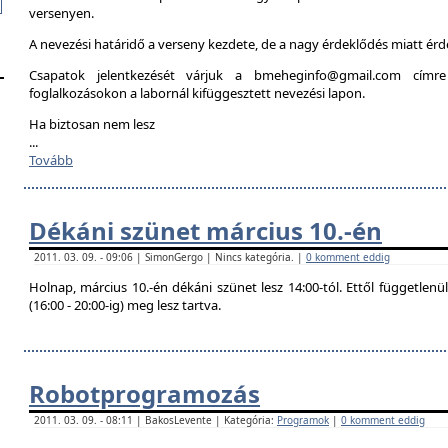
versenyen.
A nevezési határidő a verseny kezdete, de a nagy érdeklődés miatt é
Csapatok jelentkezését várjuk a bmeheginfo@gmail.com címre
foglalkozásokon a labornál kifüggesztett nevezési lapon.
Ha biztosan nem lesz
...
Tovább
Dékáni szünet március 10.-én
2011. 03. 09. - 09:06 | SimonGergo | Nincs kategória. |
0 komment eddig
Holnap, március 10.-én dékáni szünet lesz 14:00-tól. Ettől független
(16:00 - 20:00-ig) meg lesz tartva.
Robotprogramozás
2011. 03. 09. - 08:11 | BakosLevente | Kategória:
Programok
|
0 komment eddig