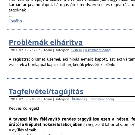
karbantartja a honlapot. Látogassátok rendszeresen, és regisztráljat
tagoknak
...
Tovább
Problémák elhárítva
2011. 02. 12. - 17:02 | Adam | Kategória:
System
|
0 komment eddig
A regisztráció ismét üzemel, aki hibás e-mailt kapott, azt aktivál
észleltek a honlappal kapcsolatban, kérjük jelezzétek felénk.
Tagfelvétel/tagújítás
2011. 02. 08. - 06:21 | Adam | Kategória:
Általános
|
0 komment eddig
Kedves Kollegák!
A tavaszi félév félévnyitó rendes taggyűlése ezen a héten, f
órától a G épület hőkezelő laborjában
(a hegesztő laborral szomsz
A gyűlés témái: