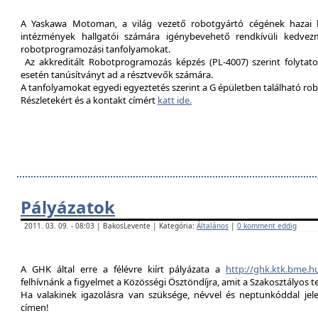
A Yaskawa Motoman, a világ vezető robotgyártó cégének hazai kép
intézmények hallgatói számára igénybevehető rendkívüli kedvez
robotprogramozási tanfolyamokat.
Az akkreditált Robotprogramozás képzés (PL-4007) szerint folytat
esetén tanúsítványt ad a résztvevők számára.
A tanfolyamokat egyedi egyeztetés szerint a G épületben található rob
Részletekért és a kontakt címért
katt ide.
Pályázatok
2011. 03. 09. - 08:03 | BakosLevente | Kategória:
Általános
|
0 komment eddig
A GHK által erre a félévre kiírt pályázata a
http://ghk.ktk.bme.h
felhívnánk a figyelmet a Közösségi Ösztöndíjra, amit a Szakosztályos t
Ha valakinek igazolásra van szüksége, névvel és neptunkóddal je
címen!