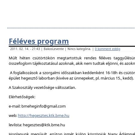
Féléves program
2011. 02. 14. - 21:43 | BakosLevente | Nincs kategória. |
0 komment eddig
Múlt héten csütörtökön megtartottuk rendes féléves taggyűlésün
összefoglom tájékoztatásul azoknak, akik nem tudtak eljönni, és azokna
A foglalkozások a szorgalmi időszakban keddenként 16-18h és csütör
épület hegesztő laborban (kivéve az ünnepeket, pl. március 15., kedd).
A Szakosztály vezetősége változatlan.
Elérhetőségek:
e-mail: bmeheginfo@gmail.com
web:
http://hegesztes.ktk.bme.hu
levlista: hegesztes@ktk.bme.hu
Honlapunk megújult, ezúton ismét külön köszönjük Nagy Ádámnak 