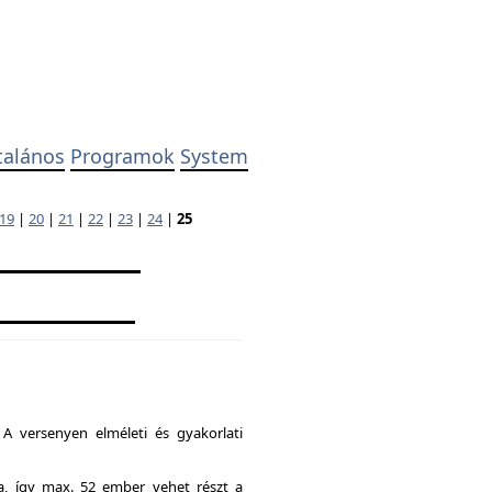
talános
Programok
System
19
|
20
|
21
|
22
|
23
|
24
|
25
A versenyen elméleti és gyakorlati
ia, így max. 52 ember vehet részt a