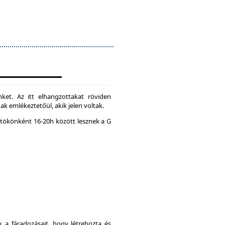
ket. Az itt elhangzottakat röviden
k emlékeztetőül, akik jelen voltak.
tökönként 16-20h között lesznek a G
a fáradozásait, hogy létrehozta és