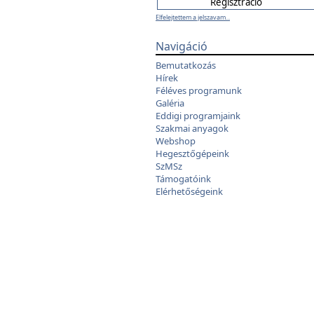
Elfelejtettem a jelszavam...
Navigáció
Bemutatkozás
Hírek
Féléves programunk
Galéria
Eddigi programjaink
Szakmai anyagok
Webshop
Hegesztőgépeink
SzMSz
Támogatóink
Elérhetőségeink