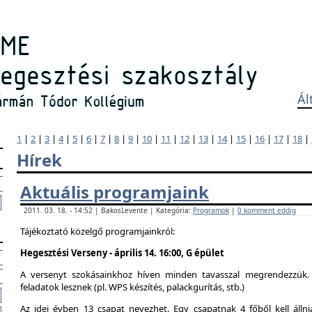
Ál
1
|
2
|
3
|
4
|
5
|
6
|
7
|
8
|
9
|
10
|
11
|
12
|
13
|
14
|
15
|
16
|
17
|
18
|
Hírek
Aktuális programjaink
2011. 03. 18. - 14:52 | BakosLevente | Kategória:
Programok
|
0 komment eddig
Tájékoztató közelgő programjainkról:
Hegesztési Verseny - április 14. 16:00, G épület
A versenyt szokásainkhoz híven minden tavasszal megrendezzük. 
feladatok lesznek (pl. WPS készítés, palackgurítás, stb.)
Az idei évben 13 csapat nevezhet. Egy csapatnak 4 főből kell álln