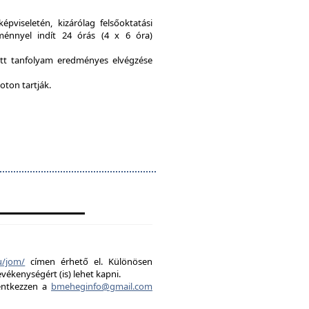
viseletén, kizárólag felsőoktatási
ménnyel indít 24 órás (4 x 6 óra)
ott tanfolyam eredményes elvégzése
oton tartják.
u/jom/
címen érhető el. Különösen
evékenységért (is) lehet kapni.
lentkezzen a
bmeheginfo@gmail.com