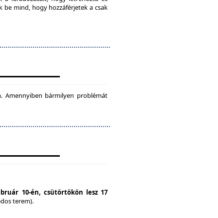
ok be mind, hogy hozzáférjetek a csak
tam. Amennyiben bármilyen problémát
ebruár 10-én, csütörtökön lesz 17
édos terem).