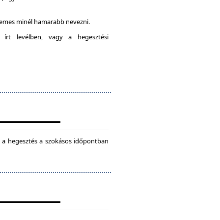
rdemes minél hamarabb nevezni.
 írt levélben, vagy a hegesztési
ül a hegesztés a szokásos időpontban