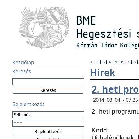
Kezdőlap
1
|
2
|
3
|
4
|
5
|
6
|
7
|
8
Hírek
Keresés
2. heti p
2014. 03. 04. - 07:
Bejelentkezés
2. heti program
Kedd:
Új belépőknek: 