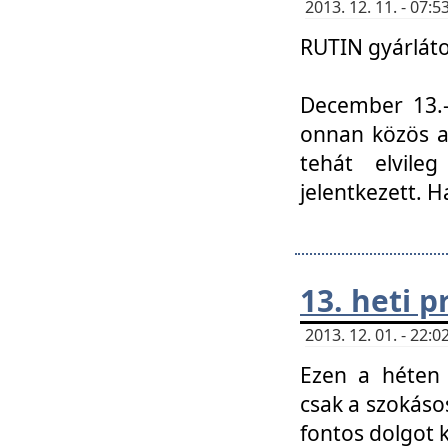
2013. 12. 11. - 07
RUTIN gyárláto
December 13.-á
onnan közös a
tehát elvile
jelentkezett. H
13. heti 
2013. 12. 01. - 22
Ezen a héten
csak a szokáso
fontos dolgot 