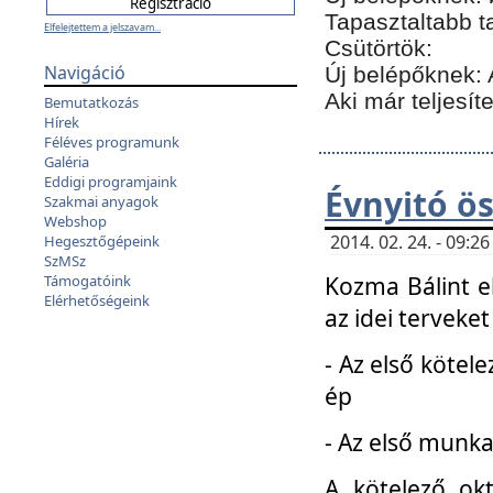
Tapasztaltabb t
Elfelejtettem a jelszavam...
Csütörtök:
Navigáció
Új belépőknek: 
Aki már teljesít
Bemutatkozás
Hírek
Féléves programunk
Galéria
Eddigi programjaink
Évnyitó ö
Szakmai anyagok
Webshop
2014. 02. 24. - 09:
Hegesztőgépeink
SzMSz
Kozma Bálint el
Támogatóink
Elérhetőségeink
az idei terveket
- Az első kötele
ép
- Az első munka
A kötelező ok