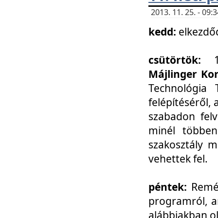
2013. 11. 25. - 09
kedd:
elkezdő
csütörtök:
Májlinger Ko
Technológia 
felépítéséről,
szabadon felv
minél többen
szakosztály m
vehettek fel.
péntek:
Remél
programról, a
alábbiakban ol