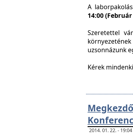
A laborpakolá
14:00 (Február
Szeretettel vá
környezetének
uzsonnázunk eg
Kérek mindenki
Megkezd
Konferenc
2014. 01. 22. - 19: