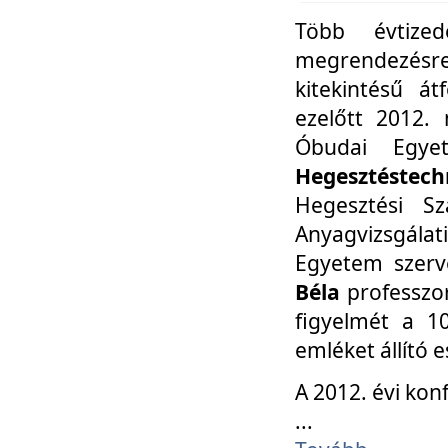
Több évtize
megrendezésr
kitekintésű á
ezelőtt 2012.
Óbudai Egy
Hegesztéstechn
Hegesztési Sz
Anyagvizsgála
Egyetem szerv
Béla
professzor
figyelmét a 10
emléket állító
A 2012. évi ko
...