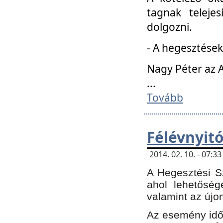
tagnak teleje
dolgozni.
- A hegesztések
Nagy Péter az A
...
Tovább
Félévnyit
2014. 02. 10. - 07:
A Hegesztési Sz
ahol lehetőség
valamint az újo
Az esemény időp