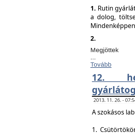
1.
Rutin gyárlá
a dolog, tölts
Mindenképpen 
2.
Megjöttek
...
Tovább
12. h
gyárlátog
2013. 11. 26. - 07
A szokásos lab
1. Csütörtökö