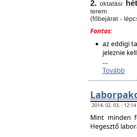
2.
hé
oktatási
terem
(főbejárat - lépc
Fontos
:
az eddigi 
jeleznie ke
...
Tovább
Laborpako
2014. 02. 03. - 12:
Mint minden f
Hegesztő labor