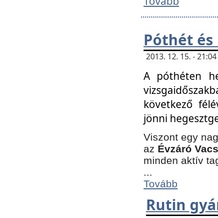
Tovább
Póthét és
2013. 12. 15. - 21:
A póthéten he
vizsgaidőszak
következő félé
jönni hegesztge
Viszont egy nag
az
Évzáró Vacs
minden aktív ta
...
Tovább
Rutin gyá