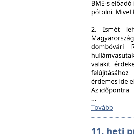
BME-s előadó i
pótolni. Mivel 
2. Ismét le
Magyarország
dombóvári R
hullámvasuta
valakit érdek
felújításáh
érdemes ide el
Az időpontra
...
Tovább
11. heti