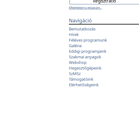
Elfelejtettem a jelszavam...
Navigáció
Bemutatkozás
Hírek
Féléves programunk
Galéria
Eddigi programjaink
Szakmai anyagok
Webshop
Hegesztőgépeink
SzMSz
Támogatóink
Elérhetőségeink