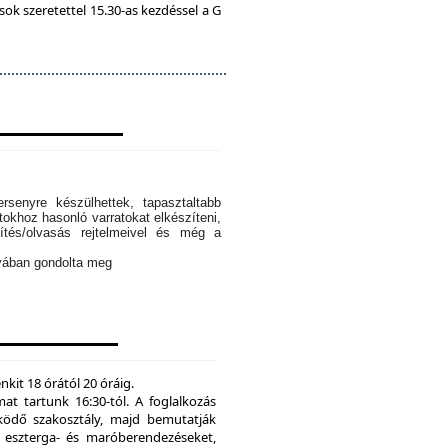
k szeretettel 15.30-as kezdéssel a G
rsenyre készülhettek, tapasztaltabb
tokhoz hasonló varratokat elkészíteni,
ítés/olvasás rejtelmeivel és még a
ányában gondolta meg
kit 18 órától 20 óráig.
mat tartunk 16:30-tól. A foglalkozás
ödő szakosztály, majd bemutatják
eszterga- és maróberendezéseket,