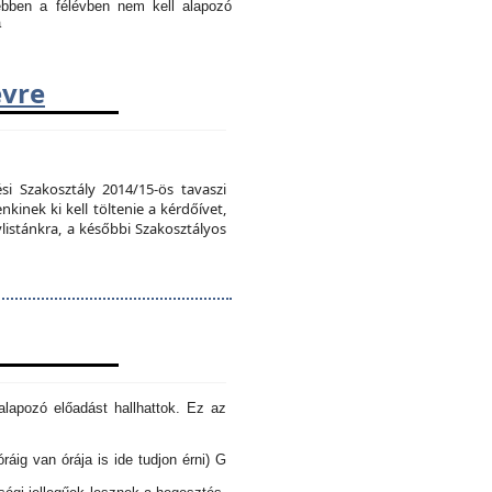
 ebben a félévben nem kell alapozó
a
évre
si Szakosztály 2014/15-ös tavaszi
kinek ki kell töltenie a kérdőívet,
vlistánkra, a későbbi Szakosztályos
lapozó előadást hallhattok. Ez az
óráig van órája is ide tudjon érni) G