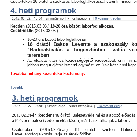
Csütörtökön 16 órától a szokásos laborfoglalkozással várunk minden ér
4. heti programok
2015. 03. 02. - 15:04 | SimonGergo | Nincs kategória. |
0 komment eddig
Kedden
(2015.03.03.)
18-20 óra között laborfoglalkozás.
Csütörtökön
(2015.03.05.):
16-20 óra között laborfoglalkozás
18 órától Bakos Levente a szakosztály kor
"Radioaktivitás a hegesztésben: valós v
teremben
Az előadás után kis
közösségépítő vacsorával
, enni-inni-
jobban meg tudjátok ismerni egymást, az újak közelebbi kapcso
Továbbá néhány közérdekű közlemény:
...
Tovább
3. heti programok
2015. 02. 22. - 20:01 | SimonGergo | Nincs kategória. |
0 komment eddig
2015.02.24-én (kedden) 18 órától Balesetvédelmi és alapozó előadás 
a félévben balesetvédelmi előadáson, már használhatják a labort.
Csütörtökön (2015.02.26-án) 18 órától szintén Balese
illetve laborfoglalkozás várja az érdeklődőket.