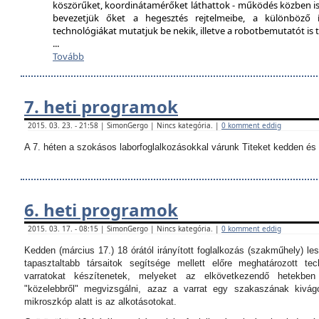
köszörűket, koordinátamérőket láthattok - működés közben is
bevezetjük őket a hegesztés rejtelmeibe, a különböző í
technológiákat mutatjuk be nekik, illetve a robotbemutatót i
...
Tovább
7. heti programok
2015. 03. 23. - 21:58 | SimonGergo | Nincs kategória. |
0 komment eddig
A 7. héten a szokásos laborfoglalkozásokkal várunk Titeket kedden és 
6. heti programok
2015. 03. 17. - 08:15 | SimonGergo | Nincs kategória. |
0 komment eddig
Kedden (március 17.) 18 órától irányított foglalkozás (szakműhely) les
tapasztaltabb társaitok segítsége mellett előre meghatározott tec
varratokat készítenetek, melyeket az elkövetkezendő hetekbe
"közelebbről" megvizsgálni, azaz a varrat egy szakaszának kivágo
mikroszkóp alatt is az alkotásotokat.