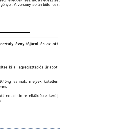
ségi jellegűek lesznek a hegesztés,
igényel. A verseny során büfé lesz,
osztály évnyitójáról és az ott
ltse ki a Tagregisztációs űrlapot,
19:45-ig vannak, melyek kötetlen
nni.
t email címre elküldésre kerül,
k.