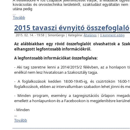
A vetélkedőre 4 fős csapatok jelentkezését várjuk, a feladatok ügyes
kovácsolás és orvostechnika területéről, szaktudást egyáltalán nem 
utána pedig
...
Tovább
2015 tavaszi évnyitó összefoglaló
2015. 02. 14. - 19:58 | SimonGergo | Kategória:
Általános
|
0 komment eddig
Az alábbiakban egy rövid összefoglalót olvashattok a Szak
elhangzott legfontosabb információkról.
A legfontosabb információkat összefoglalva:
- Aki tag szeretne lenni a 2014/2015/2 félévben, az a honlapon tö
enélkül nem lesz hivatalosan a Szakosztály tagja.
- A foglalkozások kedden 18:00-19:45-ig, és csütrtökön 16:00-
foglalkozások, ebben az intervallumban szabadon lehet jönni és me
- Minden program, esemény a tagregisztációs űrlapon megadot
emellett a honlapunkon és a Facebookon is megjelenítésre kerülne
- Minden
...
Tovább