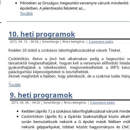
Pénteken az Országos Hegesztési versenyre várunk mindenkit so
épületben. A jelentkezési felületet az
...
Tovább
10. heti programok
2015. 04. 15. - 06:56 | SimonGergo | Nincs kategória. |
0 komment eddig
Kedden 18 órától a szokásos laborfoglalkozásokkal várunk Titeket.
Csütörtökön, illetve a jövő heti alkalmakon pedig a hegesztési ve
társaitoktól megtanulhatjátok, hogyan kell a versenyen előforduló felada
gyakorolhatjátok a robotkezelést, megismerkedhettek a WPS kész
palackgurítási képességeiteket is tesztelhetitek.
Akinek megfordult a fejében, hogy jelentkezik, de a szakmai tudás hi
...
Tovább
9. heti programok
2015. 04. 06. - 04:26 | SimonGergo | Nincs kategória. |
0 komment eddig
Kedden (április 7.) a szokásos laborfoglalkozással várunk minden
Csütörtökön (április 9.) a Gyártás Szakosztállyal közös alkal
során bemutatkozik nekünk a G épület másik felében műk
nekünk gépparkjukat, többet között hagyományos és CNC 