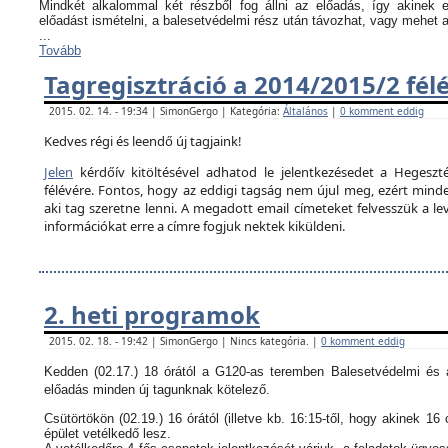
Mindkét alkalommal két részből fog állni az előadás, így akinek
előadást ismételni, a balesetvédelmi rész után távozhat, vagy mehet 
...
Tovább
Tagregisztráció a 2014/2015/2 fél
2015. 02. 14. - 19:34 | SimonGergo | Kategória:
Általános
|
0 komment eddig
Kedves régi és leendő új tagjaink!
Jelen
kérdőív kitöltésével adhatod le jelentkezésedet a Hegeszté
félévére. Fontos, hogy az eddigi tagság nem újul meg, ezért minden
aki tag szeretne lenni. A megadott email címeteket felvesszük a le
információkat erre a címre fogjuk nektek kiküldeni.
2. heti programok
2015. 02. 18. - 19:42 | SimonGergo | Nincs kategória. |
0 komment eddig
Kedden (02.17.) 18 órától a G120-as teremben Balesetvédelmi és a
előadás minden új tagunknak kötelező.
Csütörtökön (02.19.) 16 órától (illetve kb. 16:15-től, hogy akinek 16 
épület vetélkedő lesz.