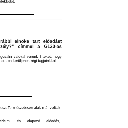
deklődőt.
ábbi elnöke tart előadást
eszély?" címmel a G120-as
rágcsálni valóval várunk Titeket, hogy
latba kerüljenek régi tagjainkkal.
lesz. Természetesen akik már voltak
tvédelmi és alapozó előadás,