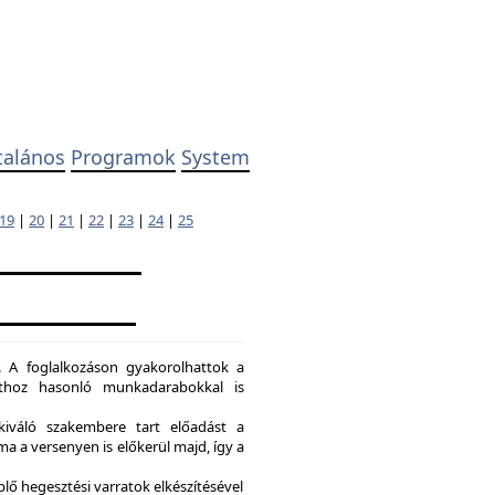
talános
Programok
System
19
|
20
|
21
|
22
|
23
|
24
|
25
. A foglalkozáson gyakorolhattok a
dathoz hasonló munkadarabokkal is
kiváló szakembere tart előadást a
a a versenyen is előkerül majd, így a
lő hegesztési varratok elkészítésével