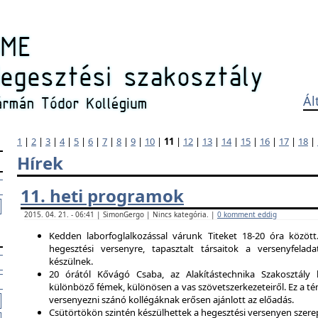
Ál
1
|
2
|
3
|
4
|
5
|
6
|
7
|
8
|
9
|
10
|
11
|
12
|
13
|
14
|
15
|
16
|
17
|
18
|
Hírek
11. heti programok
2015. 04. 21. - 06:41 | SimonGergo | Nincs kategória. |
0 komment eddig
Kedden laborfoglalkozással várunk Titeket 18-20 óra között
hegesztési versenyre, tapasztalt társaitok a versenyfela
készülnek.
20 órától Kővágó Csaba, az Alakítástechnika Szakosztály 
különböző fémek, különösen a vas szövetszerkezeteiről. Ez a tém
versenyezni szánó kollégáknak erősen ajánlott az előadás.
Csütörtökön szintén készülhettek a hegesztési versenyen szerep