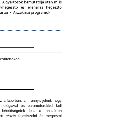
. A gyártósok bemutatója után mi is
vhegesztő és ellenállás hegesztő
s tartunk. A szakmai programok
csütörtökön.
z a laborban, ami annyit jelent, hogy
hnológiával és paraméterekkel kell
n lehetőségetek lesz a tanszéken
tt részét felcsiszolni és megnézni