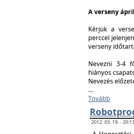
A verseny ápril
Kérjük a vers
perccel jelenje
verseny időtar
Nevezni 3-4 f
hiányos csapat
Nevezés előze
...
Tovább
Robotpro
2012. 03. 19. - 20:
A Hegesztési S