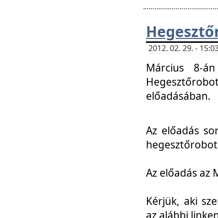
Hegesztőr
2012. 02. 29. - 15:
Március 8-án
Hegesztőrobo
előadásában.
Az előadás so
hegesztőroboto
Az előadás az 
Kérjük, aki sz
az alábbi linken