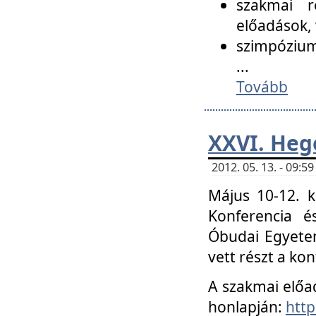
szakmai r
előadások, 
szimpózium
...
Tovább
XXVI. Heg
2012. 05. 13. - 09:
Május 10-12. k
Konferencia é
Óbudai Egyetem
vett részt a ko
A szakmai előa
honlapján:
http