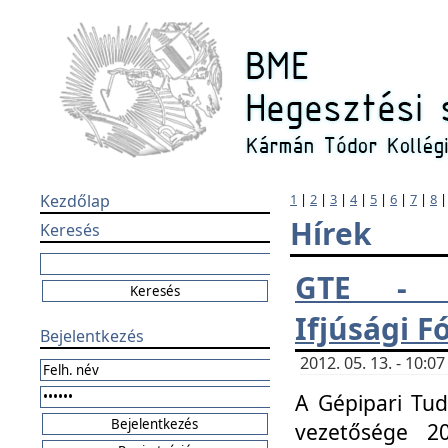
Kezdőlap
1
|
2
|
3
|
4
|
5
|
6
|
7
|
8
Hírek
Keresés
GTE - H
Ifjúsági 
Bejelentkezés
2012. 05. 13. - 10:
A Gépipari Tu
vezetősége 20