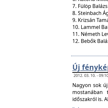
7. Fülöp Balázs
8. Steinbach Á
9. Krizsán Tam
10. Lammel Ba
11. Németh Le
12. Bebők Balá
Új fényké
2012. 03. 10. - 09
Nagyon sok új 
mostanában t
időszakról is. A