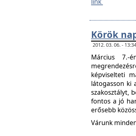
link
Körök na
2012. 03. 06. - 13
Március 7.-
megrendezésre
képviselteti 
látogasson ki 
szakosztályt, b
fontos a jó ha
erősebb közöss
Várunk mindenk