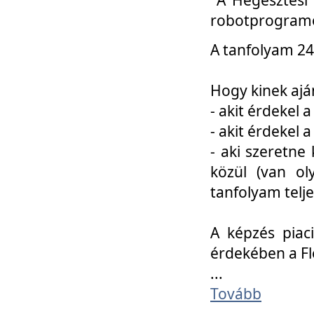
robotprogramo
A tanfolyam 24
Hogy kinek ajá
- akit érdekel 
- akit érdekel
- aki szeretne 
közül (van ol
tanfolyam telje
A képzés piac
érdekében a F
...
Tovább