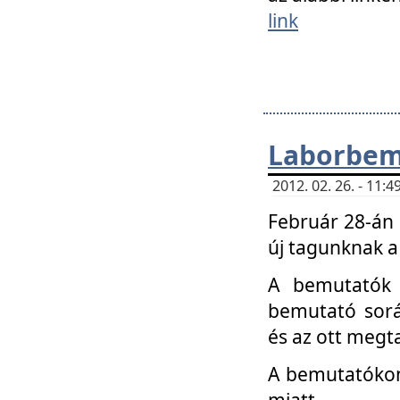
link
Laborbem
2012. 02. 26. - 11:
Február 28-án
új tagunknak a
A bemutatók 
bemutató sorá
és az ott megta
A bemutatókon 
miatt.