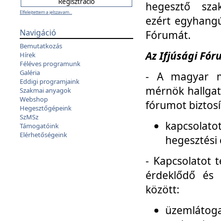
hegesztő sza
Elfelejtettem a jelszavam...
ezért egyhangú
Navigáció
Fórumát.
Bemutatkozás
Az Ifjúsági Fóru
Hírek
Féléves programunk
Galéria
- A magyar m
Eddigi programjaink
mérnök hallgat
Szakmai anyagok
Webshop
fórumot biztosí
Hegesztőgépeink
SzMSz
kapcsolat
Támogatóink
Elérhetőségeink
hegesztési 
- Kapcsolatot t
érdeklődő és 
között:
üzemlátoga