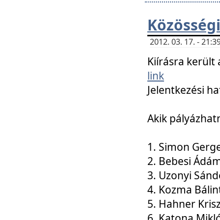
Közösségi
2012. 03. 17. - 21
Kiírásra kerül
link
Jelentkezési ha
Akik pályázhat
1. Simon Gerge
2. Bebesi Ádá
3. Uzonyi Sánd
4. Kozma Bálin
5. Hahner Kris
6. Katona Mikl