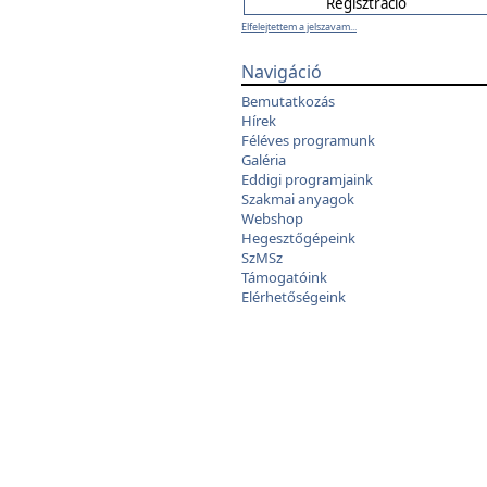
Elfelejtettem a jelszavam...
Navigáció
Bemutatkozás
Hírek
Féléves programunk
Galéria
Eddigi programjaink
Szakmai anyagok
Webshop
Hegesztőgépeink
SzMSz
Támogatóink
Elérhetőségeink