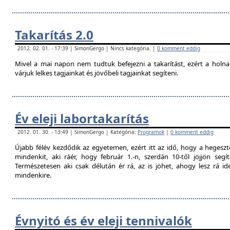
Takarítás 2.0
2012. 02. 01. - 17:39 | SimonGergo | Nincs kategória. |
0 komment eddig
Mivel a mai napon nem tudtuk befejezni a takarítást, ezért a holna
várjuk lelkes tagjainkat és jövőbeli tagjainkat segíteni.
Év eleji labortakarítás
2012. 01. 30. - 13:49 | SimonGergo | Kategória:
Programok
|
0 komment eddig
Újabb félév kezdődik az egyetemen, ezért itt az idő, hogy a hegesztő
mindenkit, aki ráér, hogy február 1.-n, szerdán 10-től jöjjön segí
Természetesen aki csak délután ér rá, az is jöhet, ahogy lesz rá 
mindenkire.
Évnyitó és év eleji tennivalók