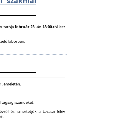
i szakmai
mutatója
február 23.
-án
18:00
-tól lesz
ezelő laborban.
 1. emeletén.
 tagsági szándékát.
vről és ismertetjük a tavaszi félév
at.