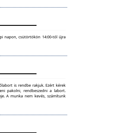
pi napon, csütörtökön 14:00-tól újra
labort is rendbe rakjuk. Ezért kérek
teni pakolni, rendbeszedni a labort.
ideje. A munka nem kevés, számítunk