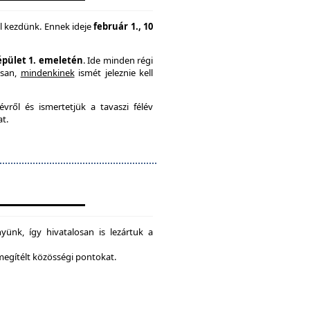
l kezdünk. Ennek ideje
február 1., 10
 épület 1. emeletén
. Ide minden régi
usan,
mindenkinek
ismét jeleznie kell
vről és ismertetjük a tavaszi félév
at.
ünk, így hivatalosan is lezártuk a
 megítélt közösségi pontokat.