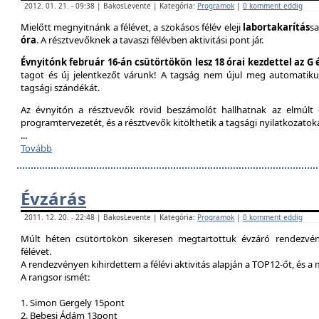
2012. 01. 21. - 09:38 | BakosLevente | Kategória:
Programok
|
0 komment eddig
Mielőtt megnyitnánk a félévet, a szokásos félév eleji
labortakarítás
sa
óra
. A résztvevőknek a tavaszi félévben aktivitási pont jár.
Évnyitónk február 16-án csütörtökön lesz 18 órai kezdettel az G
tagot és új jelentkezőt várunk! A tagság nem újul meg automatik
tagsági szándékát.
Az évnyitón a résztvevők rövid beszámolót hallhatnak az elmúlt é
programtervezetét, és a résztvevők kitölthetik a tagsági nyilatkozatok
...
Tovább
Évzárás
2011. 12. 20. - 22:48 | BakosLevente | Kategória:
Programok
|
0 komment eddig
Múlt héten csütörtökön sikeresen megtartottuk évzáró rendezvény
félévet.
A rendezvényen kihirdettem a félévi aktivitás alapján a TOP12-őt, és a
A rangsor ismét:
1. Simon Gergely 15pont
2. Bebesi Ádám 13pont