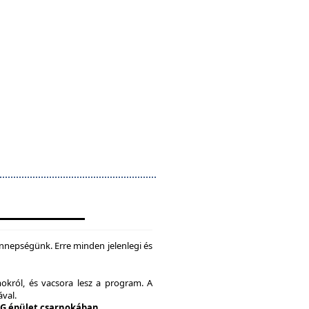
nepségünk. Erre minden jelenlegi és
okról, és vacsora lesz a program. A
ával.
 G épület csarnokában.