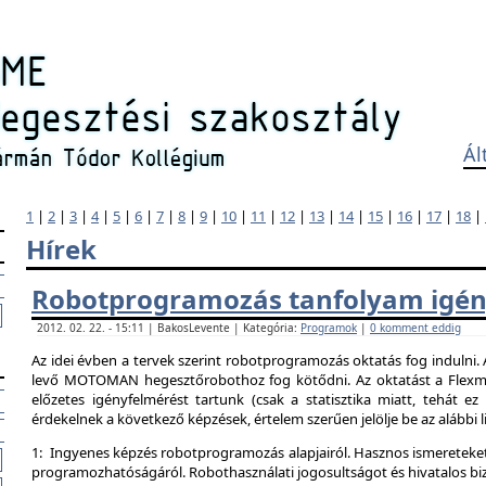
Ál
1
|
2
|
3
|
4
|
5
|
6
|
7
|
8
|
9
|
10
|
11
|
12
|
13
|
14
|
15
|
16
|
17
|
18
|
Hírek
Robotprogramozás tanfolyam igén
2012. 02. 22. - 15:11 | BakosLevente | Kategória:
Programok
|
0 komment eddig
Az idei évben a tervek szerint robotprogramozás oktatás fog indulni.
levő MOTOMAN hegesztőrobothoz fog kötődni. Az oktatást a Flexman
előzetes igényfelmérést tartunk (csak a statisztika miatt, tehát e
érdekelnek a következő képzések, értelem szerűen jelölje be az alábbi l
1: Ingyenes képzés robotprogramozás alapjairól. Hasznos ismereteket
programozhatóságáról. Robothasználati jogosultságot és hivatalos bi