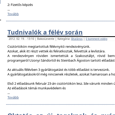
2: Fizetős képzés
...
Tovább
Tudnivalók a félév során
2012. 02. 19. - 13:10 | BakosLevente | Kategória:
Általános
|
0 komment eddig
Csütörtökön megtartottuk félévnyitó rendezvényünk.
Azokat, akik itt részt vettek és feliratkoztak, felvettük a levlistára.
A rendezvényen röviden ismertettük a Szakosztályt, rövid bemu
programjairól Uzonyi Sándortól és Steinbach Ágoston tartott előadást
Az aktuális félévben 3 gyárlátogatást és több előadást is tervezünk.
A gyárlátogatásokról még nincsenek részletek, azokat hamarosan a h
Első 2 előadásunk február 23-án csütörtökön lesz. Ide várunk minden ú
Az előadások témái munkavédelem és
...
Tovább