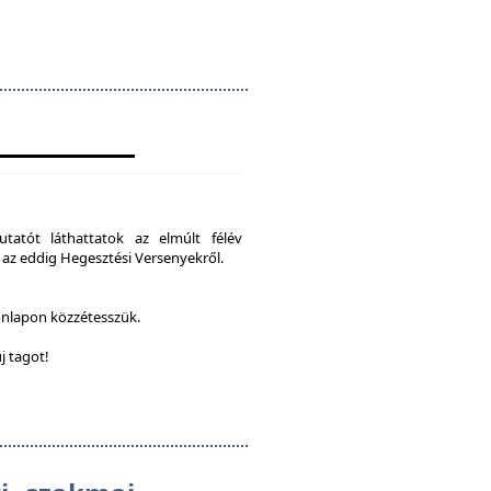
tatót láthattatok az elmúlt félév
 az eddig Hegesztési Versenyekről.
onlapon közzétesszük.
j tagot!