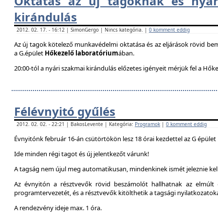
Oktatás az új tagoknak és nyár
kirándulás
2012. 02. 17. - 16:12 | SimonGergo | Nincs kategória. |
0 komment eddig
Az új tagok kötelező munkavédelmi oktatása és az eljárások rövid be
a G.épület
Hőkezelő laboratórium
ában.
20:00-tól a nyári szakmai kirándulás előzetes igényeit mérjük fel a Hők
Félévnyitó gyűlés
2012. 02. 02. - 22:21 | BakosLevente | Kategória:
Programok
|
0 komment eddig
Évnyitónk február 16-án csütörtökön lesz 18 órai kezdettel az G épület
Ide minden régi tagot és új jelentkezőt várunk!
A tagság nem újul meg automatikusan, mindenkinek ismét jeleznie kell
Az évnyitón a résztvevők rövid beszámolót hallhatnak az elmúlt é
programtervezetét, és a résztvevők kitölthetik a tagsági nyilatkozatok
A rendezvény ideje max. 1 óra.