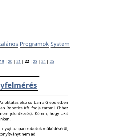
talános
Programok
System
19
|
20
|
21
|
22
|
23
|
24
|
25
yfelmérés
 Az oktatás első sorban a G épületben
 Robotics Kft. fogja tartani. Ehhez
z nem jelentkezés). Kérem, hogy akit
inken.
 nyújt az ipari robotok működéséről,
zonyítványt nem ad.