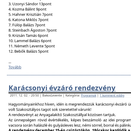
3. Uzonyi Sándor 13pont
4. Kozma Bálint 9pont
5. Hahner Krisztián 7pont
6. Katona Miklós 7pont
7. Fülöp Balázs 7pont
8. Steinbach Ágoston 7pont
9. Krizsán Tamás 6pont
10. Lammel Balázs 6pont
11. Németh Levente 5pont
12. Bebők Balázs 5pont
...
Tovább
Karácsonyi évzáró rendezvény
2011. 12. 02. - 20:50 | BakosLevente | Kategória:
Programok
|
1 komment eddig
Hagyományainkhoz híven, idén is megrendezzük karácsonyi évzáró ün
volt Szakosztályos tagot sok szeretettel várunk!
A rendezvényt az Anyagalakító Szakosztállyal közösen tartjuk.
Az ünnepségen rövid évértékelés, képes beszámoló az idei program
vacsora során halászlé és gulyásleves lesz, némi sörrel, borral és pálink
A rendezvény december 15-én csütörtökön, 18órakor kezdődik a