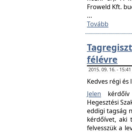
Froweld Kft. bu
...
Tovább
Tagregis
félévre
2015. 09. 16. - 15:
Kedves régi és 
Jelen
kérdőív 
Hegesztési Szak
eddigi tagság n
kérdőívet, aki
felvesszük a le