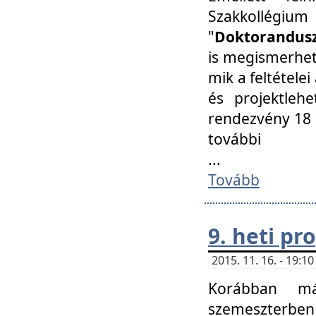
Szakkollégi
"
Doktorandusz
is megismerhet
mik a feltétele
és projektleh
rendezvény 18 
további
...
Tovább
9. heti p
2015. 11. 16. - 19:
Korábban má
szemeszterben