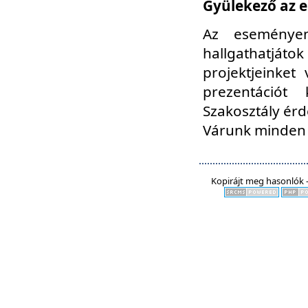
Gyülekező az e
Az eseményen
hallgathatjáto
projektjeinket
prezentációt
Szakosztály ér
Várunk minden 
Kopirájt meg hasonlók -