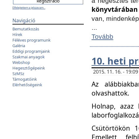
a hegesztés ter
könyvtárában
Elfelejtettem a jelszavam...
van, mindenké
Navigáció
...
Bemutatkozás
Hírek
Tovább
Féléves programunk
Galéria
Eddigi programjaink
Szakmai anyagok
10. heti 
Webshop
Hegesztőgépeink
2015. 11. 16. - 19:
SzMSz
Támogatóink
Az alábbiakb
Elérhetőségeink
olvashattok.
Holnap, azaz 
laborfoglalkozá
Csütörtökön 16
Emellett fe