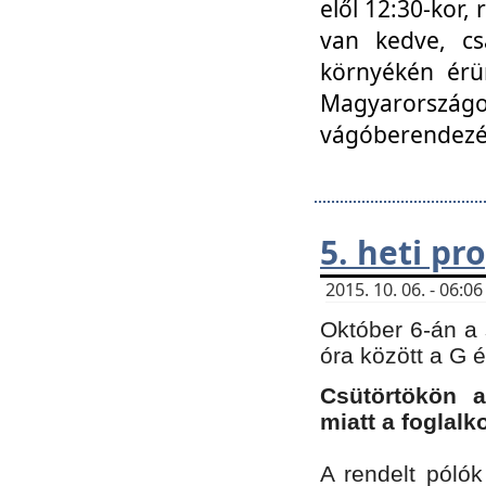
elől 12:30-kor,
van kedve, cs
környékén érün
Magyarországo
vágóberendezé
5. heti p
2015. 10. 06. - 06:
Október 6-án a 
óra között a G 
Csütörtökön a
miatt a foglal
A rendelt póló