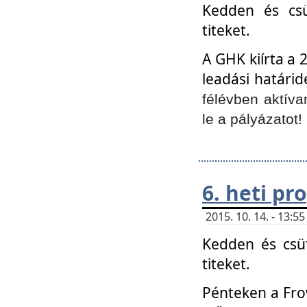
Kedden és csü
titeket.
A GHK kiírta a 
leadási határid
félévben aktíva
le a pályázatot!
6. heti p
2015. 10. 14. - 13:
Kedden és csüt
titeket.
Pénteken a Frow