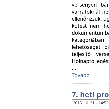
versenyen bár
varratoknál ne
ellenőrizzük, u
kötést nem hoz
dokumentumban 
kategóriába
lehetőséget bi
teljesítő ver
Holnaptól egés
...
Tovább
7. heti p
2015. 10. 21. - 14: