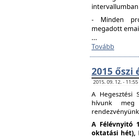
intervallumban
- Minden pro
megadott email 
...
Tovább
2015 őszi 
2015. 09. 12. - 11:
A Hegesztési S
hívunk meg 
rendezvényünk
A Félévnyitó 
oktatási hét)