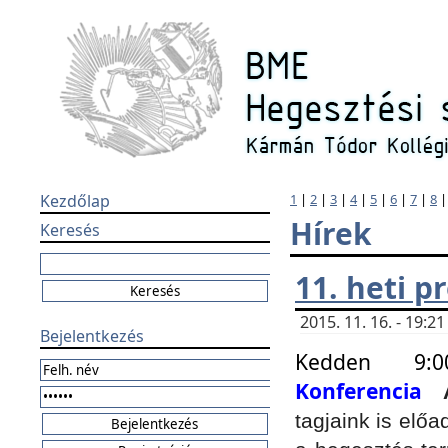
Kezdőlap
1
|
2
|
3
|
4
|
5
|
6
|
7
|
8
Hírek
Keresés
11. heti 
2015. 11. 16. - 19:
Bejelentkezés
Kedden 9:
Konferencia
tagjaink is elő