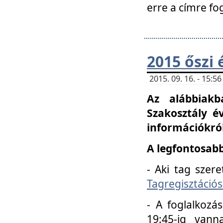
erre a címre fo
2015 őszi 
2015. 09. 16. - 15:
Az alábbiakb
Szakosztály é
információkról
A legfontosabb
- Aki tag szere
Tagregisztációs
- A foglalkozá
19:45-ig vann