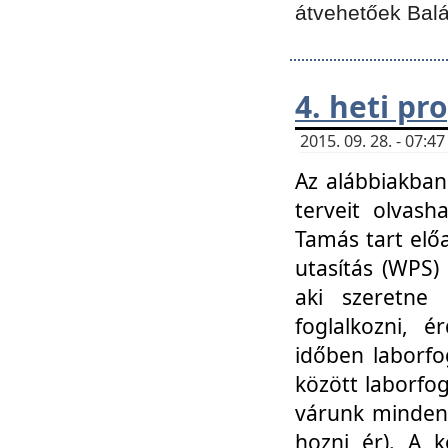
átvehetőek Balá
4. heti p
2015. 09. 28. - 07:
Az alábbiakban 
terveit olvash
Tamás tart elő
utasítás (WPS)
aki szeretne k
foglalkozni, 
időben laborfo
között laborfog
várunk mindenk
hozni ér). A 