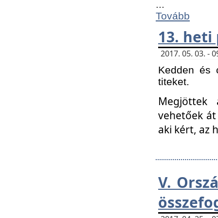
...
Tovább
13. heti
2017. 05. 03. -
Kedden és c
titeket.
Megjöttek 
vehetőek át
aki kért, az
V. Orsz
összefo