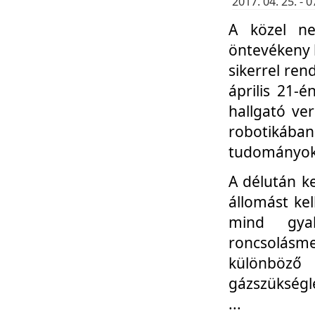
2017. 04. 25. -
A közel ne
öntevékeny k
sikerrel re
április 21-
hallgató ve
robotikáb
tudományok 
A délután k
állomást kel
mind gyak
roncsolás
különböző
gázszükségl
...