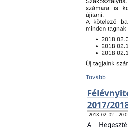
Szakosztályba.
számára is kö
újítani.
​A kötelező ba
minden tagnak m
​2018.02.
2018.02.
2018.02.1
Új tagjaink szá
...
Tovább
Félévn
2017/201
2018. 02. 02. - 20
A Hegeszté