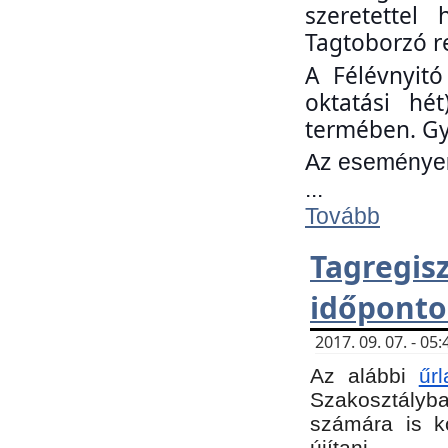
szeretettel
Tagtoborzó r
A Félévnyitó
oktatási hé
termében. Gy
Az eseményen 
...
Tovább
Tagregi
időponto
2017. 09. 07. - 0
Az alábbi
űr
Szakosztályba.
számára is k
újítani.