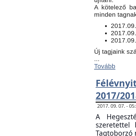
​A kötelező b
minden tagnak 
​2017.09
2017.09
2017.09.
Új tagjaink sz
...
Tovább
Félévn
2017/201
2017. 09. 07. - 
A Hegeszté
szeretette
Tagtoborzó 