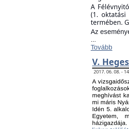
A Félévnyit
(1. oktatás
termében. G
Az eseményen
...
Tovább
V. Heges
2017. 06. 08. - 
A vizsgaidős
foglalkozás
meghívást ka
mi máris Nyár
Idén 5. alka
Egyetem, m
házigazdája.