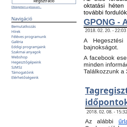
oktatási héten
Elfelejtettem a jelszavam...
további fordulók
Navigáció
GPONG - A
Bemutatkozás
2018. 02. 20. - 22:03
Hírek
Féléves programunk
A Hegesztési
Galéria
bajnokságot.
Eddigi programjaink
Szakmai anyagok
A facebook es
Webshop
Hegesztőgépeink
minden informáci
SzMSz
Találkozzunk a 3
Támogatóink
Elérhetőségeink
Tagregi
időpontok
2018. 02. 08. - 15
Az alábbi
űrl