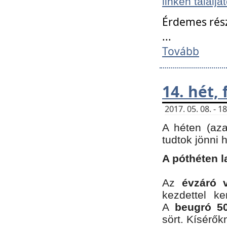
linken találjá
Érdemes rés
...
Tovább
14. hét,
2017. 05. 08. - 
A héten (az
tudtok jönni 
A póthéten l
Az
évzáró 
kezdettel k
A
beugró 50
sört. Kísérő