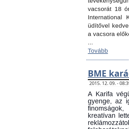
tevékenységünk
vacsorát 18 ó
International 
üdítővel kedv
a vacsora elők
...
Tovább
BME kará
2015. 12. 09. - 08
A Karifa vég
gyenge, az i
finomságok,
kreatívan let
reklámozzá