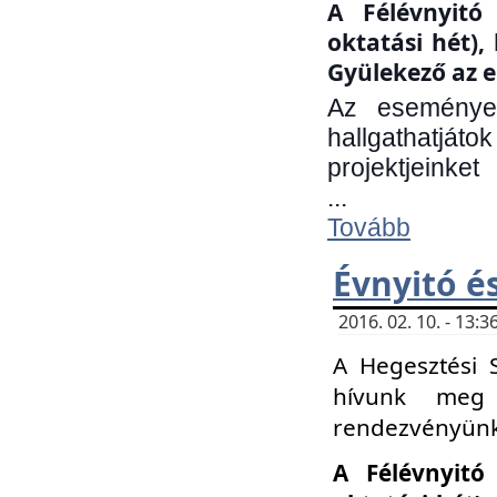
A Félévnyitó 
oktatási hét)
Gyülekező az e
Az eseményen
hallgathatjáto
projektjeinket
...
Tovább
Évnyitó é
2016. 02. 10. - 13
A Hegesztési 
hívunk meg 
rendezvényünk
A Félévnyitó