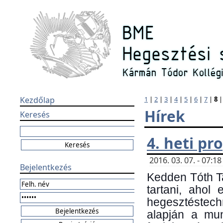
Kezdőlap
1
|
2
|
3
|
4
|
5
|
6
|
7
|
8
Hírek
Keresés
4. heti p
2016. 03. 07. - 07:
Bejelentkezés
Kedden Tóth Ta
tartani, ahol
hegesztéstechn
alapján a mun