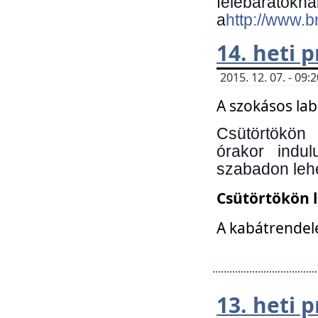
felebará
a
http://www.
14. heti
2015. 12. 07. - 09
A szokásos la
Csütörtökön
órakor indu
szabadon lehe
Csütörtökön 
A kabátrendelé
13. heti