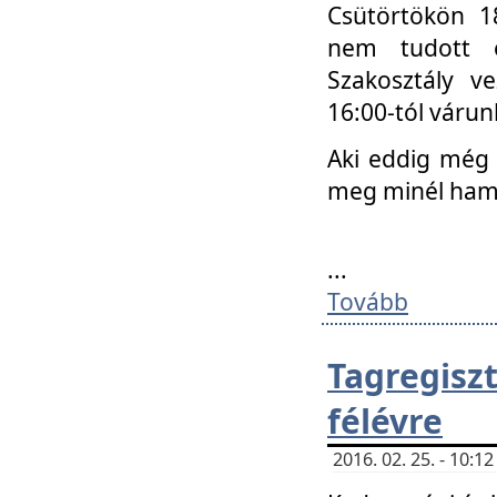
Csütörtökön 18
nem tudott e
Szakosztály v
16:00-tól váru
Aki eddig még 
meg minél ham
...
Tovább
Tagregis
félévre
2016. 02. 25. - 10: