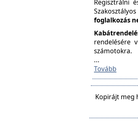
Regisztrálni 
Szakosztályos
foglalkozás n
Kabátrendelé
rendelésére v
számotokra.
...
Tovább
Kopirájt meg 