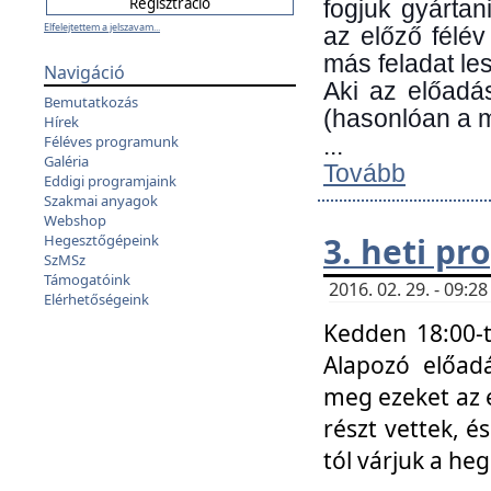
fogjuk gyártan
Elfelejtettem a jelszavam...
az előző félév
más feladat les
Navigáció
Aki az előadá
Bemutatkozás
(hasonlóan a
Hírek
Féléves programunk
...
Galéria
Tovább
Eddigi programjaink
Szakmai anyagok
Webshop
3. heti p
Hegesztőgépeink
SzMSz
Támogatóink
2016. 02. 29. - 09:
Elérhetőségeink
Kedden 18:00-t
Alapozó előad
meg ezeket az 
részt vettek, é
tól várjuk a he