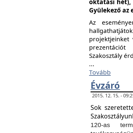
oktatási hét)
Gyülekező az 
Az eseménye
hallgathatjáto
projektjeinket
prezentációt
Szakosztály ér
...
Tovább
Évzáró
2015. 12. 15. - 09
Sok szeretett
Szakosztályun
120-as ter