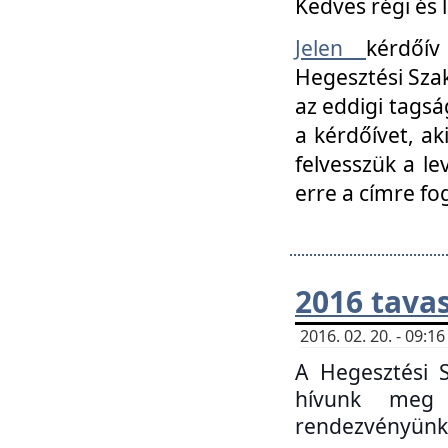
Kedves régi és 
Jelen
kérdőív
Hegesztési Szak
az eddigi tagsá
a kérdőívet, ak
felvesszük a le
erre a címre fo
2016 tavas
2016. 02. 20. - 09:
A Hegesztési S
hívunk meg 
rendezvényünk