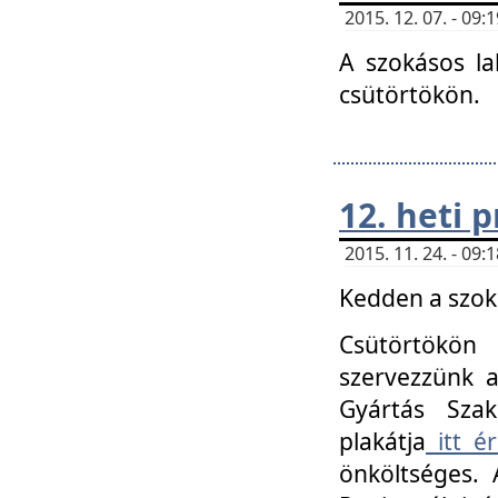
2015. 12. 07. - 09
A szokásos la
csütörtökön.
12. heti
2015. 11. 24. - 09
Kedden a szoká
Csütörtökö
szervezzünk a
Gyártás Szak
plakátja
itt ér
önköltséges. 