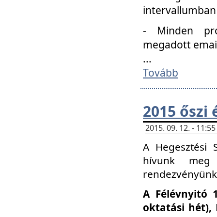
intervallumban
- Minden pro
megadott email 
...
Tovább
2015 őszi 
2015. 09. 12. - 11:
A Hegesztési S
hívunk meg 
rendezvényünk
A Félévnyitó 
oktatási hét)