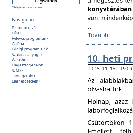
a hegesztés ter
könyvtárában
Elfelejtettem a jelszavam...
van, mindenké
Navigáció
...
Bemutatkozás
Hírek
Tovább
Féléves programunk
Galéria
Eddigi programjaink
Szakmai anyagok
10. heti 
Webshop
Hegesztőgépeink
2015. 11. 16. - 19:
SzMSz
Támogatóink
Az alábbiakb
Elérhetőségeink
olvashattok.
Holnap, azaz 
laborfoglalkozá
Csütörtökön 16
Emellett fe