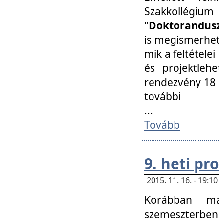
Szakkollégi
"
Doktorandusz
is megismerhet
mik a feltétele
és projektleh
rendezvény 18 
további
...
Tovább
9. heti p
2015. 11. 16. - 19:
Korábban má
szemeszterben