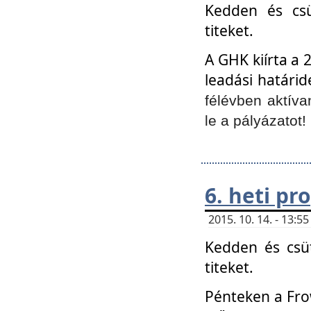
Kedden és csü
titeket.
A GHK kiírta a 
leadási határid
félévben aktíva
le a pályázatot!
6. heti p
2015. 10. 14. - 13:
Kedden és csüt
titeket.
Pénteken a Frow