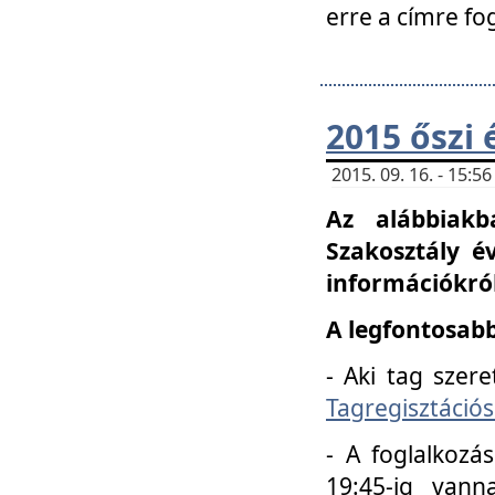
erre a címre fo
2015 őszi 
2015. 09. 16. - 15:
Az alábbiakb
Szakosztály é
információkról
A legfontosabb
- Aki tag szere
Tagregisztációs
- A foglalkozá
19:45-ig vann