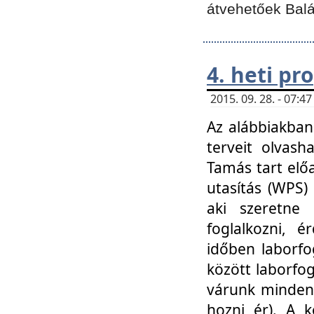
átvehetőek Balá
4. heti p
2015. 09. 28. - 07:
Az alábbiakban 
terveit olvash
Tamás tart elő
utasítás (WPS)
aki szeretne k
foglalkozni, 
időben laborfo
között laborfog
várunk mindenk
hozni ér). A 