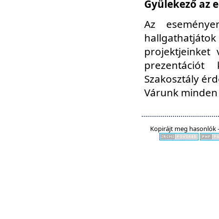
Gyülekező az e
Az eseményen
hallgathatjáto
projektjeinket
prezentációt
Szakosztály ér
Várunk minden 
Kopirájt meg hasonlók -