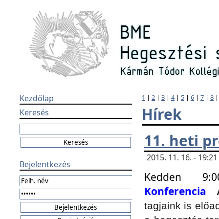
Kezdőlap
1
|
2
|
3
|
4
|
5
|
6
|
7
|
8
Hírek
Keresés
11. heti 
2015. 11. 16. - 19:
Bejelentkezés
Kedden 9:
Konferencia
tagjaink is elő