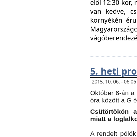
elől 12:30-kor,
van kedve, cs
környékén érün
Magyarországo
vágóberendezé
5. heti p
2015. 10. 06. - 06:
Október 6-án a 
óra között a G 
Csütörtökön a
miatt a foglal
A rendelt póló