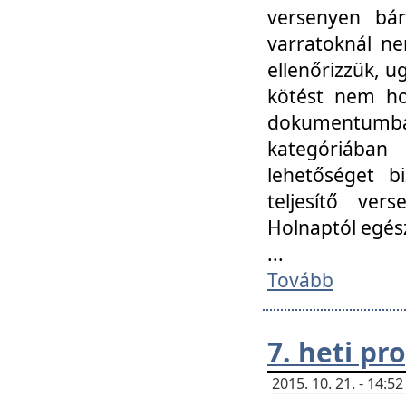
versenyen bár
varratoknál ne
ellenőrizzük, u
kötést nem hoz
dokumentumban 
kategóriába
lehetőséget bi
teljesítő ver
Holnaptól egés
...
Tovább
7. heti p
2015. 10. 21. - 14: