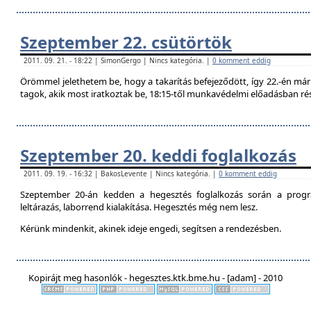
Szeptember 22. csütörtök
2011. 09. 21. - 18:22 | SimonGergo | Nincs kategória. |
0 komment eddig
Örömmel jelethetem be, hogy a takarítás befejeződött, így 22.-én már 
tagok, akik most iratkoztak be, 18:15-től munkavédelmi előadásban ré
Szeptember 20. keddi foglalkozás
2011. 09. 19. - 16:32 | BakosLevente | Nincs kategória. |
0 komment eddig
Szeptember 20-án kedden a hegesztés foglalkozás során a progr
leltárazás, laborrend kialakítása. Hegesztés még nem lesz.
Kérünk mindenkit, akinek ideje engedi, segítsen a rendezésben.
Kopirájt meg hasonlók - hegesztes.ktk.bme.hu - [adam] - 2010