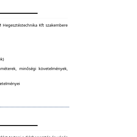
M Hegesztéstechnika Kft szakembere
ek)
raméterek, minőségi követelmények,
vetelményei