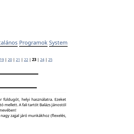
talános
Programok
System
19
|
20
|
21
|
22
|
23
|
24
|
25
 füldugót, helyi használatra. Ezeket
ó mellett. A fali tartót Balázs Jánostól
y nevében!
nagy zajjal járó munkákhoz (flexelés,