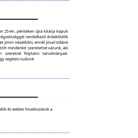
25-én, pénteken újra kitárja kapuit
ú végzettséggel rendelkező érdeklődők
t jönni nézelődni, ennél jóval többre
tt mindenkit szeretettel várunk, aki
 szeretné folytatni tanulmányait.
ogy segíteni tudunk
alók és webes hivatkozások a