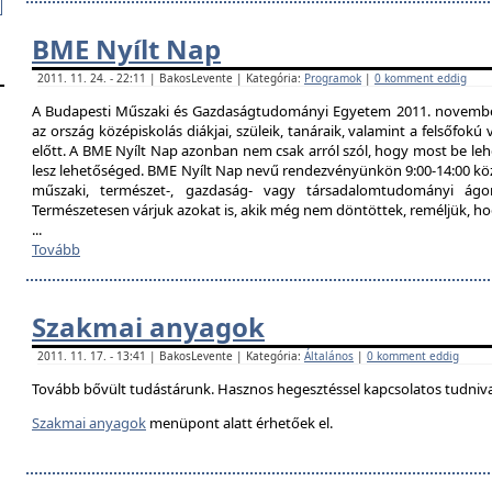
BME Nyílt Nap
2011. 11. 24. - 22:11 | BakosLevente | Kategória:
Programok
|
0 komment eddig
A Budapesti Műszaki és Gazdaságtudományi Egyetem 2011. november 
az ország középiskolás diákjai, szüleik, tanáraik, valamint a felsőfok
előtt. A BME Nyílt Nap azonban nem csak arról szól, hogy most be lehe
lesz lehetőséged. BME Nyílt Nap nevű rendezvényünkön 9:00-14:00 közö
műszaki, természet-, gazdaság- vagy társadalomtudományi ágon
Természetesen várjuk azokat is, akik még nem döntöttek, reméljük, h
...
Tovább
Szakmai anyagok
2011. 11. 17. - 13:41 | BakosLevente | Kategória:
Általános
|
0 komment eddig
Tovább bővült tudástárunk. Hasznos hegesztéssel kapcsolatos tudniv
Szakmai anyagok
menüpont alatt érhetőek el.