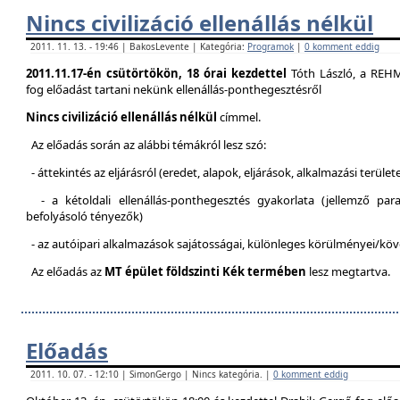
Nincs civilizáció ellenállás nélkül
2011. 11. 13. - 19:46 | BakosLevente | Kategória:
Programok
|
0 komment eddig
2011.11.17-én csütörtökön, 18 órai kezdettel
Tóth László, a REH
fog előadást tartani nekünk ellenállás-ponthegesztésről
Nincs civilizáció ellenállás nélkül
címmel.
Az előadás során az alábbi témákról lesz szó:
- áttekintés az eljárásról (eredet, alapok, eljárások, alkalmazási terület
- a kétoldali ellenállás-ponthegesztés gyakorlata (jellemző pa
befolyásoló tényezők)
- az autóipari alkalmazások sajátosságai, különleges körülményei/kö
Az előadás az
MT épület földszinti Kék termében
lesz megtartva.
Előadás
2011. 10. 07. - 12:10 | SimonGergo | Nincs kategória. |
0 komment eddig