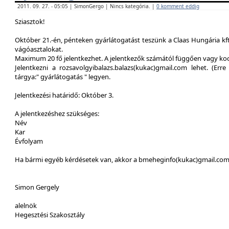
2011. 09. 27. - 05:05 | SimonGergo | Nincs kategória. |
0 komment eddig
Sziasztok!
Október 21.-én, pénteken gyárlátogatást teszünk a Claas Hungária kft
vágóasztalokat.
Maximum 20 fő jelentkezhet. A jelentkezők számától függően vagy ko
Jelentkezni a rozsavolgyibalazs.balazs(kukac)gmail.com lehet. (Erre 
tárgya:" gyárlátogatás " legyen.
Jelentkezési határidő: Október 3.
A jelentkezéshez szükséges:
Név
Kar
Évfolyam
Ha bármi egyéb kérdésetek van, akkor a bmeheginfo(kukac)gmail.com -
Simon Gergely
alelnök
Hegesztési Szakosztály