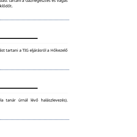
dást tartani a Gázhegesztés és vágás
klődőt.
t tartani a TIG eljárásról a Hőkezelő
la tanár úrnál lévő halászlevezés).