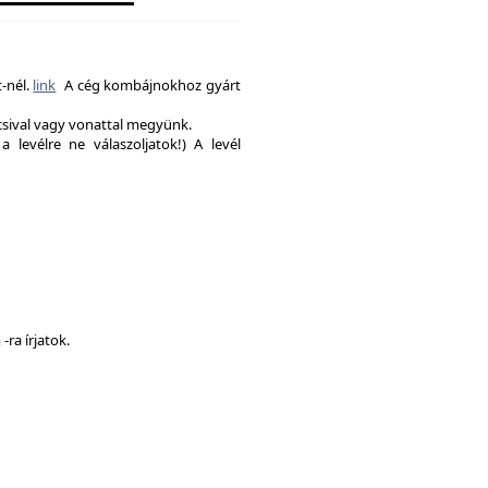
-nél.
link
A cég kombájnokhoz gyárt
csival vagy vonattal megyünk.
a levélre ne válaszoljatok!) A levél
ra írjatok.