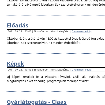
Október 13.-án, csütörtökön 18:00-ás kezdettel Drabik Gergő fog előa
témaköréről a Hőkezelő laborban. Sok szeretettel várunk minden érde
Előadás
2011. 09. 28. - 13:46 | SimonGergo | Nincs kategória. |
0 komment eddig
Október 6.-án, csütörtökön 18:00-ás kezdettel Drabik Gergő fog előadás
laborban. Sok szeretettel várunk minden érdeklődőt.
Képek
2011. 09. 28. - 13:42 | SimonGergo | Nincs kategória. |
0 komment eddig
Új képek kerültek fel a Picasára (évnyitó, Civil Falu, Palotás Bé
Megtaláljátok őket az eddigi programjaink menüpont alatt.
Gyárlátogatás - Claas