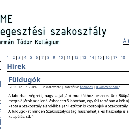
Ál
1
|
2
|
3
|
4
|
5
|
6
|
7
|
8
|
9
|
10
|
11
|
12
|
13
|
14
|
15
|
16
|
17
|
18
|
Hírek
Füldugók
2011. 12. 02. - 20:48 | BakosLevente | Kategória:
Általános
|
0 komment eddig
A laborban végzett, nagy zajjal járó munkákhoz beszereztünk 500pár
megtaláljátok az ellenálláshegesztő laborban, egy fali tartóban a kék ajt
kapta a Szakosztály ajándékba. Jani, ezúton is köszönjük a Szakosztál
A füldugókat minden Szakosztályos tag használhatja, és használja is a 
kalapálás, stb.).