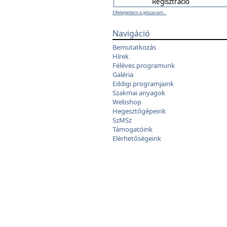
Elfelejtettem a jelszavam...
Navigáció
Bemutatkozás
Hírek
Féléves programunk
Galéria
Eddigi programjaink
Szakmai anyagok
Webshop
Hegesztőgépeink
SzMSz
Támogatóink
Elérhetőségeink