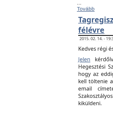
...
Tovább
Tagregi
félévre
2015. 02. 14. - 1
Kedves régi és
Jelen
kérdőív
Hegesztési Sz
hogy az eddi
kell töltenie
email címet
Szakosztályo
kiküldeni.