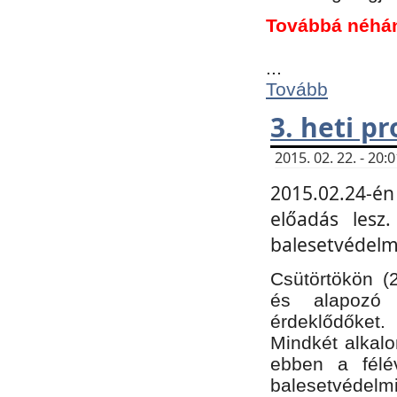
Továbbá néhá
...
Tovább
3. heti p
2015. 02. 22. - 20
2015.02.24-én
előadás lesz
balesetvédelmi
Csütörtökön (
és alapozó e
érdeklődőket.
Mindkét alkalo
ebben a félé
balesetvédelmi