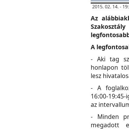
2015. 02. 14. - 
Az alábbiak
Szakosztá
legfontosabb
A legfontosa
- Aki tag s
honlapon töl
lesz hivatalo
- A foglalk
16:00-19:45-i
az intervallu
- Minden pr
megadott e