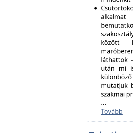
Csütörtökö
alkalmat
bemutatko
szakosztál
között
maróbere
láthattok
után mi i
különböző 
mutatjuk b
szakmai p
...
Tovább