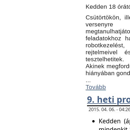
Kedden 18 órátó
Csütörtökön, i
versenyre k
megtanulhatj
feladatokhoz ha
robotkezelést
rejtelmeivel 
tesztelhetitek.
Akinek megfordu
hiányában gon
...
Tovább
9. heti p
2015. 04. 06. - 04
Kedden (áp
mindenkit 