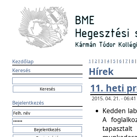
Kezdőlap
1
|
2
|
3
|
4
|
5
|
6
|
7
|
8
Hírek
Keresés
11. heti 
2015. 04. 21. - 06:
Bejelentkezés
Kedden labo
A foglalko
tapasztal