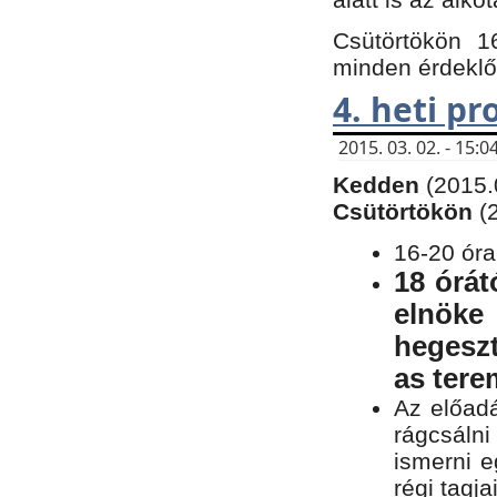
Csütörtökön 1
minden érdeklő
4. heti p
2015. 03. 02. - 15
Kedden
(2015.
Csütörtökön
(
16-20 óra
18 órát
elnöke
hegeszt
as ter
Az előad
rágcsálni
ismerni e
régi tagja