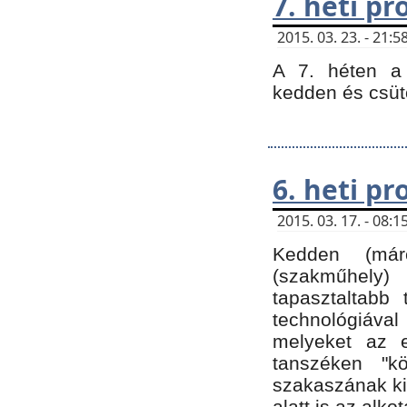
7. heti p
2015. 03. 23. - 21
A 7. héten a 
kedden és csüt
6. heti p
2015. 03. 17. - 08
Kedden (márc
(szakműhely)
tapasztaltabb 
technológiával
melyeket az e
tanszéken "k
szakaszának ki
alatt is az alko