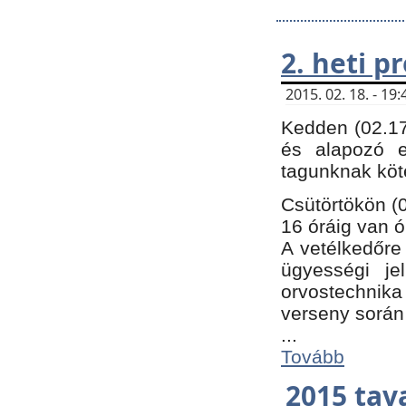
2. heti 
2015. 02. 18. - 1
Kedden (02.17
és alapozó e
tagunknak köt
Csütörtökön (0
16 óráig van ó
A vetélkedőre 
ügyességi je
orvostechnika 
verseny során
...
Tovább
2015 tav