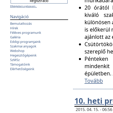
munkadarab
20 órától 
Elfelejtettem a jelszavam...
kiváló sz
Navigáció
különösen a
Bemutatkozás
Hírek
is előkerül
Féléves programunk
ajánlott az
Galéria
Eddigi programjaink
Csütörtökö
Szakmai anyagok
szereplő he
Webshop
Hegesztőgépeink
Pénteken 
SzMSz
Támogatóink
mindenkit
Elérhetőségeink
épületben. 
Tovább
10. heti 
2015. 04. 15. - 06: