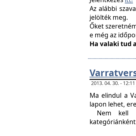
Az alábbi szav
jelölték meg.
Őket szeretném 
e még az időpo
Ha valaki tud 
Varratver
2013. 04. 30. - 12:
Ma elindul a V
lapon lehet, er
Nem kell mi
kategóriánként 