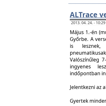
ALTrace v
2013. 04. 24. - 10:
Május 1.-én (m
Győrbe. A vers
is lesznek
pneumatikusak
Valószínűleg 7
ingyenes lesz
indőpontban in
Jelentkezni az a
Gyertek mindenk