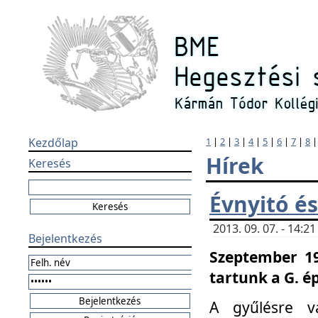
Kezdőlap
1
|
2
|
3
|
4
|
5
|
6
|
7
|
8
Hírek
Keresés
Évnyitó és
2013. 09. 07. - 14:
Bejelentkezés
Szeptember 19
tartunk a G. é
A gyűlésre v