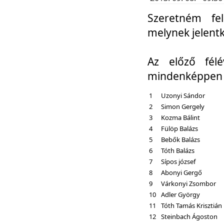
Szeretném fel
melynek jelent
Az előző fél
mindenképpen a
1
Uzonyi Sándor
2
Simon Gergely
3
Kozma Bálint
4
Fülöp Balázs
5
Bebők Balázs
6
Tóth Balázs
7
Sípos józsef
8
Abonyi Gergő
9
Várkonyi Zsombor
10
Adler György
11
Tóth Tamás Krisztián
12
Steinbach Ágoston