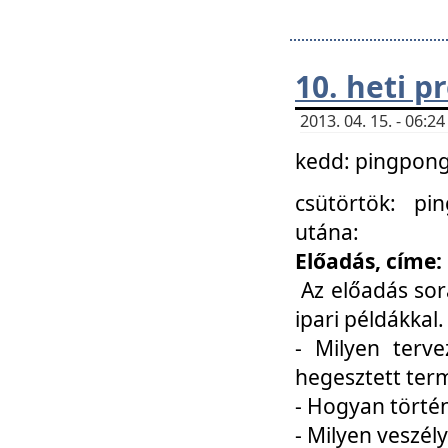
10. heti 
2013. 04. 15. - 06:
kedd: pingpong 
csütörtök: pi
utána:
Előadás, címe:
Az előadás sor
ipari példákkal
- Milyen terve
hegesztett ter
- Hogyan törté
- Milyen veszély