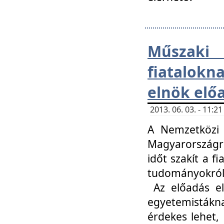
Műsza
fiatalokn
elnök elő
2013. 06. 03. - 11:
A Nemzetközi 
Magyarországr
időt szakít a f
tudományokról 
Az előadás el
egyetemisták
érdekes lehet,