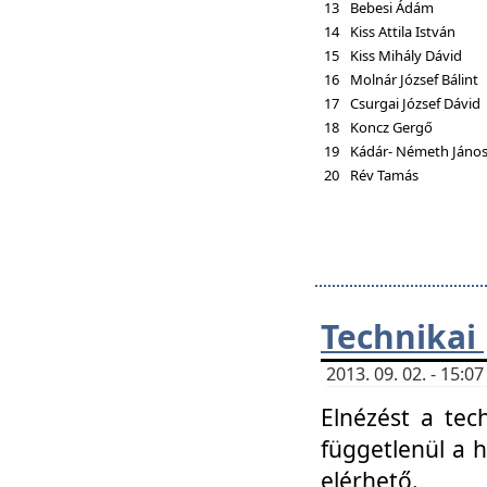
13
Bebesi Ádám
14
Kiss Attila István
15
Kiss Mihály Dávid
16
Molnár József Bálint
17
Csurgai József Dávid
18
Koncz Gergő
19
Kádár- Németh Jáno
20
Rév Tamás
Technikai
2013. 09. 02. - 15:
Elnézést a tec
függetlenül a 
elérhető.