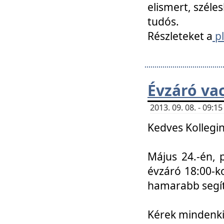
elismert, széle
tudós.
Részleteket a
pl
Évzáró va
2013. 09. 08. - 09:
Kedves Kollegin
Május 24.-én, 
évzáró 18:00-ko
hamarabb segít
Kérek mindenkit