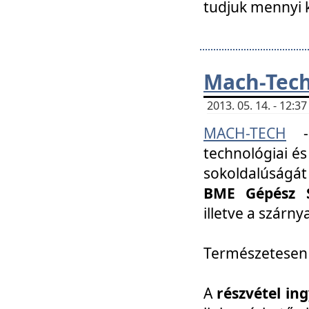
tudjuk mennyi k
Mach-Tech 
2013. 05. 14. - 12:
MACH-TECH
technológiai és
sokoldalúságát
BME Gépész S
illetve a szárn
Természetesen
A
részvétel in