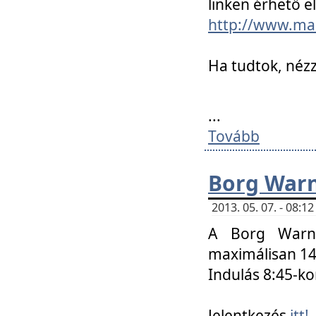
linken érhető el
http://www.mac
Ha tudtok, nézz
...
Tovább
Borg Warn
2013. 05. 07. - 08:
A Borg Warne
maximálisan 14 
Indulás 8:45-ko
Jelentkezés
itt!