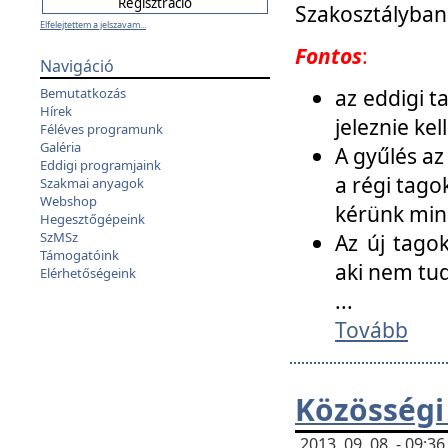
Szakosztályban
Elfelejtettem a jelszavam...
Fontos
:
Navigáció
az eddigi 
Bemutatkozás
Hírek
jeleznie ke
Féléves programunk
Galéria
A gyűlés az
Eddigi programjaink
a régi tago
Szakmai anyagok
Webshop
kérünk min
Hegesztőgépeink
SzMSz
Az új tago
Támogatóink
aki nem tud
Elérhetőségeink
...
Tovább
Közösségi
2013. 09. 08. - 09: