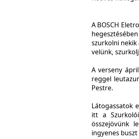
A BOSCH Eletro
hegesztésébe
szurkolni nekik
velünk, szurkol
A verseny ápri
reggel leutazu
Pestre.
Látogassatok e
itt a Szurkoló
összejövünk l
ingyenes buszt