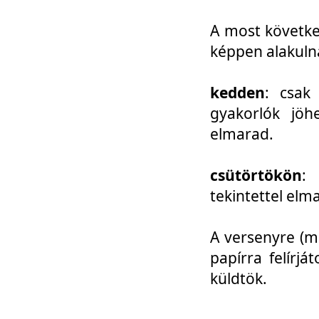
A most követke
képpen alakuln
kedden
: csak
gyakorlók jöh
elmarad.
csütörtökön
: 
tekintettel elm
A versenyre (mo
papírra felírj
küldtök.