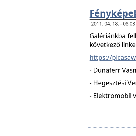
Fényképe
2011. 04. 18. - 08:
Galériánkba fel
következő linke
https://picas
- Dunaferr Vas
- Hegesztési V
- Elektromobil 