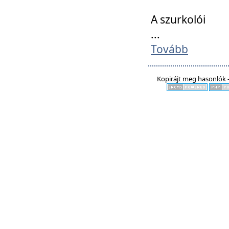
A szurkolói
...
Tovább
Kopirájt meg hasonlók -