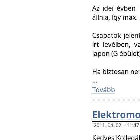
Az idei évben 
állnia, így max
Csapatok jele
írt levélben, 
lapon (G épület)
Ha biztosan ne
...
Tovább
Elektromo
2011. 04. 02. - 11:
Kedves Kollegá