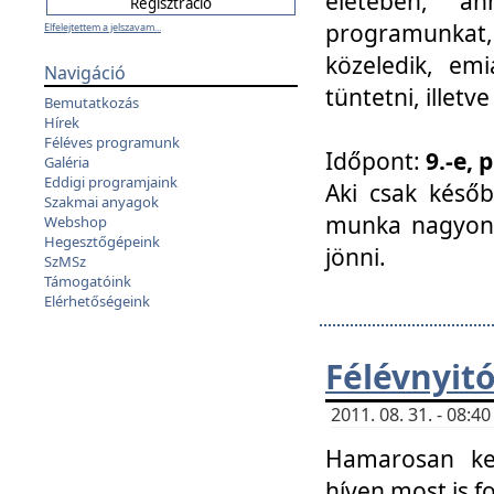
életében, a
programunkat, a
Elfelejtettem a jelszavam...
közeledik, em
Navigáció
tüntetni, illetve
Bemutatkozás
Hírek
Féléves programunk
Időpont:
9.-e, 
Galéria
Eddigi programjaink
Aki csak későb
Szakmai anyagok
munka nagyon 
Webshop
Hegesztőgépeink
jönni.
SzMSz
Támogatóink
Elérhetőségeink
Félévnyit
2011. 08. 31. - 08:
Hamarosan ke
híven most is f