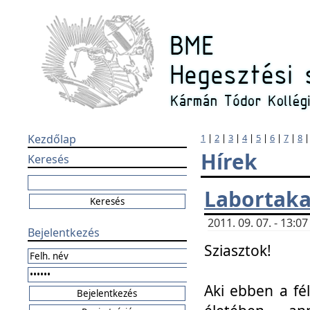
Kezdőlap
1
|
2
|
3
|
4
|
5
|
6
|
7
|
8
Hírek
Keresés
Labortaka
2011. 09. 07. - 13:
Bejelentkezés
Sziasztok!
Aki ebben a fél