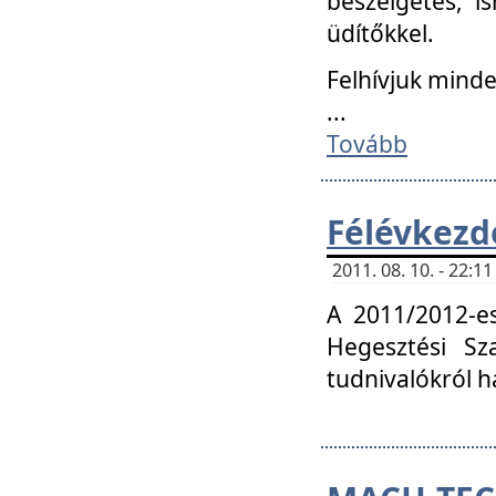
beszélgetés, i
üdítőkkel.
Felhívjuk mind
...
Tovább
Félévkezd
2011. 08. 10. - 22:
A 2011/2012-e
Hegesztési Sza
tudnivalókról 