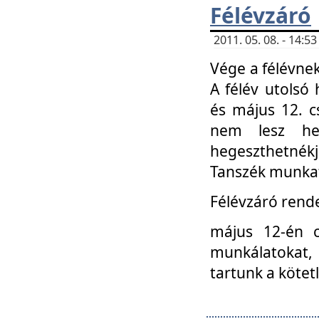
Félévzáró
2011. 05. 08. - 14:
Vége a félévnek
A félév utolsó 
és május 12. c
nem lesz heg
hegeszthetnék
Tanszék munkat
Félévzáró rend
május 12-én c
munkálatokat, 
tartunk a kötet