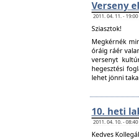
Verseny el
2011. 04. 11. - 19:
Sziasztok!
Megkérnék mind
óráig ráér vala
versenyt kultú
hegesztési fog
lehet jönni taka
10. heti l
2011. 04. 10. - 08:
Kedves Kollegá