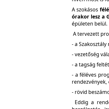
A szokásos
fél
órakor lesz a 
épületen belül.
A tervezett pr
- a Szakosztály
- vezetőség vál
- a tagság felt
- a féléves pro
rendezvények, 
- rövid beszámo
Eddig a rende