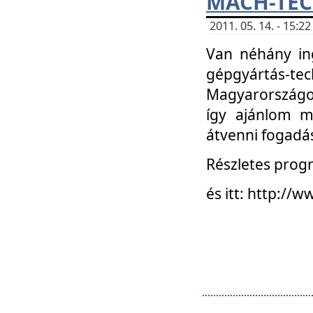
MACH-TECH
2011. 05. 14. - 15:
Van néhány in
gépgyártás-tech
Magyarországon
így ajánlom m
átvenni fogadá
Részletes progr
és itt: http:/