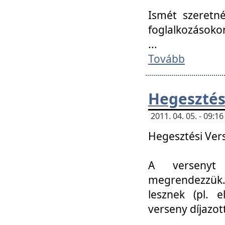
Ismét szeretné
foglalkozásoko
...
Tovább
Hegesztés
2011. 04. 05. - 09:
Hegesztési Verse
A versenyt 
megrendezzük.
lesznek (pl. e
verseny díjazo